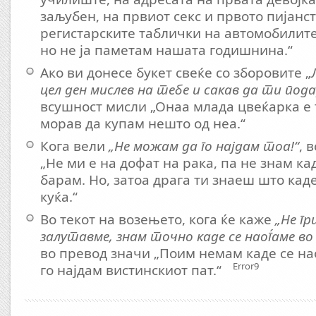
заљубен, на првиот секс и првото пијанст
регистарските таблички на автомобилите
но не ја паметам нашата годишнина.“
Ако ви донесе букет свеќе со зборовите „
цел ден мислев на тебе и сакав да ти пода
всушност мисли „Онаа млада цвеќарка е 
морав да купам нешто од неа.“
Кога вели
„Не можам да го најдам тоа!“
, 
„Не ми е на дофат на рака, па не знам к
барам. Но, затоа драга ти знаеш што кад
куќа.“
Во текот на возењето, кога ќе каже
„Не гр
залутавме, знам точно каде се наоѓаме в
во превод значи „Поим немам каде се на
Error9
го најдам вистинскиот пат.“