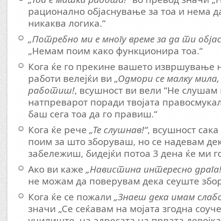
рационално објаснување за тоа и нема д
никаква логика.“
„Потребно ми е многу време за да ти обја
„Немам поим како функционира тоа.“
Кога ќе го прекине вашето извршување
работи велејќи ви
„Одмори се малку мила,
работиш!
, всушност ви вели “Не слушам
натпреварот поради твојата правосмука
баш сега тоа да го правиш.“
Кога ќе рече
„Те слушнав!“
, всушност сак
поим за што зборуваш, но се надевам де
забележиш, бидејќи потоа 3 дена ќе ми г
Ако ви каже
„Навистина интересно драга!
не можам да поверувам дека сеуште збо
Кога ќе се пожали
„Знаеш дека имам слаб
значи „Се сеќавам на мојата згодна соуч
училиште, на адресата на првата девојка 