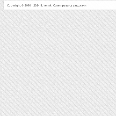
Copyright © 2010 - 2024 iLike.mk. Сите права се задржани.