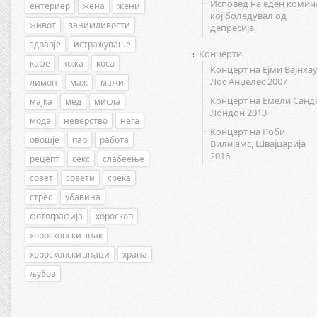
Исповед на еден комич
ентериер
жена
жени
кој боледувал од
живот
занимливости
депресија
здравје
истражување
Концерти
кафе
кожа
коса
Концерт на Ејми Вајнхау
Лос Анџелес 2007
лимон
маж
мажи
Концерт на Емели Санд
мајка
мед
мисла
Лондон 2013
мода
неверство
нега
Концерт на Роби
овошје
пар
работа
Вилијамс, Швајцарија
2016
рецепт
секс
слабеење
совет
совети
среќа
стрес
убавина
фотографија
хороскоп
хороскопски знак
хороскопски знаци
храна
љубов