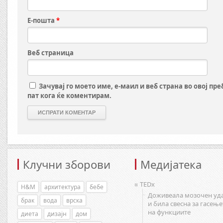
Е-пошта
*
Веб страница
Зачувај го моето име, е-маил и веб страна во овој пр
пат кога ќе коментирам.
Клучни зборови
Медијатека
TEDx
H&M
архитектура
бебе
Доживеала мозочен уд
брак
вода
врска
и била свесна за гасење
на функциите
диета
дизајн
дом