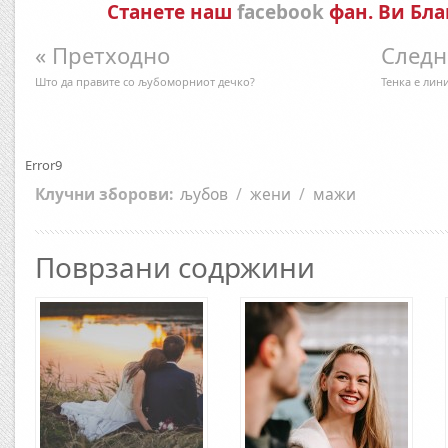
Станете наш
facebook
фан. Ви Бла
« Претходно
Следн
Што да правите со љубоморниот дечко?
Teнка е лин
Error9
Клучни зборови:
љубов
/
жени
/
мажи
Поврзани содржини