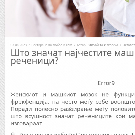
03.08.2023
/
Постирано во
Љубов и секс
/
Автор:
Елизабета Илковска
/
Оставет
Што значат најчестите маш
реченици?
Error9
Женскиот и машкиот мозок не функци
фрекфенција, па често меѓу себе воопшто
Поради полесно разбирање меѓу половите
што всушност значат речениците кои ма
изговараат.
„Тоа е машка работа!“
во превод значи „