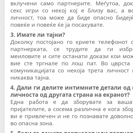
вклучени само партнерите. Меѓутоа, док
секс игри со некој кој е близу вас, а 
личност, тоа може да биде опасно бидеј
повеќе и повеќе ќе ја посакувате.
3. Имате ли тајни?
Доколку постојано го криете телефонот 
партнерката, се трудите да ги избр
меиловите и сите останати докази кои мож
вие сте тргнале по лош пат. Во цврста 
комуникацијата со некоја трета личност
никаква тајна.
4. Дали ги делите интимните детали од
личноста од другата страна на екранот?
Една работа е да зборувате за ваша
пријателите, а сосема различна е кога збор
ви е привлечен и не го познавате доволно
во опасна зона.