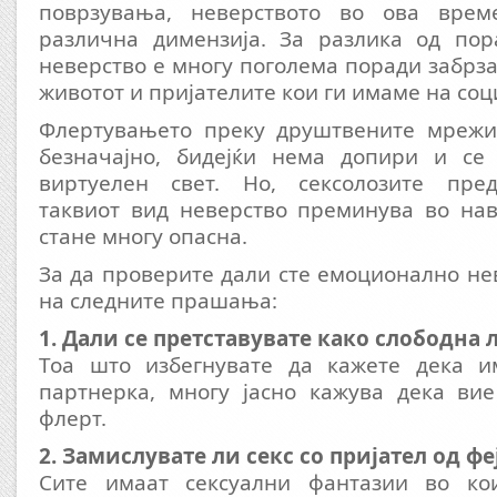
поврзувања, неверството во ова врем
различна димензија. За разлика од пор
неверство е многу поголема поради забрз
животот и пријателите кои ги имаме на со
Флертувањето преку друштвените мрежи
безначајно, бидејќи нема допири и се
виртуелен свет. Но, сексолозите пред
таквиот вид неверство преминува во нав
стане многу опасна.
За да проверите дали сте емоционално не
на следните прашања:
1. Дали се претставувате како слободна 
Тоа што избегнувате да кажете дека и
партнерка, многу јасно кажува дека вие
флерт.
2. Замислувате ли секс со пријател од фe
Сите имаат сексуални фантазии во ко