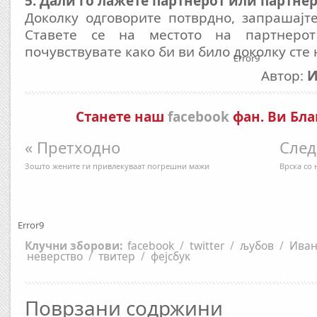
5. Дали го лажете партнерот или партне
Доколку одговорите потврдно, запрашајт
Ставете се на местото на партнеро
почувствувате како би ви било доколку сте 
Error9
Автор:
И
Станете наш
facebook
фан. Ви Бла
« Претходно
След
Зошто жените ги привлекуваат погрешни мажи
Врска со 
Error9
Клучни зборови:
facebook
/
twitter
/
љубов
/
Иван
неверство
/
твитер
/
фејсбук
Поврзани содржини