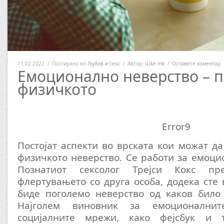
11.02.2022
/
Постирано во
Љубов и секс
/
Автор:
iLike.mk
/
Оставете коментар
Емоционално неверство – 
физичкото
Error9
Постојат аспекти во врската кои можат д
физичкото неверство. Се работи за емоци
Познатиот сексолог Трејси Кокс пр
флертувањето со друга особа, додека сте 
биде поголемо неверство од каков било 
Најголем виновник за емоционалнит
социјалните мрежи, како фејсбук и 