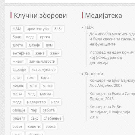
Клучни зборови
Медијатека
TEDx
H&M
архитектура
бебе
Доживеала мозочен уд
брак
вода
врска
и била свесна за гасење
на функциите
диета
дизајн
дом
Исповед на еден комич
ентериер
жена
жени
кој боледувал од
живот
занимливости
депресија
здравје
истражување
Концерти
кафе
кожа
коса
Концерт на Ејми Вајнхау
Лос Анџелес 2007
лимон
маж
мажи
Концерт на Емели Санд
мајка
мед
мисла
Лондон 2013
мода
неверство
нега
Концерт на Роби
овошје
пар
работа
Вилијамс, Швајцарија
2016
рецепт
секс
слабеење
совет
совети
среќа
стрес
убавина