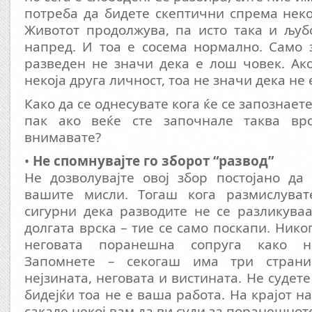
потреба да бидете скептични спрема неко
Животот продолжува, па исто така и љуб
напред. И тоа е сосема нормално. Само 
разведен не значи дека е лош човек. Ак
некоја друга личност, тоа не значи дека не е
Како да се однесувате кога ќе се запознаете
пак ако веќе сте започнале таква вр
внимавате?
•
Не спомнувајте го зборот “развод”
Не дозволувајте овој збор постојано да
вашите мисли. Тогаш кога размислуват
сигурни дека разводите не се разликува
долгата врска – тие се само поскапи. Нико
неговата поранешна сопруга како н
Запомнете – секогаш има три страни
нејзината, неговата и вистината. Не судете
бидејќи тоа не е ваша работа. На крајот н
сакале некој вам да ви суди за поранешнот