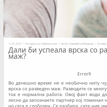
11.05.2023
/
Постирано во
Љубов и секс
/
Автор:
Елизабета Илковска
/
Оставет
Дали би успеала врска со р
маж?
Error9
Во денешно време не е необично ниту чу
врска со разведен маж. Разводите се многу
тоа е нормална работа. Овој факт води до
лесно да запознаете партнер кој поминал 
но сега е слободен. Се разбира, сите ние 