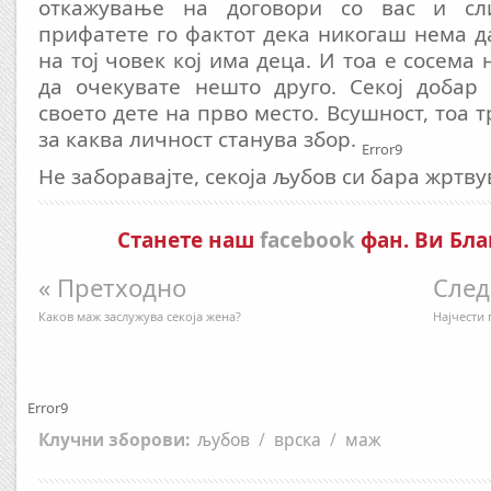
откажување на договори со вас и сли
прифатете го фактот дека никогаш нема да
на тој човек кој има деца. И тоа е сосема
да очекувате нешто друго. Секој добар 
своето дете на прво место. Всушност, тоа 
за каква личност станува збор.
Error9
Не заборавајте, секоја љубов си бара жртв
Станете наш
facebook
фан. Ви Бла
« Претходно
След
Каков маж заслужува секоја жена?
Најчести 
Error9
Клучни зборови:
љубов
/
врска
/
маж