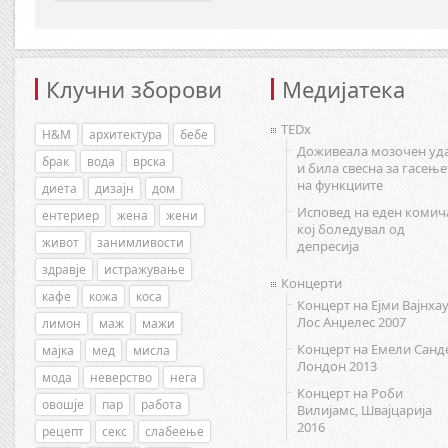
Клучни зборови
Медијатека
TEDx
H&M
архитектура
бебе
Доживеала мозочен уд
брак
вода
врска
и била свесна за гасење
на функциите
диета
дизајн
дом
Исповед на еден комич
ентериер
жена
жени
кој боледувал од
живот
занимливости
депресија
здравје
истражување
Концерти
кафе
кожа
коса
Концерт на Ејми Вајнхау
Лос Анџелес 2007
лимон
маж
мажи
Концерт на Емели Санд
мајка
мед
мисла
Лондон 2013
мода
неверство
нега
Концерт на Роби
овошје
пар
работа
Вилијамс, Швајцарија
2016
рецепт
секс
слабеење