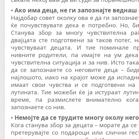
•
Ако има деца, не ги запознајте веднаш 
Најдобар совет околку ова е да ги запознае
ќе почувствувате дека е потребно. Но, б
Станува збор за многу чувствителна ра
двајцата сте подготвени за таков потег, 
чувствуваат децата. И тие поминале п
нивните родители, па имајте на ум дека
чувствителна ситуација и за нив. Исто така
да се запознаете со неговите деца – бид
најлошото, иако на крајот може да испадн
имаат свои чувства и се подготвени на 
лутината. Тие можеби ќе ја истураат лути
време, па размислете внимателно ког
запознаете со нив.
•
Немојте да се трудите многу околу нег
Кога станува збор за децата – морате да се 
претерувајте со подароци или слични гес