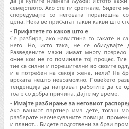
да ја купите нивната љубов! Истото важи 
семејството. Ако сте ги сретнале, бидете м
споредувајте со неговата поранешна с
цена. Нека ве прифатат такви какви што сте
•
Прифатете го каков што е
Се разбира, ако навистина го сакате и са
него. Но, исто така, не се обидувајте 
Разведените мажи имаат многу позрело
оние кои не го поминале тој процес. Тие 
тие се силни и порешителни во своите одлу
и е потребен на секоја жена, нели? Не бр
врската нешто невозможно. Повеќето раз
тенденција да направат работите да се о
тоа е со добра причина. Дајте му време.
•
Имајте разбирање за неговиот распоре
Ако вашиот партнер има дете, тогаш мо
разберате неочекуваните повици, промен
и планот… Бидете подготвени за брзи пром