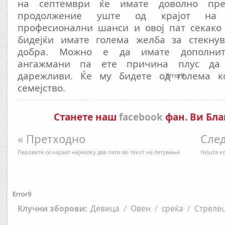
на септември ќе имате доволно пре
продолжение уште од крајот на а
професионални шанси и овој пат секако 
бидејќи имате голема желба за стекну
добра. Можно е да имате дополнит
ангажмани па ете причина плус да 
дарежливи. Ќе му бидете од голема к
Error9
семејство.
Станете наш
facebook
фан. Ви Бла
« Претходно
След
Паровите се караат најмалку два пати во текот на летување
Нешта ко
Error9
Клучни зборови:
Девица
/
Овен
/
среќа
/
Стреле