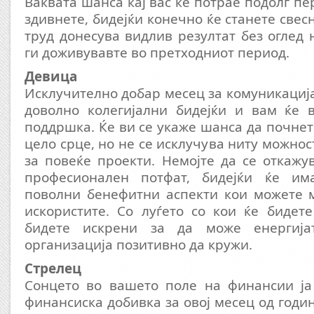
Ваквата шанса кај вас ќе потрае подолг п
здивнете, бидејќи конечно ќе станете све
труд донесува видлив резултат без оглед 
ги доживувавте во претходниот период.
Девица
Исклучително добар месец за комуникација
доволно колегијални бидејќи и вам ќе 
поддршка. Ќе ви се укаже шанса да почнет
цело срце, но не се исклучува ниту можнос
за повеќе проекти. Немојте да се откажу
професионален потфат, бидејќи ќе има
поволни бенефитни аспекти кои можете м
искористите. Со луѓето со кои ќе бидет
бидете искрени за да може енергија
организација позитивно да кружи.
Стрелец
Сонцето во вашето поле на финансии ја
финансиска добивка за овој месец од годи