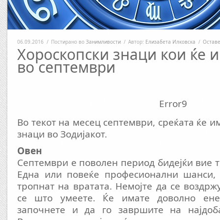
06.09.2016
/
Постирано во
Занимливости
/
Автор:
Елизабета Илковска
/
Оставе
Хороскопски знаци кои ќе и
во септември
Error9
Во текот на месец септември, среќата ќе и
знаци во Зодијакот.
Овен
Септември е поволен период бидејќи вие т
Една или повеќе професионални шанси, 
тропнат на вратата. Немојте да се воздрж
се што умеете. Ќе имате доволно ене
започнете и да го завршите на најдоб