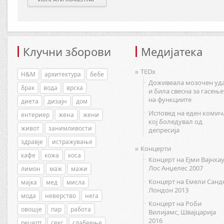
Клучни зборови
Медијатека
TEDx
H&M
архитектура
бебе
Доживеала мозочен уд
брак
вода
врска
и била свесна за гасење
на функциите
диета
дизајн
дом
Исповед на еден комич
ентериер
жена
жени
кој боледувал од
живот
занимливости
депресија
здравје
истражување
Концерти
кафе
кожа
коса
Концерт на Ејми Вајнхау
Лос Анџелес 2007
лимон
маж
мажи
Концерт на Емели Санд
мајка
мед
мисла
Лондон 2013
мода
неверство
нега
Концерт на Роби
овошје
пар
работа
Вилијамс, Швајцарија
2016
рецепт
секс
слабеење