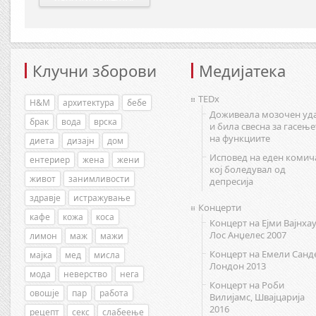
Клучни зборови
Медијатека
TEDx
H&M
архитектура
бебе
Доживеала мозочен уд
брак
вода
врска
и била свесна за гасење
на функциите
диета
дизајн
дом
Исповед на еден комич
ентериер
жена
жени
кој боледувал од
живот
занимливости
депресија
здравје
истражување
Концерти
кафе
кожа
коса
Концерт на Ејми Вајнхау
Лос Анџелес 2007
лимон
маж
мажи
Концерт на Емели Санд
мајка
мед
мисла
Лондон 2013
мода
неверство
нега
Концерт на Роби
овошје
пар
работа
Вилијамс, Швајцарија
2016
рецепт
секс
слабеење