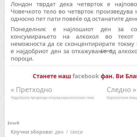
Лондон тврдат дека четврток е најпово
Човечкото тело во четврток произведува 
односно пет пати повеќе од останатите ден
Понеделник е најлошиот ден за сос
консумирањето на алкохол во текот
неможноста да се сконцентирирате токму 
е најдобриот ден за откажување од алкохо
Error9
пороци.
Станете наш
facebook
фан. Ви Бла
« Претходно
Следно »
Најдобрата професија според хороскопскиот знак
Хороскопски знац
Error9
Клучни зборови:
ден
/
секси