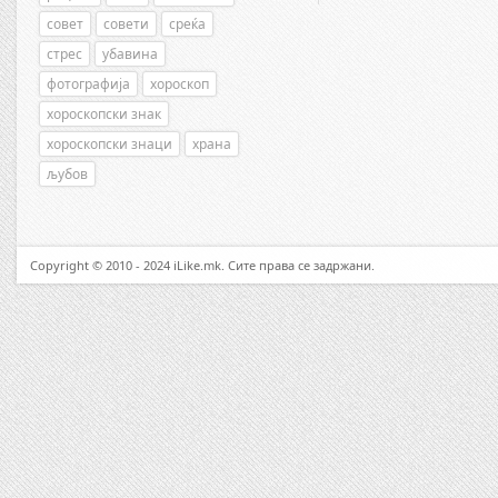
совет
совети
среќа
стрес
убавина
фотографија
хороскоп
хороскопски знак
хороскопски знаци
храна
љубов
Copyright © 2010 - 2024 iLike.mk. Сите права се задржани.