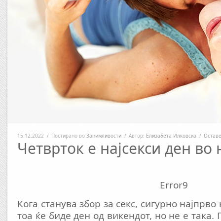
15.12.2022
/
Постирано во
Занимливости
/
Автор:
Елизабета Илковска
/
Оставе
Четврток е најсекси ден во
Error9
Кога станува збор за секс, сигурно најпрво
тоа ќе биде ден од викендот, но не е така.