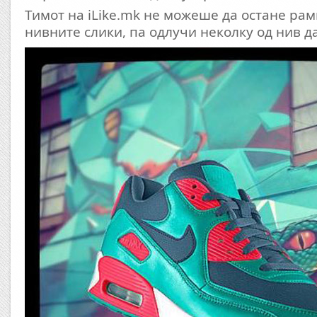
Тимот на iLike.mk не можеше да остане ра
нивните слики, па одлучи неколку од нив да