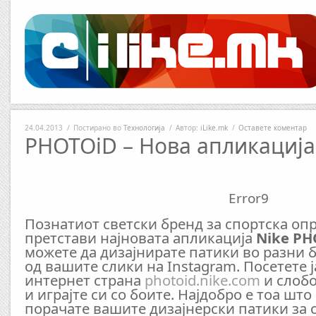
24.04.2013
/
Постирано во
Технологија
/
Автор:
iLike.mk
/
Оставете коментар
PHOTOiD – Нова апликација
Error9
Познатиот светски бренд за спортска о
претстави најновата апликација
Nike PH
можете да дизајнирате патики во разни 
од вашите слики на Instagram. Посетете 
интернет страна
photoid.nike.com
и слобо
и играјте си со боите. Најдобро е тоа што
порачате вашите дизајнерски патики за 