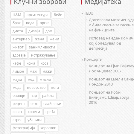
Клучни зборови
Медијатека
TEDx
H&M
архитектура
бебе
Доживеала мозочен уд
брак
вода
врска
и била свесна за гасење
на функциите
диета
дизајн
дом
Исповед на еден комич
ентериер
жена
жени
кој боледувал од
живот
занимливости
депресија
здравје
истражување
Концерти
кафе
кожа
коса
Концерт на Ејми Вајнхау
Лос Анџелес 2007
лимон
маж
мажи
Концерт на Емели Санд
мајка
мед
мисла
Лондон 2013
мода
неверство
нега
Концерт на Роби
овошје
пар
работа
Вилијамс, Швајцарија
2016
рецепт
секс
слабеење
совет
совети
среќа
стрес
убавина
фотографија
хороскоп