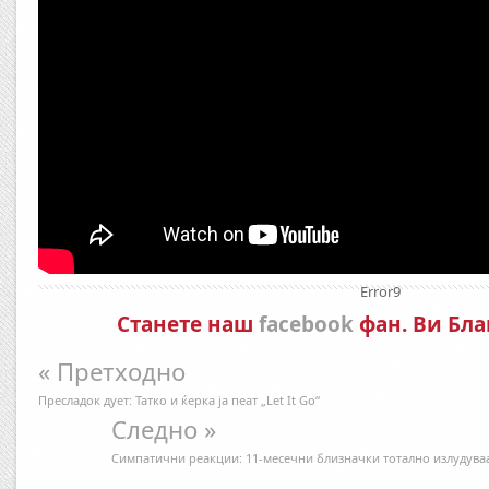
Error9
Станете наш
facebook
фан. Ви Бла
« Претходно
Пресладок дует: Татко и ќерка ја пеат „Let It Go“
Следно »
Симпатични реакции: 11-месечни близначки тотално излудуваа