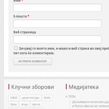
Име
*
Е-пошта
*
Веб страница
Зачувај го моето име, е-маил и веб страна во овој пр
пат кога ќе коментирам.
Клучни зборови
Медијатека
TEDx
H&M
архитектура
бебе
Доживеала мозочен уд
брак
вода
врска
и била свесна за гасење