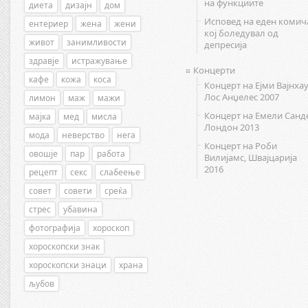
на функциите
диета
дизајн
дом
Исповед на еден комич
ентериер
жена
жени
кој боледувал од
живот
занимливости
депресија
здравје
истражување
Концерти
кафе
кожа
коса
Концерт на Ејми Вајнхау
Лос Анџелес 2007
лимон
маж
мажи
Концерт на Емели Санд
мајка
мед
мисла
Лондон 2013
мода
неверство
нега
Концерт на Роби
овошје
пар
работа
Вилијамс, Швајцарија
2016
рецепт
секс
слабеење
совет
совети
среќа
стрес
убавина
фотографија
хороскоп
хороскопски знак
хороскопски знаци
храна
љубов