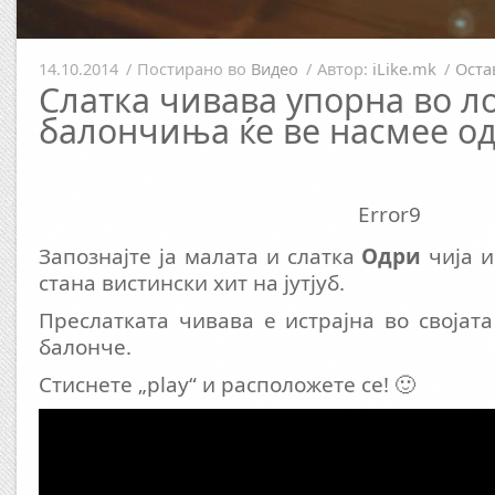
14.10.2014
/
Постирано во
Видео
/
Автор:
iLike.mk
/
Оста
Слатка чивава упорна во л
балончиња ќе ве насмее од
Error9
Запознајте ја малата и слатка
Одри
чија и
стана вистински хит на јутјуб.
Преслатката чивава е истрајна во својат
балонче.
Стиснете „play“ и расположете се! 🙂