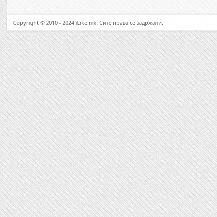
Copyright © 2010 - 2024 iLike.mk. Сите права се задржани.