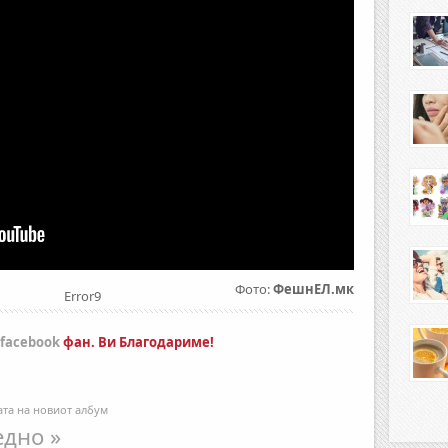
Фото:
ФешнЕЛ.мк
Error9
facebook
фан. Ви Благодариме!
ата на новиот албум
едно »