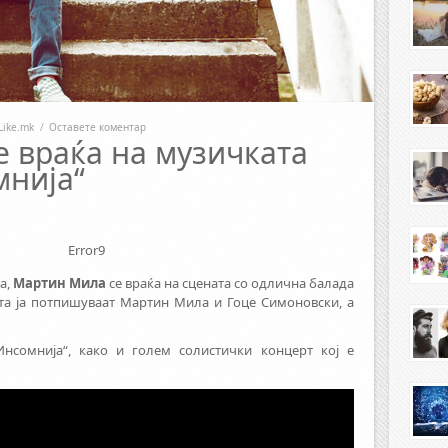
Like.mk
/
Оставете коментар
 враќа на музичката
мнија“
Error9
а,
Мартин Мила
се враќа на сцената со одлична балада
ата ја потпишуваат Мартин Мила и Гоце Симоновски, а
Инсомнија“, како и голем солистички концерт кој е