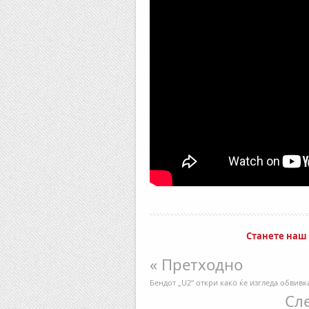
Станете наш
« Претходно
Бендот „U2“ откри како ќе изгледа обвивк
Сл