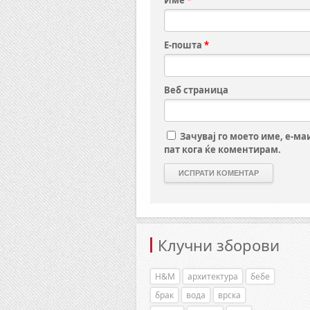
Име
*
Е-пошта
*
Веб страница
Зачувај го моето име, е-ма
пат кога ќе коментирам.
Клучни зборови
H&M
архитектура
бебе
брак
вода
врска