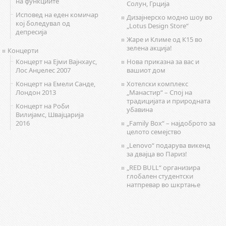
на функциите
Солун, Грција
Исповед на еден комичар
Дизајнерско модно шоу во
кој боледувал од
„Lotus Design Store“
депресија
Жаре и Климе од К15 во
зелена акција!
Концерти
Концерт на Ејми Вајнхаус,
Нова приказна за вас и
Лос Анџелес 2007
вашиот дом
Концерт на Емели Санде,
Хотелски комплекс
Лондон 2013
„Манастир“ – Спој на
традицијата и природната
Концерт на Роби
убавина
Вилијамс, Швајцарија
2016
„Family Box“ – најдоброто за
целото семејство
„Lenovo“ подарува викенд
за двајца во Париз!
„RED BULL“ организира
глобален студентски
натпревар во шкртање