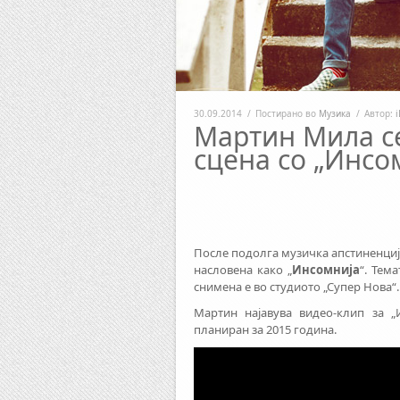
30.09.2014
/
Постирано во
Музика
/
Автор:
i
Мартин Мила се
сцена со „Инсо
После подолга музичка апстиненциј
насловена како „
Инсомнија
“. Тем
снимена е во студиото „Супер Нова“.
Мартин најавува видео-клип за „
планиран за 2015 година.