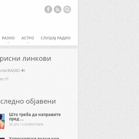
РАЗНО
АСТРО
СЛУШАЈ РАДИО
рисни линкови
e.mk/RADIO 🔊
ео ⛅
следно објавени
Што треба да направите
пред …
30 ЈУН / 0 КОМЕНТАРИ
Хороскопски знаци кои