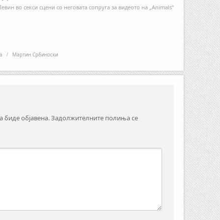
евин во секси сцени со неговата сопруга за видеото на „Animals“
а
/
Мартин Србиноски
а биде објавена.
Задолжителните полиња се