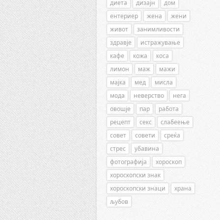
диета
дизајн
дом
ентериер
жена
жени
живот
занимливости
здравје
истражување
кафе
кожа
коса
лимон
маж
мажи
мајка
мед
мисла
мода
неверство
нега
овошје
пар
работа
рецепт
секс
слабеење
совет
совети
среќа
стрес
убавина
фотографија
хороскоп
хороскопски знак
хороскопски знаци
храна
љубов