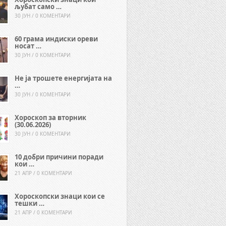
љубат само …
30 ЈУН / 0 КОМЕНТАРИ
60 грама индиски ореви
носат …
30 ЈУН / 0 КОМЕНТАРИ
Не ја трошете енергијата на
…
30 ЈУН / 0 КОМЕНТАРИ
Хороскоп за вторник
(30.06.2026)
30 ЈУН / 0 КОМЕНТАРИ
10 добри причини поради
кои …
21 АПР / 0 КОМЕНТАРИ
Хороскопски знаци кои се
тешки …
21 АПР / 0 КОМЕНТАРИ