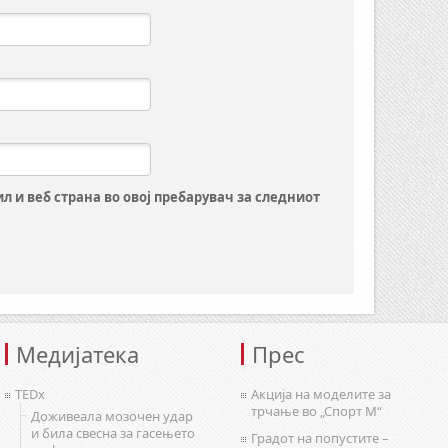
ил и веб страна во овој пребарувач за следниот
Медијатека
Прес
TEDx
Акција на моделите за
трчање во „Спорт М“
Доживеала мозочен удар
и била свесна за гасењето
Градот на попустите –