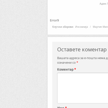
Адам Л
Error9
Клучни зборови:
Инсомнија
/
Мартин Мил
Оставете коментар
Вашата адреса за е-пошта нема д
означени со
*
Коментар
*