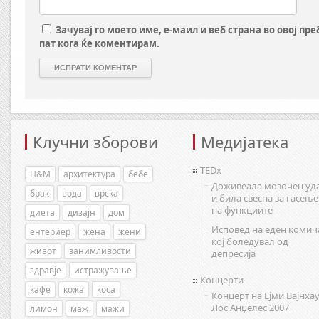
Зачувај го моето име, е-маил и веб страна во овој пр
пат кога ќе коментирам.
Клучни зборови
Медијатека
TEDx
H&M
архитектура
бебе
Доживеала мозочен уд
брак
вода
врска
и била свесна за гасење
на функциите
диета
дизајн
дом
Исповед на еден комич
ентериер
жена
жени
кој боледувал од
живот
занимливости
депресија
здравје
истражување
Концерти
кафе
кожа
коса
Концерт на Ејми Вајнхау
Лос Анџелес 2007
лимон
маж
мажи