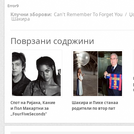
Error9
Клучни зборови:
Can't Remember To Forget You
/
Џ
Шакира
Поврзани содржини
Спот на Ријана, Кание
Шакира и Пике станаа
и Пол Макартни за
родители по втор пат
„FourFiveSeconds“