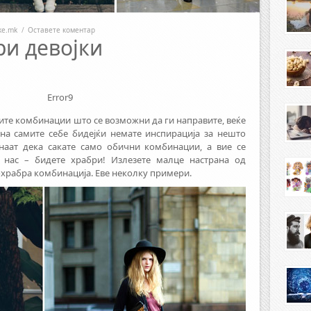
ike.mk
/
Оставете коментар
ри девојки
Error9
 сите комбинации што се возможни да ги направите, веќе
 на самите себе бидејќи немате инспирација за нешто
знаат дека сакате само обични комбинации, а вие се
д нас – бидете храбри! Излезете малце настрана од
охрабра комбинација. Еве неколку примери.