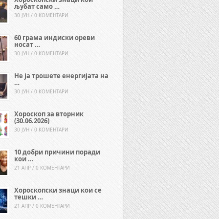
љубат само …
30 ЈУН / 0 КОМЕНТАРИ
60 грама индиски ореви
носат …
30 ЈУН / 0 КОМЕНТАРИ
Не ја трошете енергијата на
…
30 ЈУН / 0 КОМЕНТАРИ
Хороскоп за вторник
(30.06.2026)
30 ЈУН / 0 КОМЕНТАРИ
10 добри причини поради
кои …
21 АПР / 0 КОМЕНТАРИ
Хороскопски знаци кои се
тешки …
21 АПР / 0 КОМЕНТАРИ