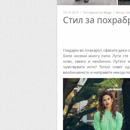
10.10.2013
/
Постирано во
Мода
/
Автор:
iL
Стил за похраб
Гледајќи во плакарот, сфаќате дека
биле носени многу пати. Лути сте
ново, свежо и необично. Луѓето 
чувствувате исто? Топол совет о
вообичаеното и направете некоја п