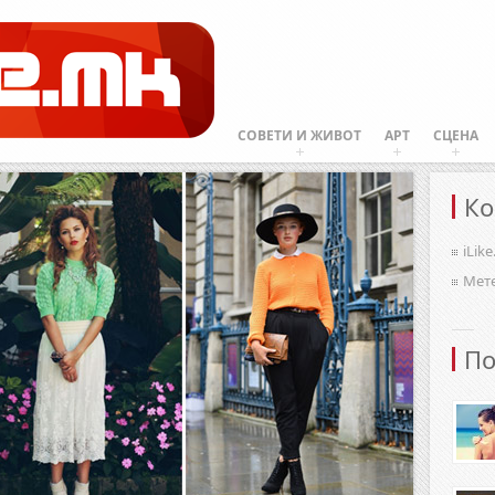
СОВЕТИ И ЖИВОТ
АРТ
СЦЕНА
Ко
iLik
Мет
По