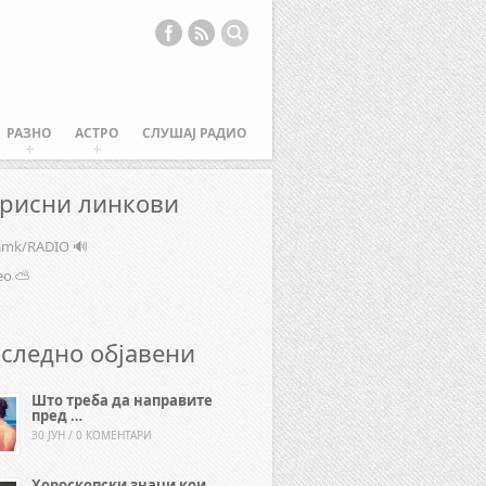
РАЗНО
АСТРО
СЛУШАЈ РАДИО
рисни линкови
e.mk/RADIO 🔊
ео ⛅
следно објавени
Што треба да направите
пред …
30 ЈУН / 0 КОМЕНТАРИ
Хороскопски знаци кои