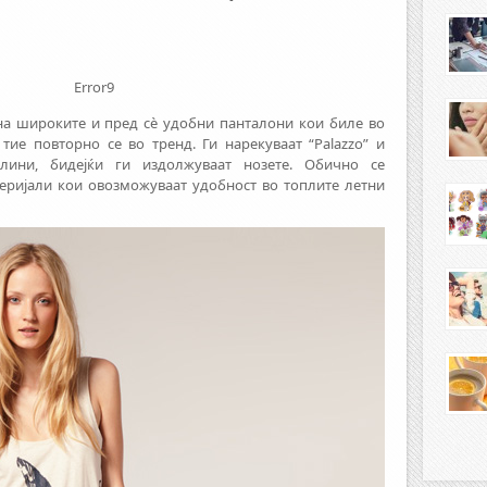
Error9
 на широките и пред сè удобни панталони кои биле во
тие повторно се во тренд. Ги нарекуваат “Palazzo” и
лини, бидејќи ги издолжуваат нозете. Обично се
теријали кои овозможуваат удобност во топлите летни