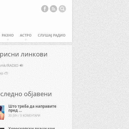
РАЗНО
АСТРО
СЛУШАЈ РАДИО
рисни линкови
e.mk/RADIO 🔊
ео ⛅
следно објавени
Што треба да направите
пред …
30 ЈУН / 0 КОМЕНТАРИ
Хороскопски знаци кои