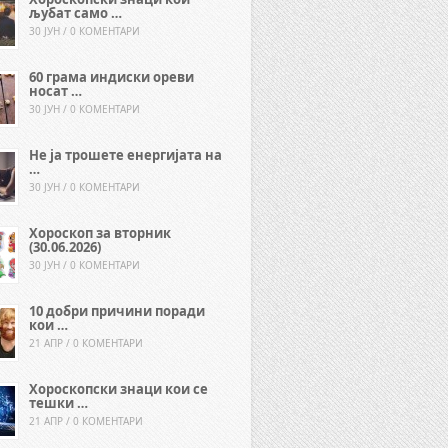
љубат само …
30 ЈУН / 0 КОМЕНТАРИ
60 грама индиски ореви
носат …
30 ЈУН / 0 КОМЕНТАРИ
Не ја трошете енергијата на
…
30 ЈУН / 0 КОМЕНТАРИ
Хороскоп за вторник
(30.06.2026)
30 ЈУН / 0 КОМЕНТАРИ
10 добри причини поради
кои …
21 АПР / 0 КОМЕНТАРИ
Хороскопски знаци кои се
тешки …
21 АПР / 0 КОМЕНТАРИ