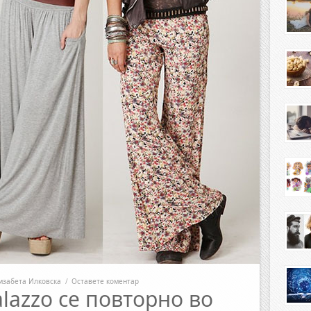
изабета Илковска
/
Оставете коментар
lazzo се повторно во