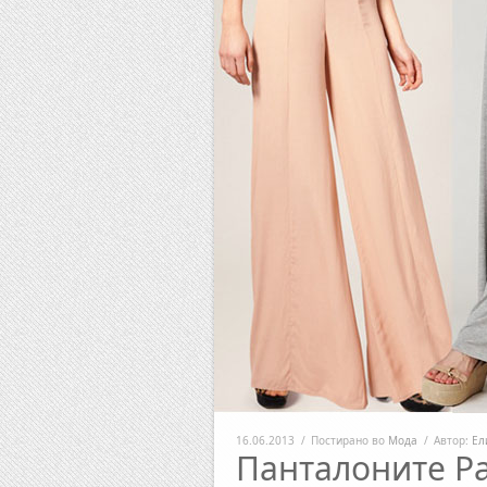
16.06.2013
/
Постирано во
Мода
/
Автор:
Ел
Панталоните Pa