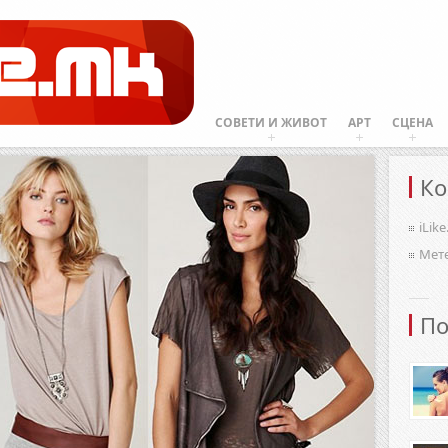
СОВЕТИ И ЖИВОТ
АРТ
СЦЕНА
Ко
iLik
Мет
По