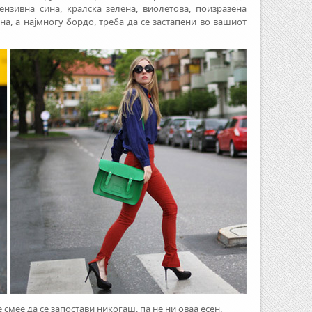
ензивна сина, кралска зелена, виолетова, поизразена
ена, а најмногу бордо, треба да се застапени во вашиот
не смее да се запостави никогаш, па не ни оваа есен.