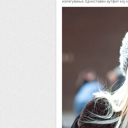
излегување. Едноставен аутфит кој 