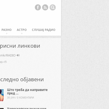
РАЗНО
АСТРО
СЛУШАЈ РАДИО
рисни линкови
e.mk/RADIO 🔊
ео ⛅
следно објавени
Што треба да направите
пред …
30 ЈУН / 0 КОМЕНТАРИ
Хороскопски знаци кои