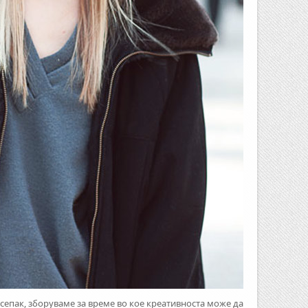
 сепак, зборуваме за време во кое креативноста може да