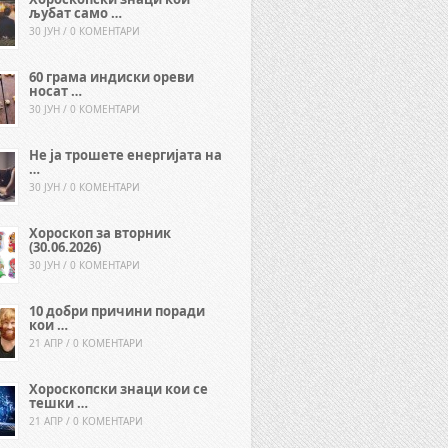
љубат само …
30 ЈУН / 0 КОМЕНТАРИ
60 грама индиски ореви
носат …
30 ЈУН / 0 КОМЕНТАРИ
Не ја трошете енергијата на
…
30 ЈУН / 0 КОМЕНТАРИ
Хороскоп за вторник
(30.06.2026)
30 ЈУН / 0 КОМЕНТАРИ
10 добри причини поради
кои …
21 АПР / 0 КОМЕНТАРИ
Хороскопски знаци кои се
тешки …
21 АПР / 0 КОМЕНТАРИ