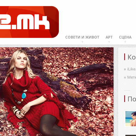
СОВЕТИ И ЖИВОТ
АРТ
СЦЕНА
Ко
iLik
Мет
По