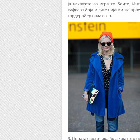
ја искажете со игра со боите. Инт
кафеава боја и сите нијанси на црв
гардеробер оваа есен.
3. Црната е исто така боја која што 