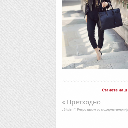
Станете наш
« Претходно
„Вitsiani“: Ретро шарм со модерна енергиј