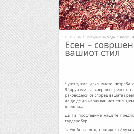
08.11.2016
/
Постирано во
Мода
/
Автор:
iL
Есен – совршен
вашиот стил
Чувствувате дека имате потреба 
Зборуваме за совршен рецепт н
раководејќи се според вашата креа
да дојде до израз вашиот стил. Џем
шалови…
Да ги проследиме нашите предло
гардеробер:
1. Удобно палто, поширока блуза 