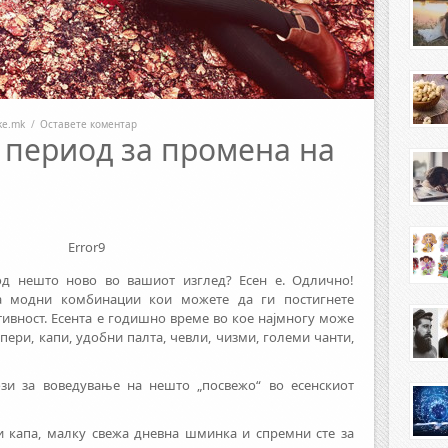
ike.mk
/
Оставете коментар
 период за промена на
Error9
од нешто ново во вашиот изглед? Есен е. Одлично!
а модни комбинации кои можете да ги постигнете
тивност. Есента е годишно време во кое најмногу може
пери, капи, удобни палта, чевли, чизми, големи чанти,
зи за воведување на нешто „посвежо“ во есенскиот
и капа, малку свежа дневна шминка и спремни сте за