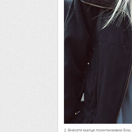
2. Внесете малце поинтензивни бои,