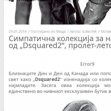
29.01.2014
/
Постирано во
Мода
/
Автор:
iLike.mk
/
Остав
Симпатична колекција за 
од „Dsquared2“, пролет-лет
Error9
Близнаците Дин и Ден од Канада или поп
свет како „
Dsquared2
“ изненадија со коле
најмладите. Засега оваа колекција м
единствено во нивниот ексклузивен бутик в