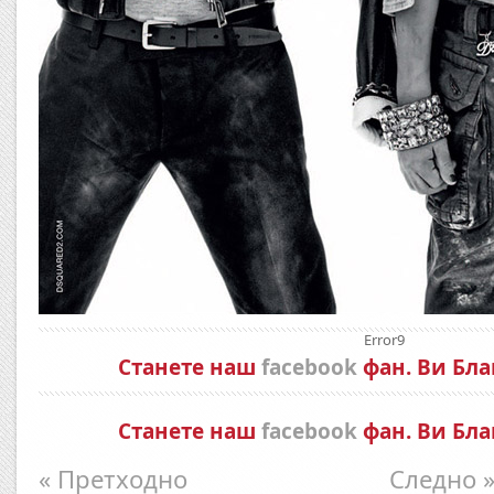
Error9
Станете наш
facebook
фан. Ви Бла
Станете наш
facebook
фан. Ви Бла
« Претходно
Следно 