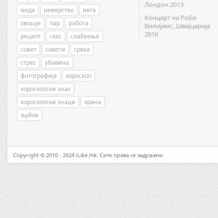
Лондон 2013
мода
неверство
нега
Концерт на Роби
овошје
пар
работа
Вилијамс, Швајцарија
2016
рецепт
секс
слабеење
совет
совети
среќа
стрес
убавина
фотографија
хороскоп
хороскопски знак
хороскопски знаци
храна
љубов
Copyright © 2010 - 2024 iLike.mk. Сите права се задржани.