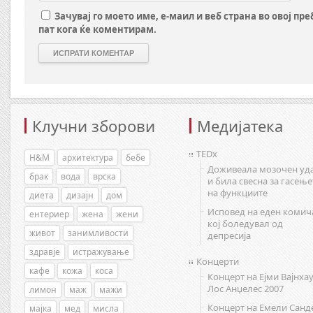
Зачувај го моето име, е-маил и веб страна во овој пр
пат кога ќе коментирам.
Клучни зборови
Медијатека
TEDx
H&M
архитектура
бебе
Доживеала мозочен уд
брак
вода
врска
и била свесна за гасење
на функциите
диета
дизајн
дом
Исповед на еден комич
ентериер
жена
жени
кој боледувал од
живот
занимливости
депресија
здравје
истражување
Концерти
кафе
кожа
коса
Концерт на Ејми Вајнхау
Лос Анџелес 2007
лимон
маж
мажи
Концерт на Емели Санд
мајка
мед
мисла