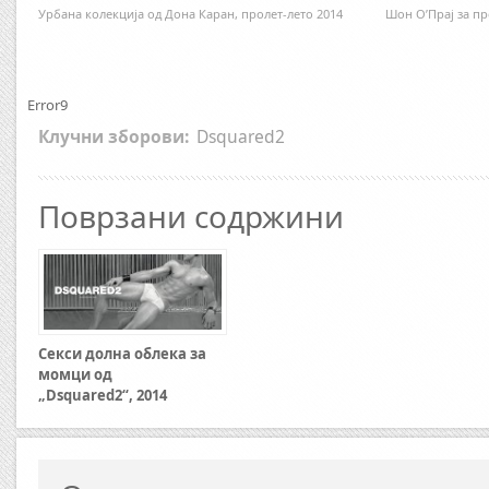
Урбана колекција од Дона Каран, пролет-лето 2014
Шон О’Прај за пр
Error9
Клучни зборови:
Dsquared2
Поврзани содржини
Секси долна облека за
момци од
„Dsquared2“, 2014