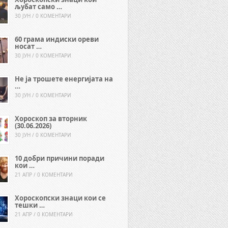
љубат само …
30 ЈУН / 0 КОМЕНТАРИ
60 грама индиски ореви
носат …
30 ЈУН / 0 КОМЕНТАРИ
Не ја трошете енергијата на
…
30 ЈУН / 0 КОМЕНТАРИ
Хороскоп за вторник
(30.06.2026)
30 ЈУН / 0 КОМЕНТАРИ
10 добри причини поради
кои …
21 АПР / 0 КОМЕНТАРИ
Хороскопски знаци кои се
тешки …
21 АПР / 0 КОМЕНТАРИ