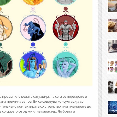
 процениле целата ситуација, па сега се нервирате и
ана причина за тоа. Ви се советува консултација со
нтензивно контактирате со странство или планирате до
 со срцето се од минлив карактер. Љубовта и