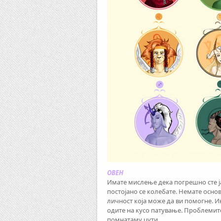
ОВЕН
Имате мислење дека погрешно сте ја
постојано се колебате. Немате основ
личност која може да ви помогне. И
одите на кусо патување. Проблемите
помнатаму цути.