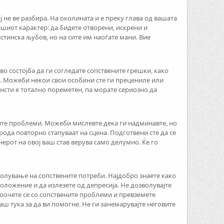
 не ве разбира. На околината и е преку глава од вашата
ашиот карактер: да бидете отворени, искрени и
истинска љубов, но на сите им наоѓате мани. Вие
 во состојба да ги согледате сопствените грешки, како
н. Можеби некои свои особини сте ги прецениле или
нсти е тотално пореметен, па морате сериозно да
ите проблеми. Можеби мислевте дека ги надминавте, но
ода повторно стапуваат на сцена. Подготвени сте да се
нерот на овој ваш став верува само делумно. Ќе го
волување на сопствените потреби. Најдобро знаете како
ложение и да излезете од депресија. Не дозволувајте
соочете се со сопствените проблеми и превземете
аш тука за да ви помогне. Не ги занемарувајте неговите