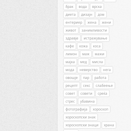
брак
вода
врска
диета
дизајн
дом
ентериер
жена
жени
живот
занимливости
здравје
истражување
кафе
кожа
коса
лимон
маж
мажи
мајка
мед
мисла
мода
неверство
нега
овошје
пар
работа
рецепт
секс
слабеење
совет
совети
среќа
стрес
убавина
фотографија
хороскоп
хороскопски знак
хороскопски знаци
храна