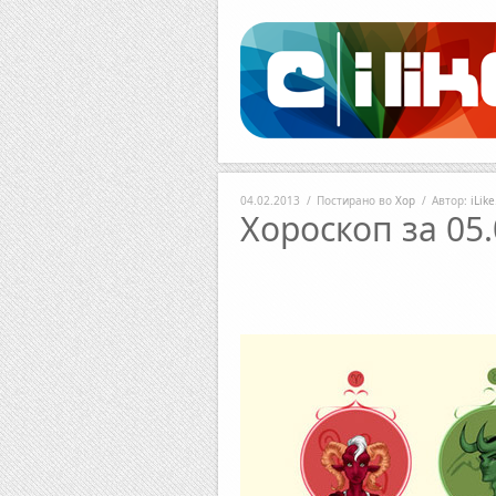
Facebook
RSS
04.02.2013
/
Постирано во
Хор
/
Автор:
iLik
Хороскоп за 05.