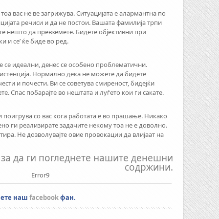
 тоа вас не ве загрижува. Ситуацијата е алармантна по
цијата речиси и да не постои. Вашата фамилија трпи
е нешто да превземете. Бидете објективни при
 и се’ ќе биде во ред.
е се идеални, денес се особено проблематични.
гзистенција. Нормално дека не можете да бидете
ести и почести. Ви се советува смиреност, бидејќи
. Спас побарајте во нештата и луѓето кои ги сакате.
и поигрува со вас кога работата е во прашање. Никако
ено ги реализирате задачите некому тоа не е доволно.
ритира. Не дозволувајте овие провокации да влијаат на
за да ги погледнете нашите денешни
содржини.
Error9
нете наш
facebook
фан.