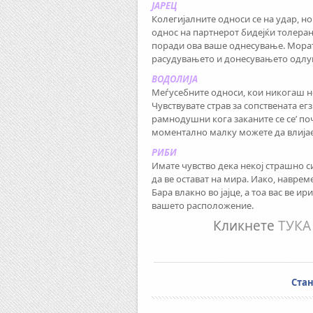
ЈАРЕЦ
Колегијалните односи се на удар, но
однос на партнерот бидејќи толеран
поради ова ваше однесување. Морат
расудувањето и донесувањето одлуки
ВОДОЛИЈА
Меѓусебните односи, кои никогаш н
Чувствувате страв за сопствената е
рамнодушни кога заканите се се’ поч
моментално малку можете да влијаете
РИБИ
Имате чувство дека некој страшно с
да ве остават на мира. Иако, наврем
Бара влакно во јајце, а тоа вас ве и
вашето расположение.
Кликнете
ТУКА
Ста