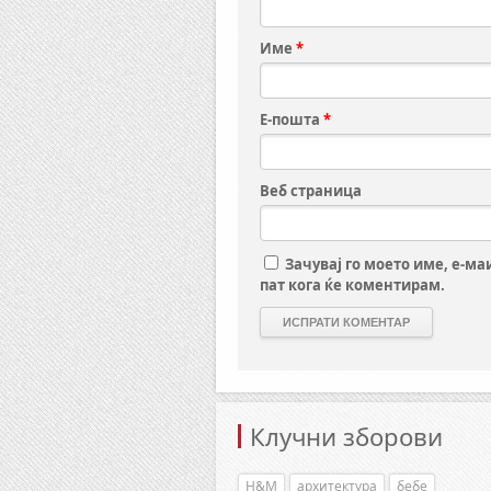
Име
*
Е-пошта
*
Веб страница
Зачувај го моето име, е-ма
пат кога ќе коментирам.
Клучни зборови
H&M
архитектура
бебе