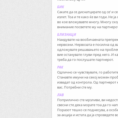
БИК
Сакате да се диснатцирате од се’ и 
излет. Тоа и те како ќе ви годи. Не 
во кое вложувавте многу. Многу ско
внимание посветете му на партнерот
БЛИЗНАЦИ
Наидувате на вообичаената препрека
нервозни. Нервозата е посилна од в
одложувате решавањето на проблеми
вие останувате глуви пред него. И к
треба да го послушате партнерот.
РАК
Одлично се чувствувате, го работите
Станавте имуни на секој можен про
извадат од контрола. Од партнерот 
вас. Потребни сте му.
ЛАВ
Поприлично сте мрзливи, ви недостиг
свесни сте дека морате тоа да го н
Поразот тешко се поднесува, а особ
за акција и истата да ја спроведете в