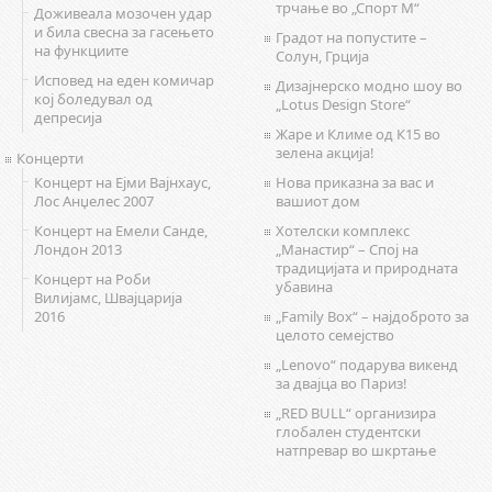
трчање во „Спорт М“
Доживеала мозочен удар
и била свесна за гасењето
Градот на попустите –
на функциите
Солун, Грција
Исповед на еден комичар
Дизајнерско модно шоу во
кој боледувал од
„Lotus Design Store“
депресија
Жаре и Климе од К15 во
зелена акција!
Концерти
Концерт на Ејми Вајнхаус,
Нова приказна за вас и
Лос Анџелес 2007
вашиот дом
Концерт на Емели Санде,
Хотелски комплекс
Лондон 2013
„Манастир“ – Спој на
традицијата и природната
Концерт на Роби
убавина
Вилијамс, Швајцарија
2016
„Family Box“ – најдоброто за
целото семејство
„Lenovo“ подарува викенд
за двајца во Париз!
„RED BULL“ организира
глобален студентски
натпревар во шкртање