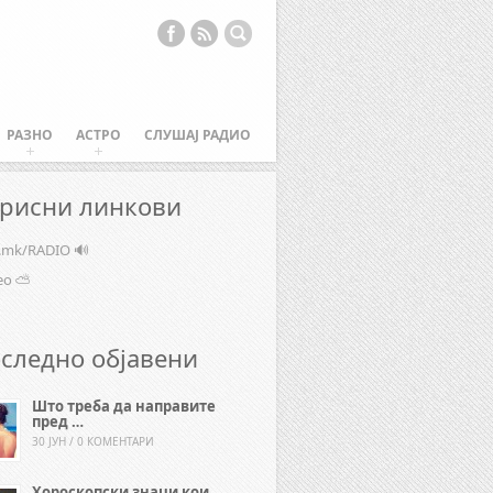
РАЗНО
АСТРО
СЛУШАЈ РАДИО
рисни линкови
e.mk/RADIO 🔊
ео ⛅
следно објавени
Што треба да направите
пред …
30 ЈУН / 0 КОМЕНТАРИ
Хороскопски знаци кои