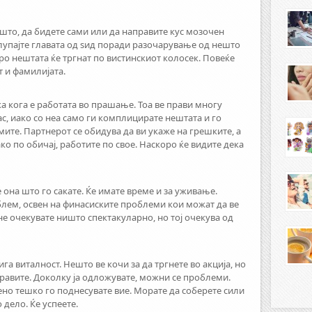
сешто, да бидете сами или да направите кус мозочен
ја лупајте главата од ѕид поради разочарување од нешто
ро нештата ќе тргнат по вистинскиот колосек. Повеќе
 и фамилијата.
 кога е работата во прашање. Тоа ве прави многу
ас, иако со неа само ги комплицирате нештата и го
те. Партнерот се обидува да ви укаже на грешките, а
ако по обичај, работите по свое. Наскоро ќе видите дека
 она што го сакате. Ќе имате време и за уживање.
блем, освен на финасиските проблеми кои можат да ве
не очекувате ништо спектакуларно, но тој очекува од
а виталност. Нешто ве кочи за да тргнете во акција, но
аправите. Доколку ја одложувате, можни се проблеми.
ено тешко го поднесувате вие. Морате да соберете сили
о дело. Ќе успеете.