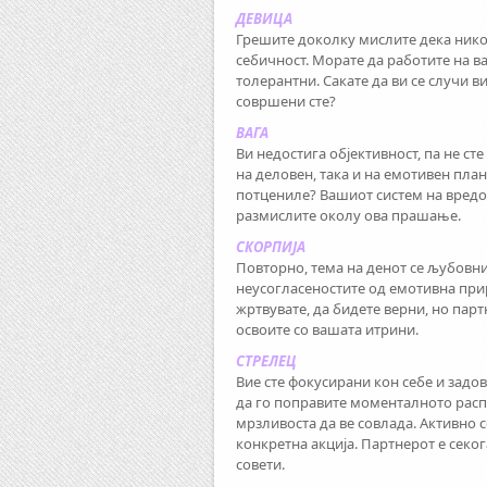
ДЕВИЦА
Грешите доколку мислите дека никој
себичност. Морате да работите на в
толерантни. Сакате да ви се случи в
совршени сте?
ВАГА
Ви недостига објективност, па не сте
на деловен, така и на емотивен пла
потцениле? Вашиот систем на вредо
размислите околу ова прашање.
СКОРПИЈА
Повторно, тема на денот се љубовн
неусогласеностите од емотивна прир
жртвувате, да бидете верни, но парт
освоите со вашата итрини.
СТРЕЛЕЦ
Вие сте фокусирани кон себе и задо
да го поправите моменталното распо
мрзливоста да ве совлада. Активно 
конкретна акција. Партнерот е секог
совети.