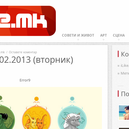
СОВЕТИ И ЖИВОТ
АРТ
СЦЕНА
Ко
e.mk
/
Оставете коментар
02.2013 (вторник)
iLik
Мет
Error9
По