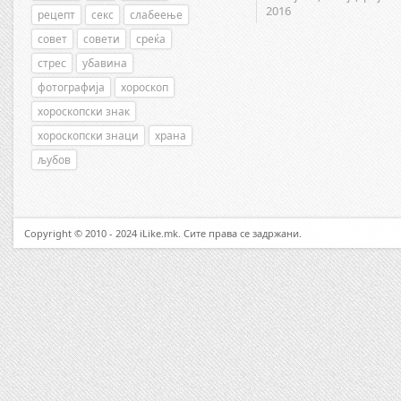
2016
рецепт
секс
слабеење
совет
совети
среќа
стрес
убавина
фотографија
хороскоп
хороскопски знак
хороскопски знаци
храна
љубов
Copyright © 2010 - 2024 iLike.mk. Сите права се задржани.