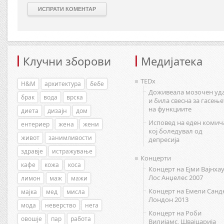
Клучни зборови
Медијатека
TEDx
H&M
архитектура
бебе
Доживеала мозочен уд
брак
вода
врска
и била свесна за гасење
на функциите
диета
дизајн
дом
Исповед на еден комич
ентериер
жена
жени
кој боледувал од
живот
занимливости
депресија
здравје
истражување
Концерти
кафе
кожа
коса
Концерт на Ејми Вајнхау
Лос Анџелес 2007
лимон
маж
мажи
Концерт на Емели Санд
мајка
мед
мисла
Лондон 2013
мода
неверство
нега
Концерт на Роби
овошје
пар
работа
Вилијамс, Швајцарија