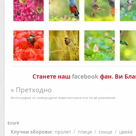
Error9
Станете наш
facebook
фан. Ви Бла
« Претходно
Фотографии со новородени животинчиња кои ќе ве разнежнат
Error9
Клучни зборови:
пролет
/
птици
/
сонце
/
цвеќе