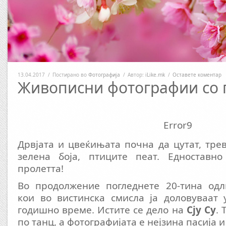
13.04.2017
/
Постирано во
Фотографија
/
Автор:
iLike.mk
/
Оставете коментар
Живописни фотографии со 
Error9
Дрвјата и цвеќињата почна да цутат, тре
зелена боја, птиците пеат. Едноставн
пролетта!
Во продолжение погледнете 20-тина од
кои во вистинска смисла ја доловуваат 
годишно време. Истите се дело на
Сју Су
. 
по танц, а фотографијата е нејзина пасија и