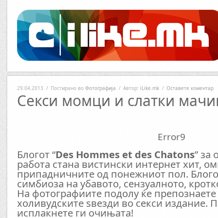
29.04.2013
/
Постирано во
Фотографија
/
Автор:
iLike.mk
/
Оставете коментар
Секси момци и слатки мач
Error9
Блогот “
Des Hommes et des Chatons
” за
работа стана вистински интернет хит, о
припадничните од понежниот пол. Блого
симбиоза на убавото, сензуалното, кротко
На фотографиите подолу ќе препознаете 
холивудските ѕвезди во секси издание. П
исплакнете ги очињата!