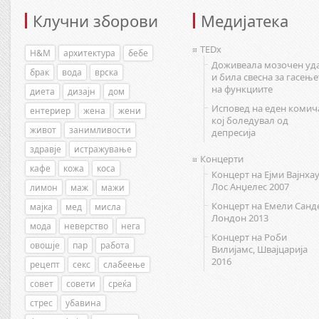
Клучни зборови
Медијатека
TEDx
H&M
архитектура
бебе
Доживеала мозочен уд
брак
вода
врска
и била свесна за гасење
на функциите
диета
дизајн
дом
Исповед на еден комич
ентериер
жена
жени
кој боледувал од
живот
занимливости
депресија
здравје
истражување
Концерти
кафе
кожа
коса
Концерт на Ејми Вајнхау
Лос Анџелес 2007
лимон
маж
мажи
Концерт на Емели Санд
мајка
мед
мисла
Лондон 2013
мода
неверство
нега
Концерт на Роби
овошје
пар
работа
Вилијамс, Швајцарија
2016
рецепт
секс
слабеење
совет
совети
среќа
стрес
убавина