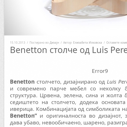
15.10.2013
/
Постирано во
Дизајн
/
Автор:
Елизабета Илковска
/
Оставете ком
Benetton столче од Luis Pere
Error9
Benetton
столчето, дизајнирано од
Luis Per
и современо парче мебел со неколку б
структура. Црвена, зелена, сина и жолта 
седиштето на столчето, додека основата
иверица. Комбинацијата од симболиката н
Benetton”
и оригиналноста во дизајнот, 
дава убаво, невообичаено, шарено, разигр