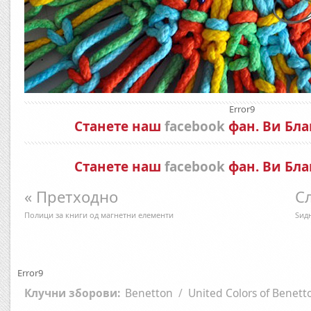
Error9
Станете наш
facebook
фан. Ви Бла
Станете наш
facebook
фан. Ви Бла
« Претходно
С
Полици за книги од магнетни елементи
Ѕид
Error9
Клучни зборови:
Benetton
/
United Colors of Benett