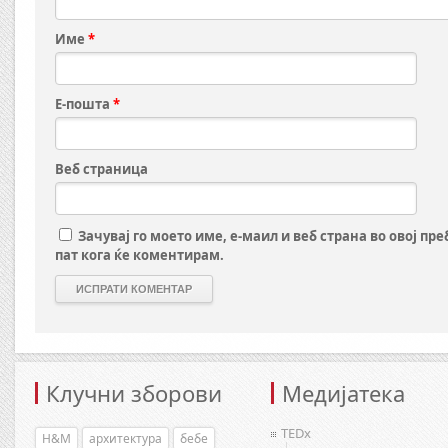
Име
*
Е-пошта
*
Веб страница
Зачувај го моето име, е-маил и веб страна во овој пр
пат кога ќе коментирам.
Клучни зборови
Медијатека
TEDx
H&M
архитектура
бебе