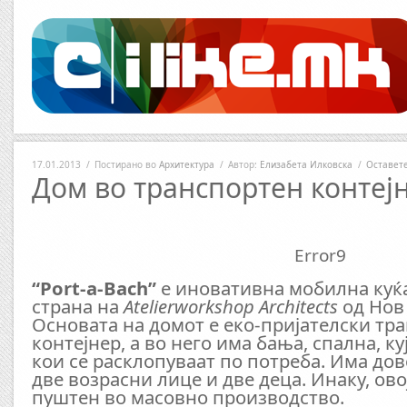
17.01.2013
/
Постирано во
Архитектура
/
Автор:
Елизабета Илковска
/
Оставет
Дом во транспортен контеј
Error9
“Port-a-Bach”
e иновативна мобилна куќа
страна на
Atelierworkshop Architects
од Нов
Основата на домот е еко-пријателски тр
контејнер, а во него има бања, спална, ку
кои се расклопуваат по потреба. Има до
две возрасни лице и две деца. Инаку, ово
пуштен во масовно производство.