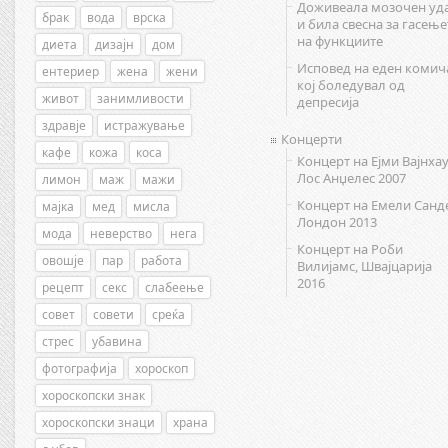
Доживеала мозочен уд
брак
вода
врска
и била свесна за гасење
на функциите
диета
дизајн
дом
Исповед на еден комич
ентериер
жена
жени
кој боледувал од
живот
занимливости
депресија
здравје
истражување
Концерти
кафе
кожа
коса
Концерт на Ејми Вајнхау
Лос Анџелес 2007
лимон
маж
мажи
Концерт на Емели Санд
мајка
мед
мисла
Лондон 2013
мода
неверство
нега
Концерт на Роби
овошје
пар
работа
Вилијамс, Швајцарија
2016
рецепт
секс
слабеење
совет
совети
среќа
стрес
убавина
фотографија
хороскоп
хороскопски знак
хороскопски знаци
храна