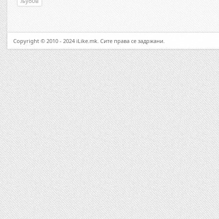
љубов
Copyright © 2010 - 2024 iLike.mk. Сите права се задржани.