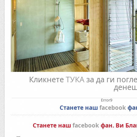
Кликнете
ТУКА
за да ги погл
денеш
Error9
Станете наш
facebook
фа
Станете наш
facebook
фан. Ви Бла