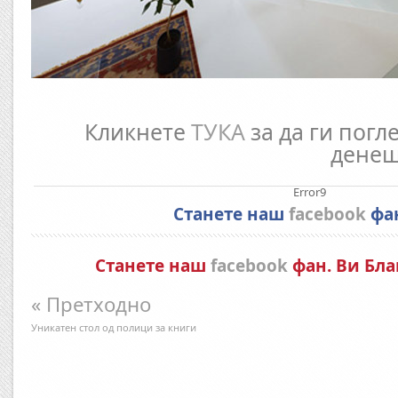
Кликнете
ТУКА
за да ги погл
денеш
Error9
Станете наш
facebook
фа
Станете наш
facebook
фан. Ви Бла
« Претходно
Уникатен стол од полици за книги