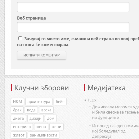
Веб страница
Зачувај го моето име, е-маил и веб страна во овој пр
пат кога ќе коментирам.
Клучни зборови
Медијатека
TEDx
H&M
архитектура
бебе
Доживеала мозочен уд
брак
вода
врска
и била свесна за гасење
на функциите
диета
дизајн
дом
Исповед на еден комич
ентериер
жена
жени
кој боледувал од
живот
занимливости
депресија