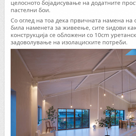
целосното бојадисување на додатните прост
пастелни бои.
Со оглед на тоа дека првичната намена на 
била наменета за живеење, сите ѕидови ка
конструкција се обложени со 10cm уретанск
задоволување на изолациските потреби.