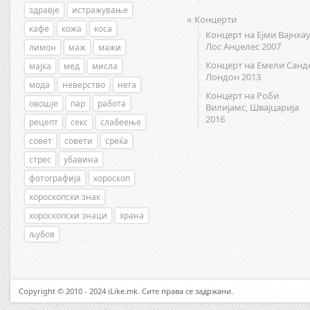
здравје
истражување
Концерти
кафе
кожа
коса
Концерт на Ејми Вајнхау
Лос Анџелес 2007
лимон
маж
мажи
Концерт на Емели Санд
мајка
мед
мисла
Лондон 2013
мода
неверство
нега
Концерт на Роби
овошје
пар
работа
Вилијамс, Швајцарија
2016
рецепт
секс
слабеење
совет
совети
среќа
стрес
убавина
фотографија
хороскоп
хороскопски знак
хороскопски знаци
храна
љубов
Copyright © 2010 - 2024 iLike.mk. Сите права се задржани.