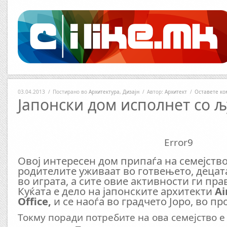
03.04.2013
/
Постирано во
Архитектура
,
Дизајн
/
Автор:
Архитект
/
Оставете ко
Јапонски дом исполнет со 
Error9
Овој интересен дом припаѓа на семејств
родителите уживаат во готвењето, децат
во играта, а сите овие активности ги пра
Куќата е дело на јапонските архитекти
Ai
Office,
и се наоѓа во градчето Јоро, во п
Токму поради потребите на ова семејство е