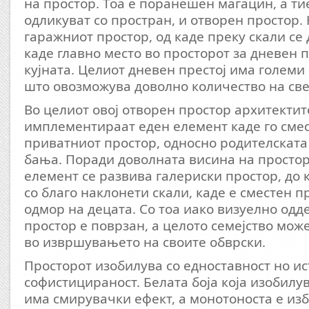
на простор. Тоа е поранешен магацин, а тие
одликуват со простран, и отворен простор.
гаражниот простор, од каде преку скали се д
каде главно место во просторот за дневен п
кујната. Целиот дневен престој има големи
што овозможува доволно количество на све
Во целиот овој отворен простор архитектит
имплементираат еден елемент каде го сме
приватниот простор, односно родителската
бања. Поради доволната висина на просторо
елемент се развива галериски простор, до к
со благо наклонети скали, каде е сместен п
одмор на децата. Со тоа иако визуелно одд
простор е поврзан, а целото семејство мож
во извршувањето на своите обврски.
Просторот изобилува со едноставност но и
софистицираност. Белата боја која изобилу
има смирувачки ефект, а монотоноста е изб