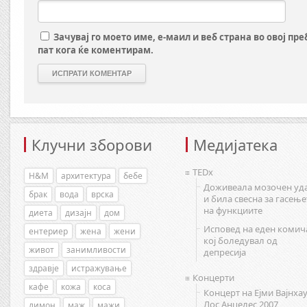
Зачувај го моето име, е-маил и веб страна во овој пр
пат кога ќе коментирам.
Клучни зборови
Медијатека
TEDx
H&M
архитектура
бебе
Доживеала мозочен уд
брак
вода
врска
и била свесна за гасење
на функциите
диета
дизајн
дом
Исповед на еден комич
ентериер
жена
жени
кој боледувал од
живот
занимливости
депресија
здравје
истражување
Концерти
кафе
кожа
коса
Концерт на Ејми Вајнхау
Лос Анџелес 2007
лимон
маж
мажи