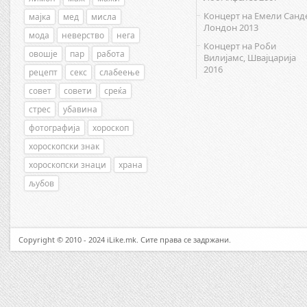
Концерт на Емели Санд
мајка
мед
мисла
Лондон 2013
мода
неверство
нега
Концерт на Роби
овошје
пар
работа
Вилијамс, Швајцарија
2016
рецепт
секс
слабеење
совет
совети
среќа
стрес
убавина
фотографија
хороскоп
хороскопски знак
хороскопски знаци
храна
љубов
Copyright © 2010 - 2024 iLike.mk. Сите права се задржани.