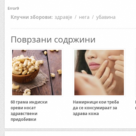
Error9
Клучни зборови:
здравје
/
нега
/
убавина
Поврзани содржини
60 грама индиски
Намирници кои треба
ореви носат
да се консумираат за
здравствени
здрава кожа
придобивки