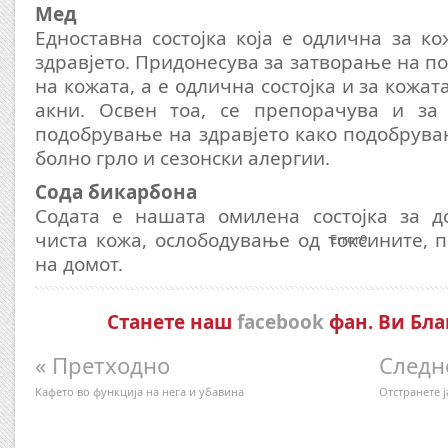
Мед
Едноставна состојка која е одлична за ко
здравјето. Придонесува за затворање на п
на кожата, а е одлична состојка и за кожата
акни. Освен тоа, се препорачува и за
подобрување на здравјето како подобрува
болно грло и сезонски алергии.
Сода бикарбона
Содата е нашата омилена состојка за д
чиста кожа, ослободување од токсините, 
Error9
на домот.
Станете наш
facebook
фан. Ви Бла
« Претходно
Следн
Кафето во функција на нега и убавина
Отстранете 