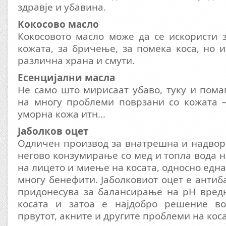
здравје и убавина.
Кокосово масло
Кокосовото масло може да се искористи 
кожата, за бричење, за помека коса, но и
различна храна и смути.
Есенцијални масла
Не само што мирисаат убаво, туку и пом
на многу проблеми поврзани со кожата –
уморна кожа итн…
Јаболков оцет
Одличен производ за внатрешна и надвор
негово конзумирање со мед и топла вода н
на лицето и миење на косата, односно една 
многу бенефити. Јаболковиот оцет е антиб
придонесува за балансирање на pH вредн
косата и затоа е најдобро решение во
првутот, акните и другите проблеми на коса