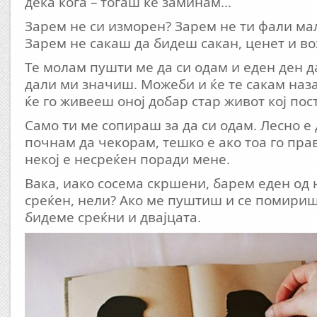
дека кога – тогаш ќе заминам…
Зарем не си изморен? Зарем не ти фали ма
Зарем не сакаш да бидеш сакан, ценет и в
Те молам пушти ме да си одам и еден ден д
дали ми значиш. Можеби и ќе те сакам наза
ќе го живееш оној добар стар живот кој пос
Само ти ме сопираш за да си одам. Лесно е 
почнам да чекорам, тешко е ако тоа го пра
некој е несреќен поради мене.
Вака, иако сосема скршени, барем еден од 
среќен, нели? Ако ме пуштиш и се помириш 
бидеме среќни и двајцата.