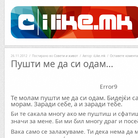
26.11.2012
/
Постирано во
Совети и живот
/
Автор:
iLike.mk
/
Оставете комент
Пушти ме да си одам…
Error9
Те молам пушти ме да си одам. Бидејќи с
морам. Заради себе, а и заради тебе.
Би те сакала многу ако ме пуштиш и сфати
значи за мене. Би ми бил многу драг и посе
Вака само се залажуваме. Ти дека нема да м