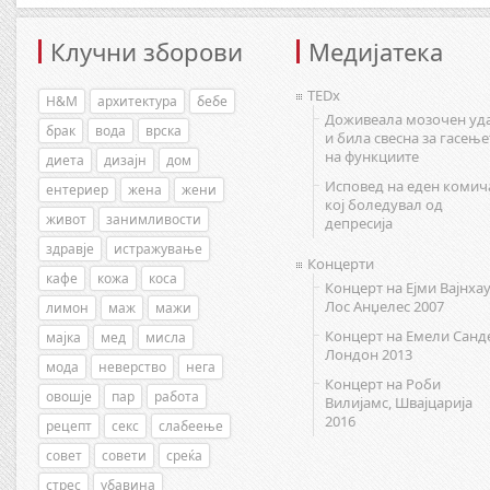
Клучни зборови
Медијатека
TEDx
H&M
архитектура
бебе
Доживеала мозочен уд
брак
вода
врска
и била свесна за гасење
на функциите
диета
дизајн
дом
Исповед на еден комич
ентериер
жена
жени
кој боледувал од
живот
занимливости
депресија
здравје
истражување
Концерти
кафе
кожа
коса
Концерт на Ејми Вајнхау
Лос Анџелес 2007
лимон
маж
мажи
Концерт на Емели Санд
мајка
мед
мисла
Лондон 2013
мода
неверство
нега
Концерт на Роби
овошје
пар
работа
Вилијамс, Швајцарија
2016
рецепт
секс
слабеење
совет
совети
среќа
стрес
убавина