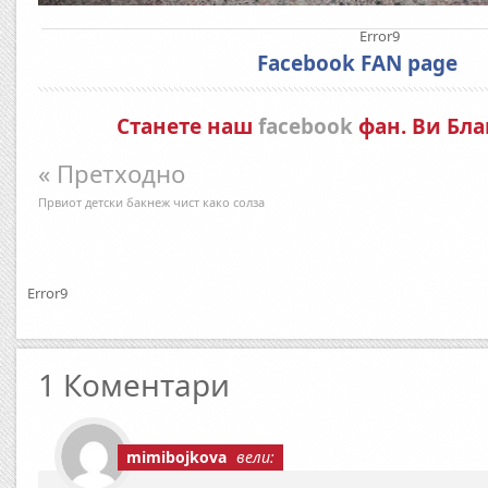
Error9
Facebook FAN page
Станете наш
facebook
фан. Ви Бла
« Претходно
Првиот детски бакнеж чист како солза
Error9
1 Коментари
mimibojkova
вели: