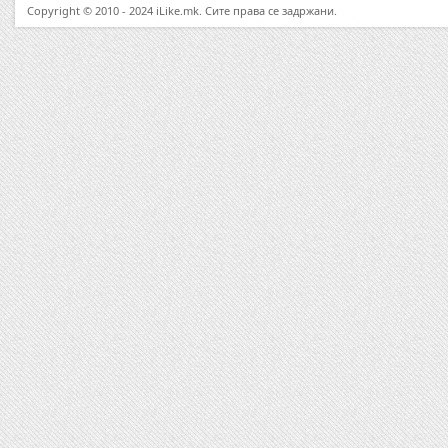
Copyright © 2010 - 2024 iLike.mk. Сите права се задржани.