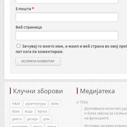
Е-пошта
*
Веб страница
Зачувај го моето име, е-маил и веб страна во овој пр
пат кога ќе коментирам.
Клучни зборови
Медијатека
TEDx
H&M
архитектура
бебе
Доживеала мозочен уд
брак
вода
врска
и била свесна за гасење
на функциите
диета
дизајн
дом
Исповед на еден комич
ентериер
жена
жени