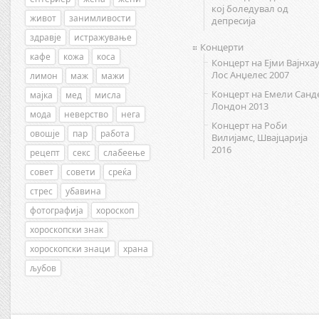
кој боледувал од
живот
занимливости
депресија
здравје
истражување
Концерти
кафе
кожа
коса
Концерт на Ејми Вајнхау
Лос Анџелес 2007
лимон
маж
мажи
Концерт на Емели Санд
мајка
мед
мисла
Лондон 2013
мода
неверство
нега
Концерт на Роби
овошје
пар
работа
Вилијамс, Швајцарија
2016
рецепт
секс
слабеење
совет
совети
среќа
стрес
убавина
фотографија
хороскоп
хороскопски знак
хороскопски знаци
храна
љубов