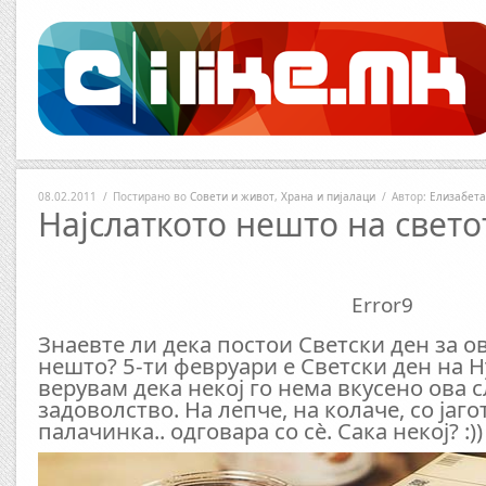
08.02.2011
/
Постирано во
Совети и живот
,
Храна и пијалаци
/
Автор:
Елизабета
Најслаткото нешто на свето
Error9
Знаевте ли дека постои Светски ден за о
нешто? 5-ти февруари е Светски ден на Н
верувам дека некој го нема вкусено ова 
задоволство. На лепче, на колаче, со јагот
палачинка.. одговара со сѐ. Сака некој? :))