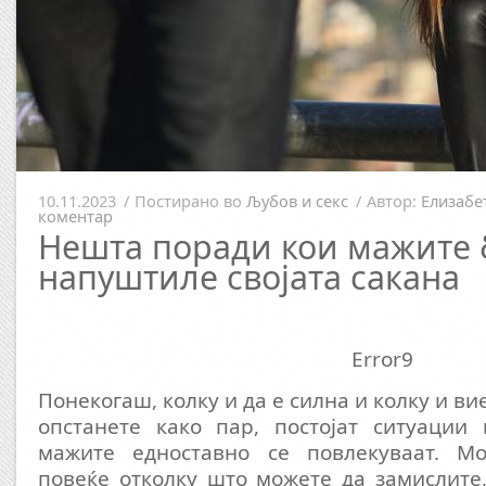
10.11.2023
/
Постирано во
Љубов и секс
/
Автор:
Елизабе
коментар
Нешта поради кои мажите б
напуштиле својата сакана
Error9
Понекогаш, колку и да е силна и колку и ви
опстанете како пар, постојат ситуации 
мажите едноставно се повлекуваат. М
повеќе отколку што можете да замислите