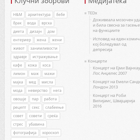
Клучни зборови
Медијатека
TEDx
H&M
архитектура
бебе
Доживеала мозочен уд
брак
вода
врска
и била свесна за гасење
на функциите
диета
дизајн
дом
Исповед на еден комич
ентериер
жена
жени
кој боледувал од
живот
занимливости
депресија
здравје
истражување
Концерти
кафе
кожа
коса
Концерт на Ејми Вајнхау
Лос Анџелес 2007
лимон
маж
мажи
Концерт на Емели Санд
мајка
мед
мисла
Лондон 2013
мода
неверство
нега
Концерт на Роби
овошје
пар
работа
Вилијамс, Швајцарија
2016
рецепт
секс
слабеење
совет
совети
среќа
стрес
убавина
фотографија
хороскоп