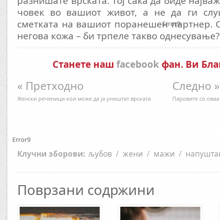
разнишате врската. Тој сака да биде најва
човек во вашиот живот, а не да ги сл
сметката на вашиот поранешен партнер. С
Error9
негова кожа – би трпеле такво однесување?
Станете наш
facebook
фан. Ви Бла
« Претходно
Следно »
Женски реченици кои може да ја уништат врската
Паровите со оваа
Error9
Клучни зборови:
љубов
/
жени
/
мажи
/
напушта
Поврзани содржини