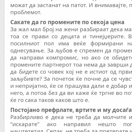
можат да застанат на патот. И внимавајте, 
проблемот.
Сакате да го промените по секоја цена
За жал мал број на жени разбираат дека ма
тоа се прави со децата и тинејџерите. 
посилниот пол има веќе формирани н
однесување. За љубов е спремен да проме
да направи компромис, но ако се обидет
промените партнерот тоа нема да заврши д
да бидете со човек кој не е истиот од прв
заљубивте? За почеток ќе почне да се чув
и непријатно, ќе се прашува дали е добар и
него, а потоа без да ви каже ќе тргне во по
ќе го сака таков каков што е.
Постојано префрлате, вртите и му досаѓа
Разбирливо е дека не треба да молчите и
“искарате” ако направил нешто п
наштететил. Сепак, не треба да претерате и