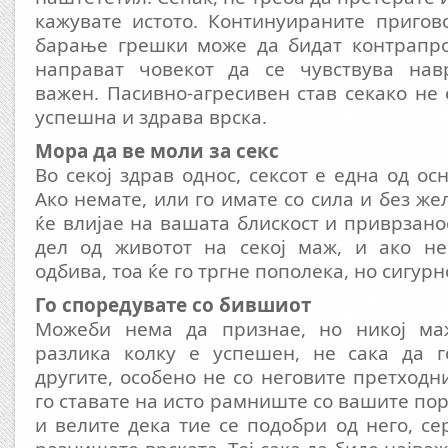
кажувате истото. Континуираните пригов
барање грешки може да бидат контрапро
направат човекот да се чувствува нав
важен. Пасивно-агресивен став секако не 
успешна и здрава врска.
Мора да ве моли за секс
Во секој здрав однос, сексот е една од ос
Ако немате, или го имате со сила и без же
ќе влијае на вашата блискост и приврзано
дел од животот на секој маж, и ако не
одбива, тоа ќе го тргне пополека, но сигурн
Го споредувате со бившиот
Можеби нема да признае, но никој маж
разлика колку е успешен, не сака да г
другите, особено не со неговите претходн
го ставате на исто рамниште со вашите п
и велите дека тие се подобри од него, се