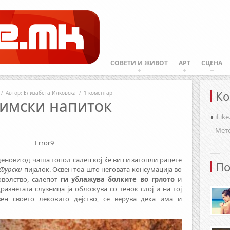
СОВЕТИ И ЖИВОТ
АРТ
СЦЕНА
Ко
/
Автор:
Елизабета Илковска
/
1 коментар
зимски напиток
iLik
Мет
Error9
енови од чаша топол салеп кој ќе ви ги затопли рацете
По
турски
пијалок. Освен тоа што неговата консумација во
оволство, салепот
ги ублажува болките во грлото
и
разнетата слузница ја обложува со тенок слој и на тој
ен своето лековито дејство, се верува дека има и