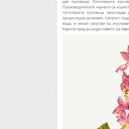
две луковици. Поголемата луков
Производителите најчесто ја корист
поголемата луковица започнува 
продолжува да живее. Салепот со
вода, и имаат својство на згуснув
Европа пред да дојде кафето од Афр