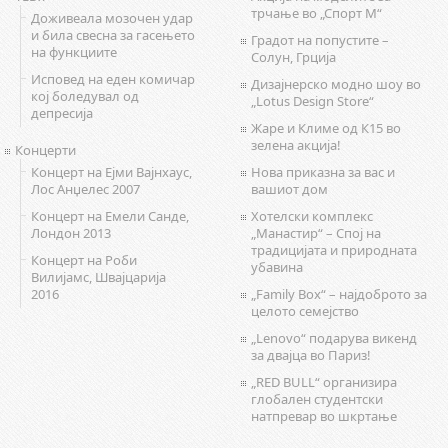
трчање во „Спорт М“
Доживеала мозочен удар
и била свесна за гасењето
Градот на попустите –
на функциите
Солун, Грција
Исповед на еден комичар
Дизајнерско модно шоу во
кој боледувал од
„Lotus Design Store“
депресија
Жаре и Климе од К15 во
зелена акција!
Концерти
Концерт на Ејми Вајнхаус,
Нова приказна за вас и
Лос Анџелес 2007
вашиот дом
Концерт на Емели Санде,
Хотелски комплекс
Лондон 2013
„Манастир“ – Спој на
традицијата и природната
Концерт на Роби
убавина
Вилијамс, Швајцарија
2016
„Family Box“ – најдоброто за
целото семејство
„Lenovo“ подарува викенд
за двајца во Париз!
„RED BULL“ организира
глобален студентски
натпревар во шкртање