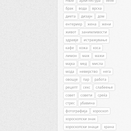
H&M
архитектура
бебе
брак
вода
врска
диета
дизајн
дом
ентериер
жена
жени
живот
занимливости
здравје
истражување
кафе
кожа
коса
лимон
маж
мажи
мајка
мед
мисла
мода
неверство
нега
овошје
пар
работа
рецепт
секс
слабеење
совет
совети
среќа
стрес
убавина
фотографија
хороскоп
хороскопски знак
хороскопски знаци
храна