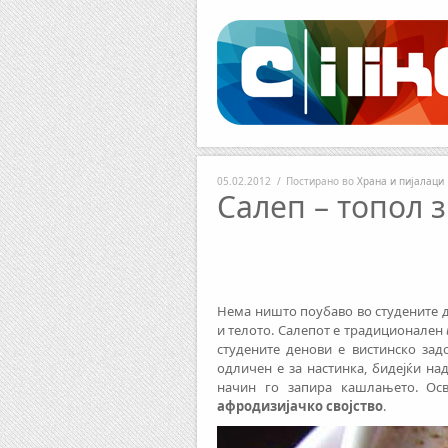
Facebook
RSS
05.02.2012
/
Постирано во
Храна и пијалаци
Салеп – топол 
Нема ништо поубаво во студените д
и телото. Салепот е традиционален
студените денови е вистинско зад
одличен е за настинка, бидејќи над
начин го запира кашлањето. Осв
афродизијачко својство
.