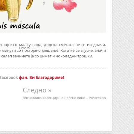
шајте со малку вода, додека смесата не се изедначи.
Error9
 минути со постојано мешање. Кога ќе се згусне, значи
т салеп зачинете ја со цимет и чоколадни трошки.
facebook
фан. Ви Благодариме!
Следно »
Впечатлива колекција на црвено вино – Possession