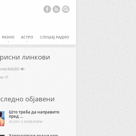
РАЗНО
АСТРО
СЛУШАЈ РАДИО
рисни линкови
e.mk/RADIO 🔊
ео ⛅
следно објавени
Што треба да направите
пред …
30 ЈУН / 0 КОМЕНТАРИ
Хороскопски знаци кои