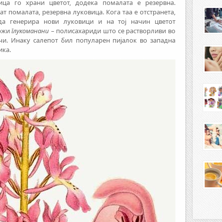
ица го храни цветот, додека помалата е резервна.
ат помалата, резервна луковица. Кога таа е отстранета,
да генерира нови луковици и на тој начин цветот
држи
глукоманани
– полисахариди што се растворливи во
ачи. Инаку салепот бил популарен пијалок во западна
ика.