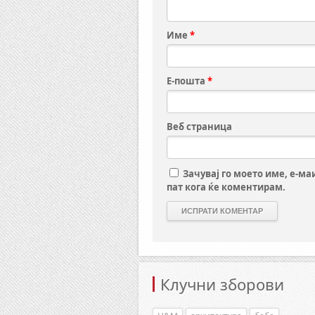
Име
*
Е-пошта
*
Веб страница
Зачувај го моето име, е-ма
пат кога ќе коментирам.
Клучни зборови