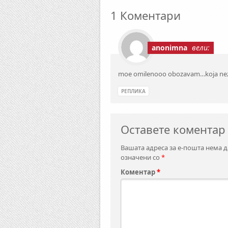
1 Коментари
anonimna
вели:
moe omilenooo obozavam…koja nez
РЕПЛИКА
Оставете коментар
Вашата адреса за е-пошта нема д
означени со
*
Коментар
*