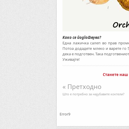
Како се подготвува?
Една лажичка салеп во прав проме
Потоа додадете млеко и варете го 5
дека е подготвен. Така подготвенио
Уживајте!
Станете наш
« Претходно
Што е потребно за најубавите коктели?
Error9