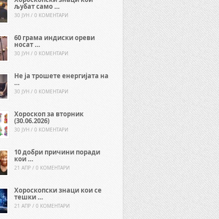
љубат само …
30 ЈУН / 0 КОМЕНТАРИ
60 грама индиски ореви
носат …
30 ЈУН / 0 КОМЕНТАРИ
Не ја трошете енергијата на
…
30 ЈУН / 0 КОМЕНТАРИ
Хороскоп за вторник
(30.06.2026)
30 ЈУН / 0 КОМЕНТАРИ
10 добри причини поради
кои …
21 АПР / 0 КОМЕНТАРИ
Хороскопски знаци кои се
тешки …
21 АПР / 0 КОМЕНТАРИ