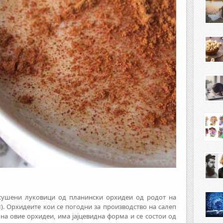
сушени луковици од планински орхидеи од родот на
s
). Орхидеите кои се погодни за производство на салеп
 на овие орхидеи, има јајцевидна форма и се состои од