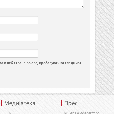
ил и веб страна во овој пребарувач за следниот
Медијатека
Прес
TEDx
Акција на моделите за