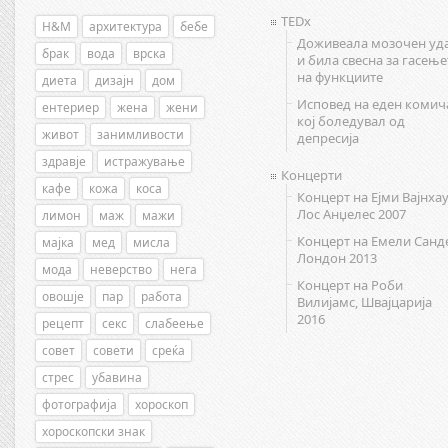
TEDx
H&M
архитектура
бебе
Доживеала мозочен уд
брак
вода
врска
и била свесна за гасење
на функциите
диета
дизајн
дом
Исповед на еден комич
ентериер
жена
жени
кој боледувал од
живот
занимливости
депресија
здравје
истражување
Концерти
кафе
кожа
коса
Концерт на Ејми Вајнхау
Лос Анџелес 2007
лимон
маж
мажи
Концерт на Емели Санд
мајка
мед
мисла
Лондон 2013
мода
неверство
нега
Концерт на Роби
овошје
пар
работа
Вилијамс, Швајцарија
2016
рецепт
секс
слабеење
совет
совети
среќа
стрес
убавина
фотографија
хороскоп
хороскопски знак