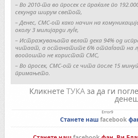
– Во 2010-та во просек се праќале по 192.00
секунда ширум светот,
– Денес, СМС-от како начин на комуникаци
околу 3 милијарди луѓе,
– Истражувањата велат дека 94% од испр
читаат, а останатите 6% отпаѓаат на лу
воопошто не користат СМС,
– Во просек, СМС-от се чита после 15 мину
примањето.
Кликнете
ТУКА
за да ги погл
денеш
Error9
Станете наш
facebook
фа
Станете наш
facebook
фан. Ви Бла