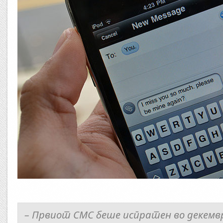
– Првиот СМС беше испратен во декемв