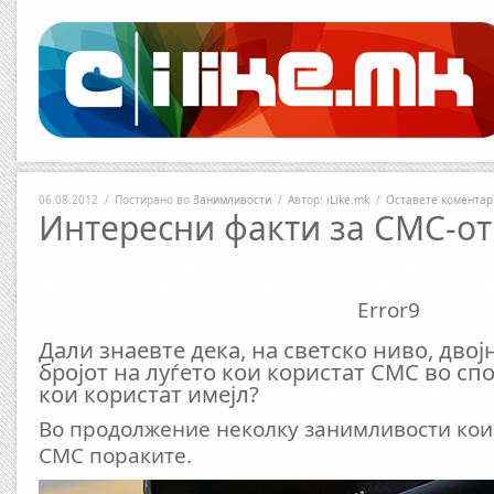
06.08.2012
/
Постирано во
Занимливости
/
Автор:
iLike.mk
/
Оставете коментар
Интересни факти за СМС-от
Error9
Дали знаевте дека, на светско ниво, двој
бројот на луѓето кои користат СМС во сп
кои користат имејл?
Во продолжение неколку занимливости кои 
СМС пораките.