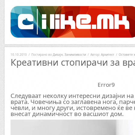
10.10.2010
/
Постирано во
Дизајн
,
Занимливости
/
Автор:
Архитект
/
Оставете 
Креативни стопирачи за вр
Error9
Следуваат неколку интересни дизајни на
врата. Човечиња со заглавена нога, парч
чевли, и многу други, истовремено ќе ве 
внесат динамичност во васшиот дом.