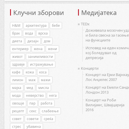
Клучни зборови
Медијатека
TEDx
H&M
архитектура
бебе
Доживеала мозочен уд
брак
вода
врска
и била свесна за гасење
на функциите
диета
дизајн
дом
Исповед на еден комич
ентериер
жена
жени
кој боледувал од
живот
занимливости
депресија
здравје
истражување
Концерти
кафе
кожа
коса
Концерт на Ејми Вајнхау
Лос Анџелес 2007
лимон
маж
мажи
Концерт на Емели Санд
мајка
мед
мисла
Лондон 2013
мода
неверство
нега
Концерт на Роби
овошје
пар
работа
Вилијамс, Швајцарија
2016
рецепт
секс
слабеење
совет
совети
среќа
стрес
убавина