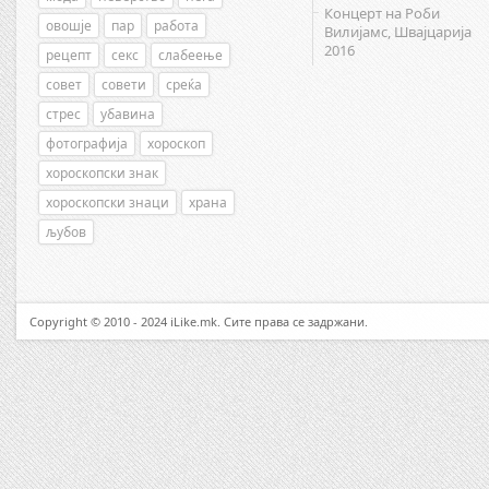
Концерт на Роби
овошје
пар
работа
Вилијамс, Швајцарија
2016
рецепт
секс
слабеење
совет
совети
среќа
стрес
убавина
фотографија
хороскоп
хороскопски знак
хороскопски знаци
храна
љубов
Copyright © 2010 - 2024 iLike.mk. Сите права се задржани.