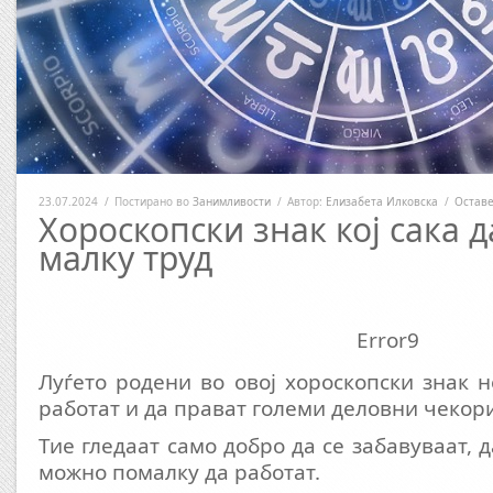
23.07.2024
/
Постирано во
Занимливости
/
Автор:
Елизабета Илковска
/
Оставе
Хороскопски знак кој сака д
малку труд
Error9
Луѓето родени во овој хороскопски знак н
работат и да прават големи деловни чекори
Тие гледаат само добро да се забавуваат, 
можно помалку да работат.