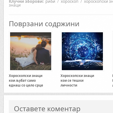
Клучни зборови:
риби
/
хороскоп
/
хороскопски з
знаци
Поврзани содржини
Хороскопски знаци
Хороскопски знаци
кои љубат само
кои се тешки
еднаш со цело срце
личности
Оставете коментар