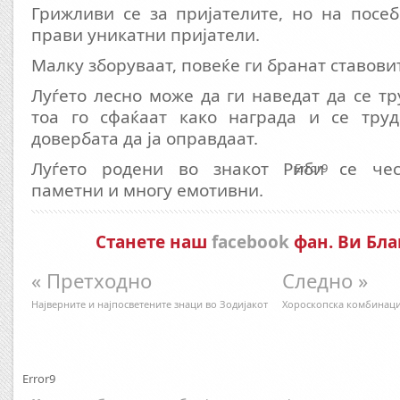
Грижливи се за пријателите, но на посе
прави уникатни пријатели.
Малку зборуваат, повеќе ги бранат ставовит
Луѓето лесно може да ги наведат да се тр
тоа го сфаќаат како награда и се труд
довербата да ја оправдаат.
Луѓето родени во знакот Риби се чес
Error9
паметни и многу емотивни.
Станете наш
facebook
фан. Ви Бла
« Претходно
Следно »
Најверните и најпосветените знаци во Зодијакот
Хороскопска комбинациј
Error9