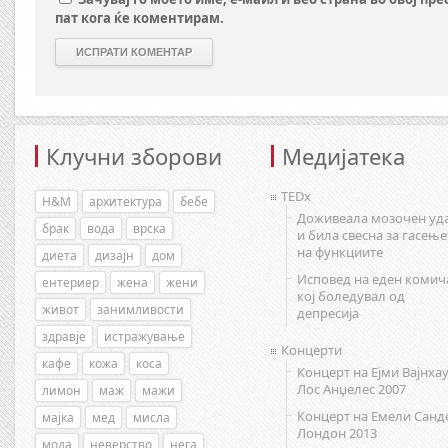
пат кога ќе коментирам.
Клучни зборови
Медијатека
TEDx
H&M
архитектура
бебе
Доживеала мозочен уд
брак
вода
врска
и била свесна за гасење
на функциите
диета
дизајн
дом
Исповед на еден комич
ентериер
жена
жени
кој боледувал од
живот
занимливости
депресија
здравје
истражување
Концерти
кафе
кожа
коса
Концерт на Ејми Вајнхау
Лос Анџелес 2007
лимон
маж
мажи
Концерт на Емели Санд
мајка
мед
мисла
Лондон 2013
мода
неверство
нега