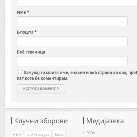
Име
*
Е-пошта
*
Веб страница
Зачувај го моето име, е-маил и веб страна во овој пр
пат кога ќе коментирам.
Клучни зборови
Медијатека
TEDx
H&M
архитектура
бебе