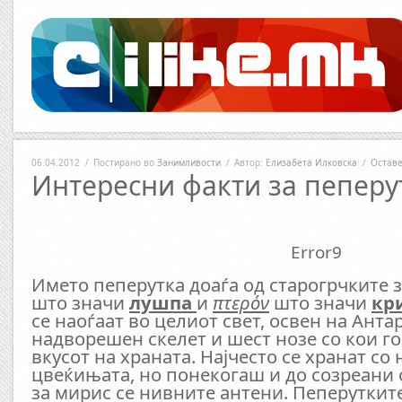
06.04.2012
/
Постирано во
Занимливости
/
Автор:
Елизабета Илковска
/
Оставе
Интересни факти за пеперу
Error9
Името пеперутка доаѓа од старогрчките
што значи
лушпа
и
πτερόν
што значи
кр
се наоѓаат во целиот свет, освен на Анта
надворешен скелет и шест нозе со кои г
вкусот на храната. Најчесто се хранат со 
цвеќињата, но понекогаш и до созреани
за мирис се нивните антени. Пеперуткит