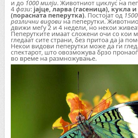
и до
1000 милји
. Животниот циклус на пе
4
фази
:
јајцe, ларва (гaсеница), кукла и
(порасната пеперутка)
. Постојат од
1500
различни видови
на пеперутки. Животниот
движи меѓу 2 и 4 недели, но некои живеа
Пеперутките имаат сложени очи со кои м
гледаат сите страни, без притоа да ја пом
Некои видови пеперутки може да ги глед
спектарот, што овозможува брзо пронао
во време на размножување.