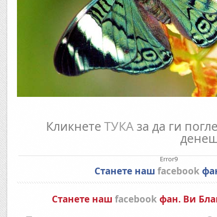
Кликнете
ТУКА
за да ги погл
денеш
Error9
Станете наш
facebook
фа
Станете наш
facebook
фан. Ви Бла