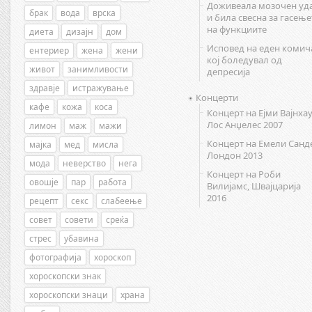
Доживеала мозочен уд
брак
вода
врска
и била свесна за гасење
на функциите
диета
дизајн
дом
Исповед на еден комич
ентериер
жена
жени
кој боледувал од
живот
занимливости
депресија
здравје
истражување
Концерти
кафе
кожа
коса
Концерт на Ејми Вајнхау
Лос Анџелес 2007
лимон
маж
мажи
Концерт на Емели Санд
мајка
мед
мисла
Лондон 2013
мода
неверство
нега
Концерт на Роби
овошје
пар
работа
Вилијамс, Швајцарија
2016
рецепт
секс
слабеење
совет
совети
среќа
стрес
убавина
фотографија
хороскоп
хороскопски знак
хороскопски знаци
храна