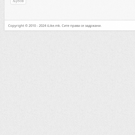
љубов
Copyright © 2010 - 2024 iLike.mk. Сите права се задржани.