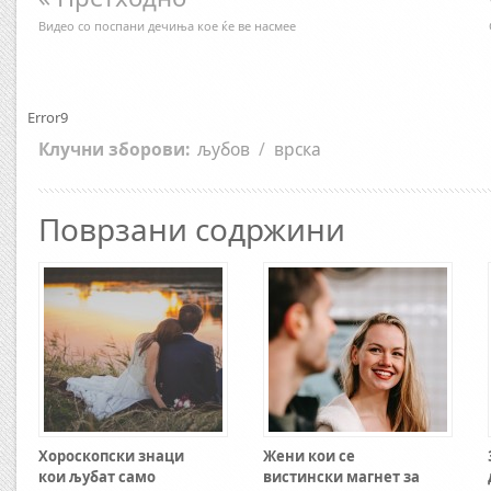
Видео со поспани дечиња кое ќе ве насмее
Error9
Клучни зборови:
љубов
/
врска
Поврзани содржини
Хороскопски знаци
Жени кои се
кои љубат само
вистински магнет за