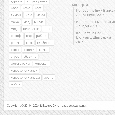
здравје
истражување
Концерти
кафе
кожа
коса
Концерт на Ејми Вајнхау
Лос Анџелес 2007
лимон
маж
мажи
Концерт на Емели Санд
мајка
мед
мисла
Лондон 2013
мода
неверство
нега
Концерт на Роби
овошје
пар
работа
Вилијамс, Швајцарија
2016
рецепт
секс
слабеење
совет
совети
среќа
стрес
убавина
фотографија
хороскоп
хороскопски знак
хороскопски знаци
храна
љубов
Copyright © 2010 - 2024 iLike.mk. Сите права се задржани.