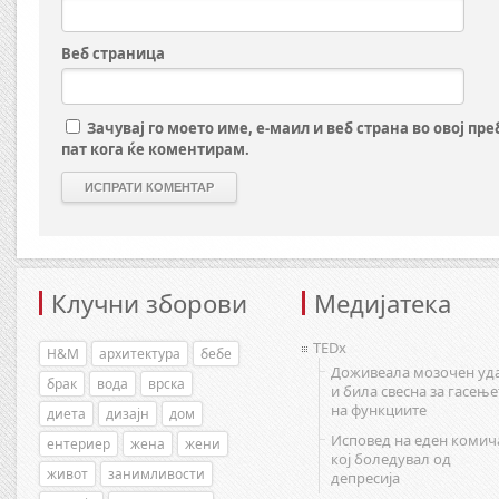
Веб страница
Зачувај го моето име, е-маил и веб страна во овој пр
пат кога ќе коментирам.
Клучни зборови
Медијатека
TEDx
H&M
архитектура
бебе
Доживеала мозочен уд
брак
вода
врска
и била свесна за гасење
на функциите
диета
дизајн
дом
Исповед на еден комич
ентериер
жена
жени
кој боледувал од
живот
занимливости
депресија