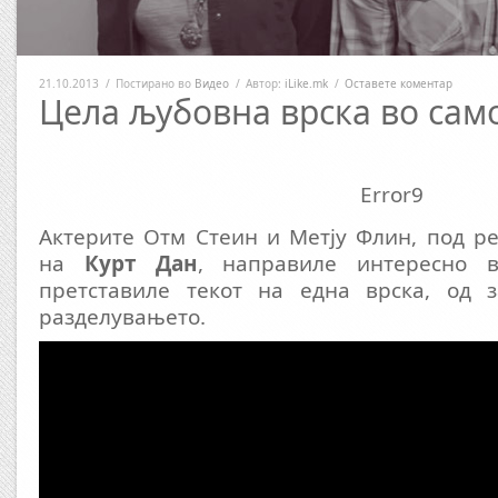
21.10.2013
/
Постирано во
Видео
/
Автор:
iLike.mk
/
Оставете коментар
Цела љубовна врска во сам
Error9
Актерите Отм Стеин и Метју Флин, под р
на
Курт Дан
, направиле интересно 
претставиле текот на една врска, од 
разделувањето.