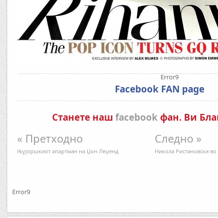
Error9
Facebook FAN page
Станете наш
facebook
фан. Ви Бла
« Претходно
Следно »
Њујоршкиот апартман на Џон Леџенд
Никола Ристановски во 
Error9