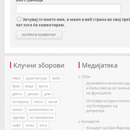
Веб страница
Зачувај го моето име, е-маил и веб страна во овој пр
пат кога ќе коментирам.
Клучни зборови
Медијатека
TEDx
H&M
архитектура
бебе
Доживеала мозочен уд
брак
вода
врска
и била свесна за гасење
на функциите
диета
дизајн
дом
Исповед на еден комич
ентериер
жена
жени
кој боледувал од
живот
занимливости
депресија
здравје
истражување
Концерти
кафе
кожа
коса
Концерт на Ејми Вајнхау