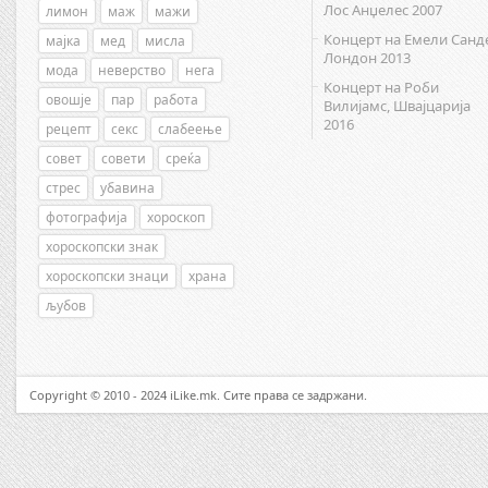
Лос Анџелес 2007
лимон
маж
мажи
Концерт на Емели Санд
мајка
мед
мисла
Лондон 2013
мода
неверство
нега
Концерт на Роби
овошје
пар
работа
Вилијамс, Швајцарија
2016
рецепт
секс
слабеење
совет
совети
среќа
стрес
убавина
фотографија
хороскоп
хороскопски знак
хороскопски знаци
храна
љубов
Copyright © 2010 - 2024 iLike.mk. Сите права се задржани.