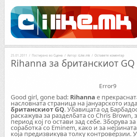
25.01.2011
/
Постирано во
Сцена
/
Автор:
iLike.mk
/
Оставете коментар
Rihanna за британскиот GQ
Error9
Good girl, gone bad:
Rihanna
е прекраснат
насловната страница на јануарското изд
британскиот GQ
. Убавицата од Барбадо
раскажува за разделбата со Chris Brown,
период кој го остави зад себе. Зборува з
соработка со Eminem, како и за нејзината
која предизвикува толку контроверзии. У