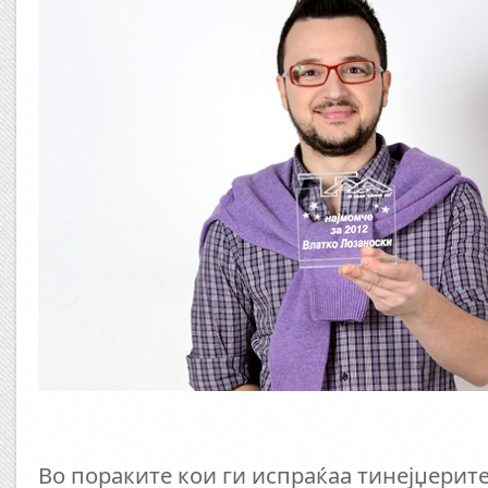
Во пораките кои ги испраќаа тинејџерите