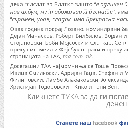
дека гласаат за Влатко зашто “
е одличен п
нов албум, му ги обожаваат песните
“, ам
“
скромен, убав, сладок, има прекрасна на
Оваа година покрај Лозано, номинирани бе
Дејан Манасков, Роберт Билбилов, Војдан и
Стојановски, Боби Мојсоски и Слаткар. Се 
преку смс, меил и Фејсбук пораки и преку а
страницата на ТАА,
taa.com.mk
.
Досегашни ТАА најмомчиња се Тоше Проеск
Ивица Смилкоски, Адријан Гаџа, Стефан и 
Филиповски, Ламбе Алабаковски, Александа
Христијан Тодоровски – Кико и Тони Зен.
Кликнете
ТУКА
за да ги погл
денеш
Станете наш
facebook
фа