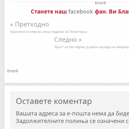
Error9
Станете наш
facebook
фан. Ви Бла
« Претходно
Каролина Гочева во секси издание за Пелистерка
Следно »
“Арго” на Бен Афлек ја доби награда на Амери
Error9
Оставете коментар
Вашата адреса за е-пошта нема да биде
Задолжителните полиња се означени 