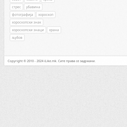
стрес
убавина
фотографија
хороскоп
хороскопски знак
хороскопски знаци
храна
љубов
Copyright © 2010 - 2024 iLike.mk. Сите права се задржани.