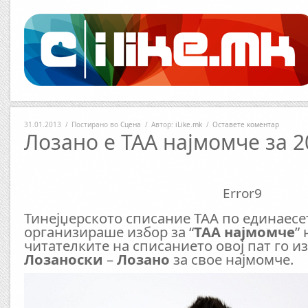
31.01.2013
/
Постирано во
Сцена
/
Автор:
iLike.mk
/
Оставете коментар
Лозано е ТАА најмомче за 2
Error9
Тинејџерското списание ТАА по единаесе
организираше избор за “
ТАА најмомче
”
читателките на списанието овој пат го и
Лозаноски
–
Лозано
за свое најмомче.