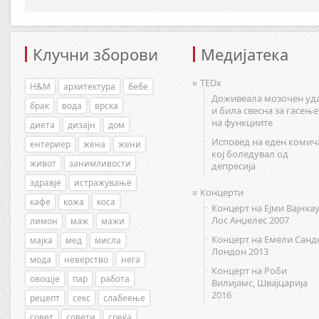
Клучни зборови
Медијатека
TEDx
H&M
архитектура
бебе
Доживеала мозочен уд
брак
вода
врска
и била свесна за гасење
на функциите
диета
дизајн
дом
Исповед на еден комич
ентериер
жена
жени
кој боледувал од
живот
занимливости
депресија
здравје
истражување
Концерти
кафе
кожа
коса
Концерт на Ејми Вајнхау
Лос Анџелес 2007
лимон
маж
мажи
Концерт на Емели Санд
мајка
мед
мисла
Лондон 2013
мода
неверство
нега
Концерт на Роби
овошје
пар
работа
Вилијамс, Швајцарија
2016
рецепт
секс
слабеење
совет
совети
среќа