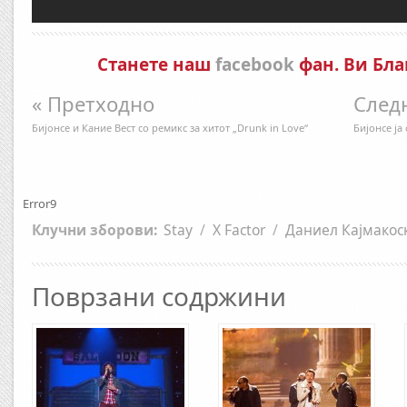
Станете наш
facebook
фан. Ви Бла
« Претходно
След
Бијонсе и Кание Вест со ремикс за хитот „Drunk in Love“
Бијонсе ја
Error9
Клучни зборови:
Stay
/
X Factor
/
Даниел Кајмакос
Поврзани содржини