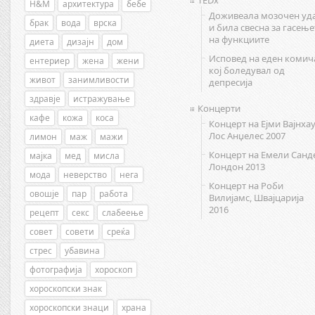
TEDx
H&M
архитектура
бебе
Доживеала мозочен уд
брак
вода
врска
и била свесна за гасење
на функциите
диета
дизајн
дом
Исповед на еден комич
ентериер
жена
жени
кој боледувал од
живот
занимливости
депресија
здравје
истражување
Концерти
кафе
кожа
коса
Концерт на Ејми Вајнхау
Лос Анџелес 2007
лимон
маж
мажи
Концерт на Емели Санд
мајка
мед
мисла
Лондон 2013
мода
неверство
нега
Концерт на Роби
овошје
пар
работа
Вилијамс, Швајцарија
2016
рецепт
секс
слабеење
совет
совети
среќа
стрес
убавина
фотографија
хороскоп
хороскопски знак
хороскопски знаци
храна