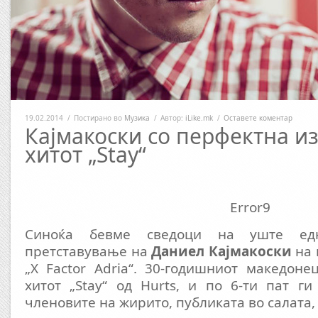
19.02.2014
/
Постирано во
Музика
/
Автор:
iLike.mk
/
Оставете коментар
Кајмакоски со перфектна и
хитот „Stay“
Error9
Синоќа бевме сведоци на уште едн
претставување на
Даниел Кајмакоски
на 
„X Factor Adria“. 30-годишниот македоне
хитот „Stay“ од Hurts, и по 6-ти пат г
членовите на жирито, публиката во салата, 