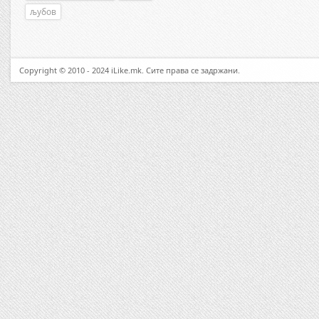
љубов
Copyright © 2010 - 2024 iLike.mk. Сите права се задржани.