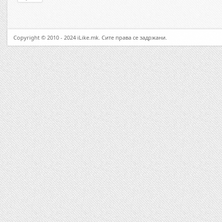
Copyright © 2010 - 2024 iLike.mk. Сите права се задржани.