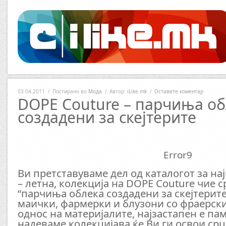
03.04.2011
/
Постирано во
Мода
/
Автор:
iLike.mk
/
Оставете коментар
DOPE Couture – парчиња об
создадени за скејтерите
Error9
Ви претставуваме дел од каталогот за на
– летна, колекција на DOPE Couture чие 
“парчиња облека создадени за скејтерите
маички, фармерки и блузони со фраерск
однос на материјалите, најзастапен е пам
надеваме колекцијава ќе Ви ги освои срц