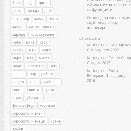
брак
вода
врска
и била свесна за гасење
на функциите
диета
дизајн
дом
Исповед на еден комич
ентериер
жена
жени
кој боледувал од
живот
занимливости
депресија
здравје
истражување
Концерти
кафе
кожа
коса
Концерт на Ејми Вајнхау
Лос Анџелес 2007
лимон
маж
мажи
Концерт на Емели Санд
мајка
мед
мисла
Лондон 2013
мода
неверство
нега
Концерт на Роби
овошје
пар
работа
Вилијамс, Швајцарија
2016
рецепт
секс
слабеење
совет
совети
среќа
стрес
убавина
фотографија
хороскоп
хороскопски знак
хороскопски знаци
храна
љубов