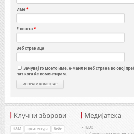
Име
*
Е-пошта
*
Веб страница
Зачувај го моето име, е-маил и веб страна во овој пр
пат кога ќе коментирам.
Клучни зборови
Медијатека
TEDx
H&M
архитектура
бебе
Доживеала мозочен уд