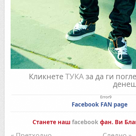
Кликнете
ТУКА
за да ги погл
денеш
Error9
Facebook FAN page
Станете наш
facebook
фан. Ви Бла
« Претходно
Следно »