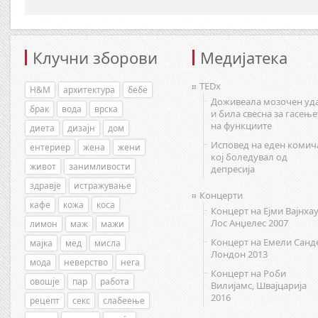
Клучни зборови
Медијатека
TEDx
H&M
архитектура
бебе
Доживеала мозочен уд
брак
вода
врска
и била свесна за гасење
на функциите
диета
дизајн
дом
Исповед на еден комич
ентериер
жена
жени
кој боледувал од
живот
занимливости
депресија
здравје
истражување
Концерти
кафе
кожа
коса
Концерт на Ејми Вајнхау
Лос Анџелес 2007
лимон
маж
мажи
Концерт на Емели Санд
мајка
мед
мисла
Лондон 2013
мода
неверство
нега
Концерт на Роби
овошје
пар
работа
Вилијамс, Швајцарија
2016
рецепт
секс
слабеење