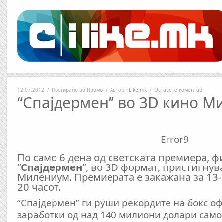
12.07.2012
/
Постирано во
Промо
/
Автор:
iLike.mk
/
Оставете коментар
“Спајдермен” во 3D кино М
Error9
По само 6 дена од светската премиера, 
“
Спајдермен
“, во 3D формат, пристигнув
Милениум. Премиерата е закажана за 13-т
20 часот.
“Спајдермен” ги руши рекордите на бокс о
заработки од над 140 милиони долари само