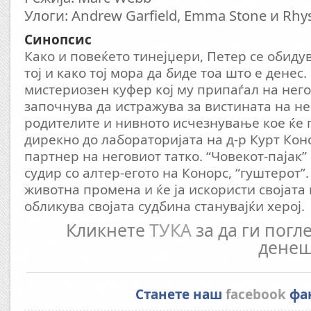
Улоги: Andrew Garfield, Emma Stone и Rhys
Синопсис
Како и повеќето тинејџери, Петер се обидув
тој и како тој мора да биде тоа што е денес
мистериозен куфер кој му припаѓал на негов
започнува да истражува за вистината на н
родителите и нивното исчезнување кое ќе 
дирекно до лабораторијата на д-р Курт Ко
партнер на неговиот татко. “Човекот-пајак”
судир со алтер-егото на Конорс, “гуштерот”
животна промена и ќе ја искористи својата м
обликува својата судбина станувајќи херој.
Кликнете
ТУКА
за да ги погл
денеш
Станете наш
facebook
фа