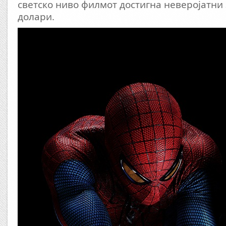
светско ниво филмот достигна неверојатни
долари.