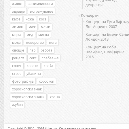
живот
занимливости
депресија
здравје
истражување
Концерти
кафе
кожа
коса
Концерт на Ејми Вајнхау
Лос Анџелес 2007
лимон
маж
мажи
Концерт на Емели Санд
мајка
мед
мисла
Лондон 2013
мода
неверство
нега
Концерт на Роби
овошје
пар
работа
Вилијамс, Швајцарија
2016
рецепт
секс
слабеење
совет
совети
среќа
стрес
убавина
фотографија
хороскоп
хороскопски знак
хороскопски знаци
храна
љубов
Copyright © 2010 - 2024 iLike.mk. Сите права се задржани.