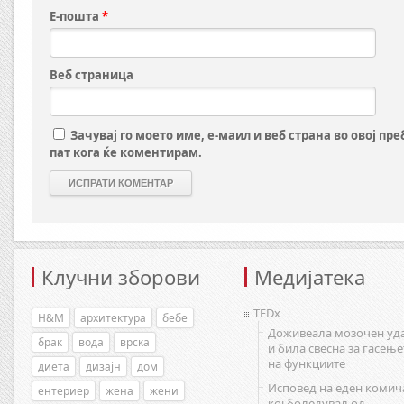
Е-пошта
*
Веб страница
Зачувај го моето име, е-маил и веб страна во овој пр
пат кога ќе коментирам.
Клучни зборови
Медијатека
TEDx
H&M
архитектура
бебе
Доживеала мозочен уд
брак
вода
врска
и била свесна за гасење
на функциите
диета
дизајн
дом
Исповед на еден комич
ентериер
жена
жени
кој боледувал од