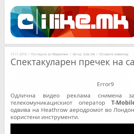
13.11.2010
/
Постирано во
Маркетинг
/
Автор:
iLike.mk
/
Оставете коментар
Спектакуларен пречек на с
Error9
Одлична видео реклама снимена з
телекомуникацискиот оператор
T-Мobil
одвива на Heathrow аеродромот во Лондон.
користени инструменти.