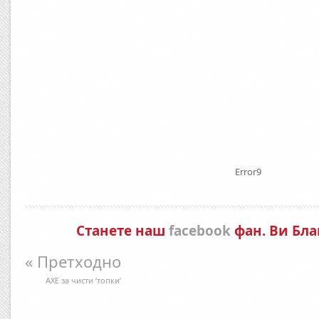
Error9
Станете наш
facebook
фан. Ви Бла
« Претходно
AXE за чисти ‘топки’