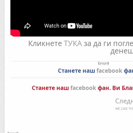
Кликнете
ТУКА
за да ги погл
денеш
Error9
Станете наш
facebook
фа
Станете наш
facebook
фан. Ви Бла
Следн
WE LIKE TH