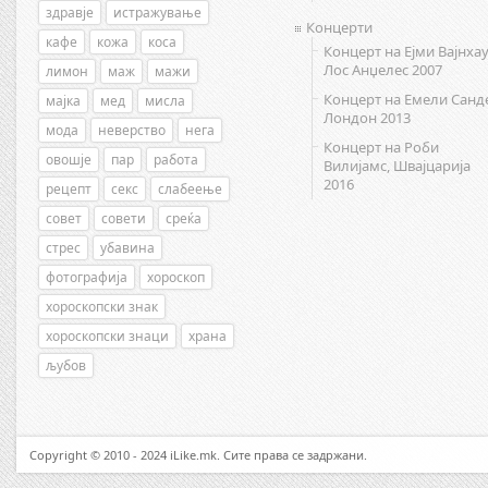
здравје
истражување
Концерти
кафе
кожа
коса
Концерт на Ејми Вајнхау
Лос Анџелес 2007
лимон
маж
мажи
Концерт на Емели Санд
мајка
мед
мисла
Лондон 2013
мода
неверство
нега
Концерт на Роби
овошје
пар
работа
Вилијамс, Швајцарија
2016
рецепт
секс
слабеење
совет
совети
среќа
стрес
убавина
фотографија
хороскоп
хороскопски знак
хороскопски знаци
храна
љубов
Copyright © 2010 - 2024 iLike.mk. Сите права се задржани.