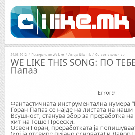
24.08.2012
/
Постирано во
We Like
/
Автор:
iLike.mk
/
Оставете коментар
WE LIKE THIS SONG: ПО ТЕБЕ
Папаз
Error9
Фантастичната инструментална нумера “
Горан Папаз се најде на листата на наши
Всушност, станува збор за преработка на
хит на Тоше Проески.
Освен Горан, преработката ја попишува
(кој ја отсвире пијано основата) и Давор 