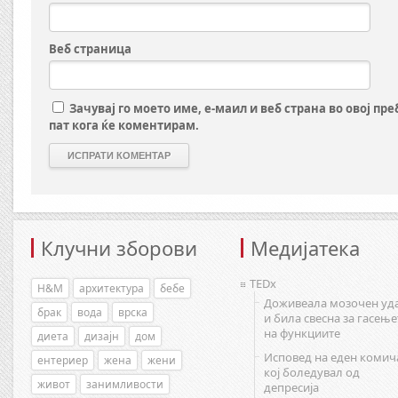
Веб страница
Зачувај го моето име, е-маил и веб страна во овој пр
пат кога ќе коментирам.
Клучни зборови
Медијатека
TEDx
H&M
архитектура
бебе
Доживеала мозочен уд
брак
вода
врска
и била свесна за гасење
на функциите
диета
дизајн
дом
Исповед на еден комич
ентериер
жена
жени
кој боледувал од
живот
занимливости
депресија