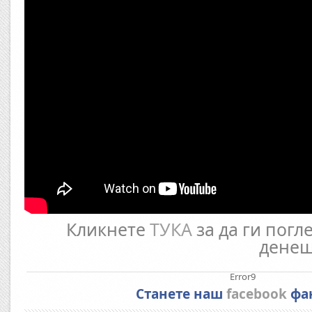
Кликнете
ТУКА
за да ги погл
денеш
Error9
Станете наш
facebook
фа