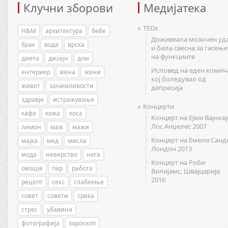
Клучни зборови
Медијатека
TEDx
H&M
архитектура
бебе
Доживеала мозочен уд
брак
вода
врска
и била свесна за гасење
на функциите
диета
дизајн
дом
Исповед на еден комич
ентериер
жена
жени
кој боледувал од
живот
занимливости
депресија
здравје
истражување
Концерти
кафе
кожа
коса
Концерт на Ејми Вајнхау
Лос Анџелес 2007
лимон
маж
мажи
Концерт на Емели Санд
мајка
мед
мисла
Лондон 2013
мода
неверство
нега
Концерт на Роби
овошје
пар
работа
Вилијамс, Швајцарија
2016
рецепт
секс
слабеење
совет
совети
среќа
стрес
убавина
фотографија
хороскоп