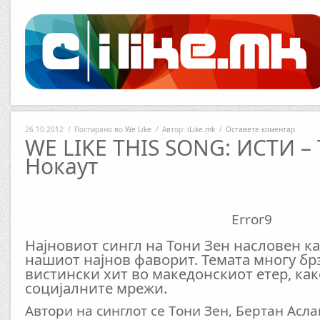
26.10.2012
/
Постирано во
We Like
/
Автор:
iLike.mk
/
Оставете коментар
WE LIKE THIS SONG: ИСТИ – Т
Нокаут
Error9
Најновиот сингл на Тони Зен насловен ка
нашиот најнов фаворит. Темата многу бр
вистински хит во македонскиот етер, как
социјалните мрежи.
Автори на синглот се Тони Зен, Бертан Асла