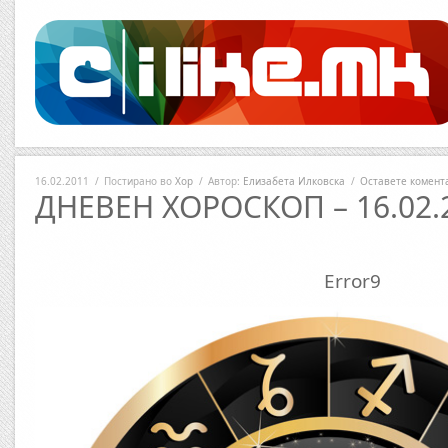
16.02.2011
/
Постирано во
Хор
/
Автор:
Елизабета Илковска
/
Оставете комент
ДНЕВЕН ХОРОСКОП – 16.02.2
Error9