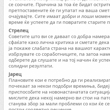
се соочите. Причина за тоа ќе бидат острит
претпоставените ќе ги упатат на ваша сметк
очајувајте. Сите имаат добри и лоши момен
време ќе успеете да ги повратите старите 
Стрелец
Советите што ви се даваат со добра намера,
сфаќате како лична критика и сметате дека 
ја покаже слабата страна на вашиот карак
избрзувате со соработниците, па затоа наме
одберете да слушате и на тој начин ќе успе
солидни резултати.
Јарец
Плановите кои е потребно да ги реализира
почекаат за некои подобри времиња, бидејќ
приспособите на новонастанатата ситуаци
мислите дека некој намерно ви стои на пато
станува збор за мали проблеми со кои ќе се
постои соодветно решение.