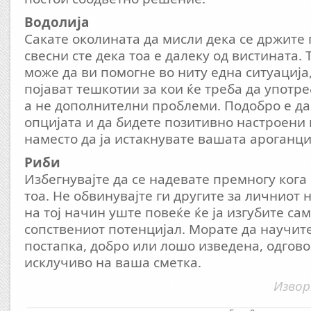
Водолија
Сакате околината да мисли дека се држите 
свесни сте дека тоа е далеку од вистината. 
може да ви помогне во ниту една ситуација,
појават тешкотии за кои ќе треба да употре
а не дополнителни проблеми. Подобро е да
опцијата и да бидете позитивно настроени 
наместо да ја истакнувате вашата ароганци
Риби
Избегнувајте да се надевате премногу кога
тоа. Не обвинувајте ги другите за личниот 
на тој начин уште повеќе ќе ја изгубите са
сопствениот потенцијал. Морате да научите
постапка, добро или лошо изведена, одгов
исклучиво на ваша сметка.
Извор