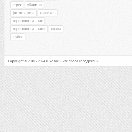
стрес
убавина
фотографија
хороскоп
хороскопски знак
хороскопски знаци
храна
љубов
Copyright © 2010 - 2024 iLike.mk. Сите права се задржани.