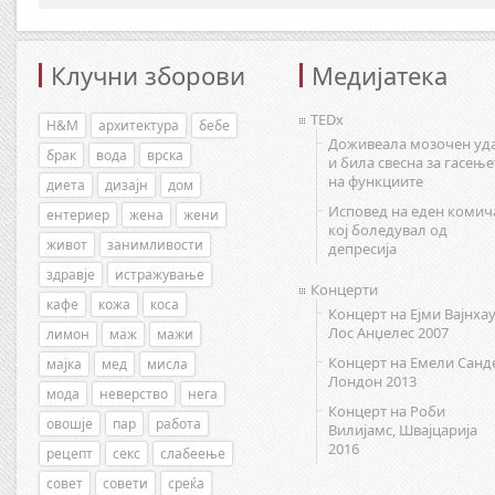
Клучни зборови
Медијатека
TEDx
H&M
архитектура
бебе
Доживеала мозочен уд
брак
вода
врска
и била свесна за гасење
на функциите
диета
дизајн
дом
Исповед на еден комич
ентериер
жена
жени
кој боледувал од
живот
занимливости
депресија
здравје
истражување
Концерти
кафе
кожа
коса
Концерт на Ејми Вајнхау
Лос Анџелес 2007
лимон
маж
мажи
Концерт на Емели Санд
мајка
мед
мисла
Лондон 2013
мода
неверство
нега
Концерт на Роби
овошје
пар
работа
Вилијамс, Швајцарија
2016
рецепт
секс
слабеење
совет
совети
среќа