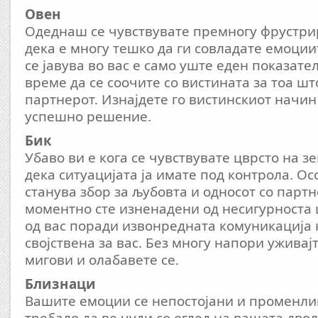
Овен
Одеднаш се чувствувате премногу фрустри
дека е многу тешко да ги совладате емоции
се јавува во вас е само уште еден показател
време да се соочите со вистината за тоа шт
партнерот. Изнајдете го вистинскиот начин 
успешно решение.
Бик
Убаво ви е кога се чувствувате цврсто на зе
дека ситуацијата ја имате под контрола. Ос
станува збор за љубовта и односот со партн
моментно сте изненадени од несигурноста
од вас поради извонредната комуникација к
својствена за вас. Без многу напори уживај
мигови и олабавете се.
Близнаци
Вашите емоции се непостојани и променлив