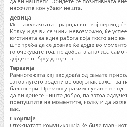
да ви наштети. Обидете се позитивната енер
насочите кон убави нешта.
Девица
Истражувачката природа во овој период ќе 
Колку и да ви се чини невозможно, ќе успее
вистината за една работа која постојано ве
што треба да се дознае ќе дојде во моменто
го очекувате тоа, но добрата анализа само 
дојдете побргу до целта.
Терезија
Рамнотежата кај вас доаѓа од самата природ
затоа луѓето родени во овој знак важат за 
балансери. Премногу размислување на од
да ви донесе ништо добро, па затоа одлучет
препуштите на моментите, колку и да изгле
вас.
Скорпија
Отежнатата комуникација ќе биде главниот 