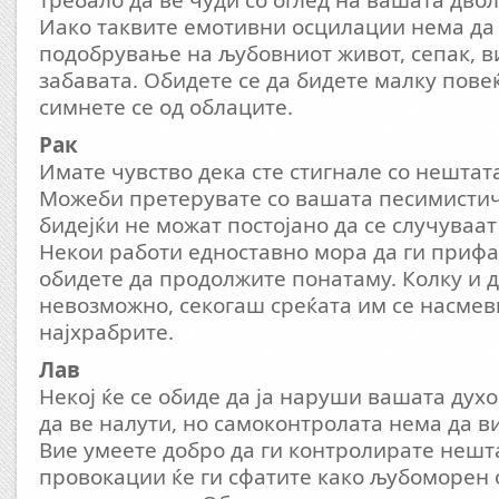
требало да ве чуди со оглед на вашата дво
Иако таквите емотивни осцилации нема да 
подобрување на љубовниот живот, сепак, в
забавата. Обидете се да бидете малку пове
симнете се од облаците.
Рак
Имате чувство дека сте стигнале со нештата
Можеби претерувате со вашата песимистич
бидејќи не можат постојано да се случуваа
Некои работи едноставно мора да ги прифат
обидете да продолжите понатаму. Колку и д
невозможно, секогаш среќата им се насмев
најхрабрите.
Лав
Некој ќе се обиде да ја наруши вашата дух
да ве налути, но самоконтролата нема да ви
Вие умеете добро да ги контролирате нешта
провокации ќе ги сфатите како љубоморен 