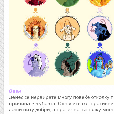
Овен
Денес се нервирате многу повеќе отколку п
причина е љубовта. Односите со спротивнио
лоши ниту добри, а просечноста толку мног