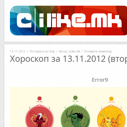
13.11.2012
/
Постирано во
Хор
/
Автор:
iLike.mk
/
Оставете коментар
Хороскоп за 13.11.2012 (вто
Error9