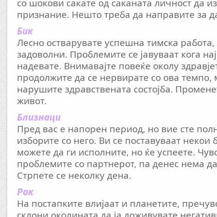
со шокови сакате од саканата личност да и
признание. Нешто треба да направите за да
Бик
Лесно остварувате успешна тимска работа, 
задоволни. Проблемите се јавуваат кога на
надевате. Внимавајте повеќе околу здравје
продолжите да се нервирате со ова темпо, м
нарушите здравствената состојба. Промене
живот.
Близнаци
Пред вас е напорен период, но вие сте полн
изборите со него. Ви се поставуваат некои
можете да ги исполните, но ќе успеете. Чув
проблемите со партнерот, па денес нема да
Стрпете се неколку дена.
Рак
На постапките влијаат и планетите, пречув
склони околината да ја доживувате негатив