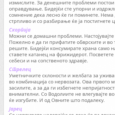
измислите. За денешните проблеми постои
оправдување. Бидејќи сте упорни и издржл
сомнение дека лесно ќе ги поминете. Нема 
стрпливо и со разбирање ќе ја постигнете ц
Скорпија
Можни се домашни проблеми. Настојувајте 
Пожелно е да ги прифатите обврските и во
решите. Бидејќи консумирате храна само н
ставете катанец на фрижидерот. Посветете 
себеси и на сопственото здравје.
Стрелец
Уметничките склоности и желбата за ужива
во комбинација со нервозата. Ова првото м
засилите, а за да ги избегнете непријатност
внимателни. Со Водолиите не влегувајте во
ќе изгубите. И од Овните што подалеку.
Јарец