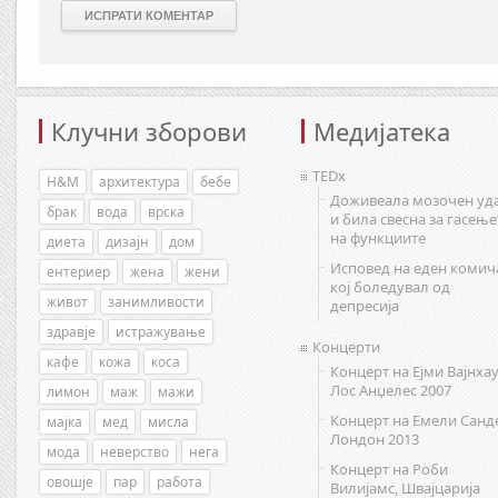
Клучни зборови
Медијатека
TEDx
H&M
архитектура
бебе
Доживеала мозочен уд
брак
вода
врска
и била свесна за гасење
на функциите
диета
дизајн
дом
Исповед на еден комич
ентериер
жена
жени
кој боледувал од
живот
занимливости
депресија
здравје
истражување
Концерти
кафе
кожа
коса
Концерт на Ејми Вајнхау
Лос Анџелес 2007
лимон
маж
мажи
Концерт на Емели Санд
мајка
мед
мисла
Лондон 2013
мода
неверство
нега
Концерт на Роби
овошје
пар
работа
Вилијамс, Швајцарија