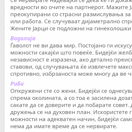
Се нервирате надевајќи се дека ќе ги дока
вредности во очите на партнерот. Мажите Ј
преокупирани со страсни размислувања за 
или работа. Се случуваат дијаметрално сп
Жените Јарци се подложни на гинеколошки
Водолија
Ѓаволот не ви дава мир. Постојано ги искус
можности сакајќи што повеќе. Бидејќи желб
независност е изразена, ако детално преис
ставови, од случувањата ќе извлечете макс
спротивно, избрзаноста може многу да ве ч
Риби
Опкружени сте со жени. Бидејќи се однесу
спрема околината, а со тоа е засилена доза
сакате да се доверите и да побарате совет
дружења се на духовен план. Искористете г
можности на адекватен начин, бидејќи само 
нема да имате време да се нервирате.