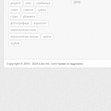
2016
рецепт
секс
слабеење
совет
совети
среќа
стрес
убавина
фотографија
хороскоп
хороскопски знак
хороскопски знаци
храна
љубов
Copyright © 2010 - 2024 iLike.mk. Сите права се задржани.