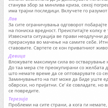
станува збор за минлива криза, секој погр
има трајни последици. Вклучете го разумо
Лав
За сите ограничувања одговорот побарајте 
на пониска вредност. Преиспитајте колку е 
Извесната ситуација ве прави неодлучни д
прераснува во мачење на самите себе. Итн
ставовите. Свртете се кон приватниот живо
Девица
Вложувате максимум сила во остварување н
До таа мера сте преокупирани со желбата д
што немате време да се оптоварувате со с
Заминувањето на пат може да биде уште ед
обврски, но пријатни. Се’ ќе совладате, но 
се повредите.
Терезија
Проблеми на сите страни, а кога ги немате,