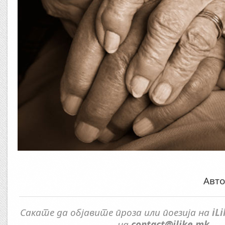
Авто
Сакате да објавите проза или поезија на
iL
на
contact@ilike.mk
.