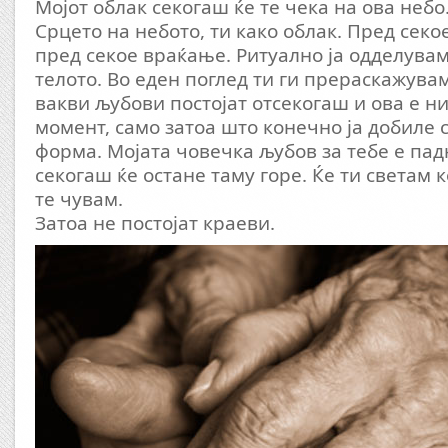
Мојот облак секогаш ќе те чека на ова небо.
Срцето на небото, ти како облак. Пред сек
пред секое враќање. Ритуално ја одделува
телото. Во еден поглед ти ги прераскажува
вакви љубови постојат отсекогаш и ова е н
момент, само затоа што конечно ја добиле 
форма. Мојата човечка љубов за тебе е пад
секогаш ќе остане таму горе. Ќе ти светам к
те чувам.
Затоа не постојат краеви.