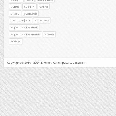
совет
совети
среќа
стрес
убавина
фотографија
хороскоп
хороскопски знак
хороскопски знаци
храна
љубов
Copyright © 2010 - 2024 iLike.mk. Сите права се задржани.