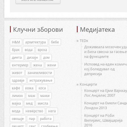
Клучни зборови
Медијатека
TEDx
H&M
архитектура
бебе
Доживеала мозочен уд
брак
вода
врска
и била свесна за гасење
на функциите
диета
дизајн
дом
Исповед на еден комич
ентериер
жена
жени
кој боледувал од
живот
занимливости
депресија
здравје
истражување
Концерти
кафе
кожа
коса
Концерт на Ејми Вајнхау
Лос Анџелес 2007
лимон
маж
мажи
Концерт на Емели Санд
мајка
мед
мисла
Лондон 2013
мода
неверство
нега
Концерт на Роби
овошје
пар
работа
Вилијамс, Швајцарија
2016
рецепт
секс
слабеење