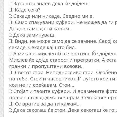
I: Зато што знаев дека ќе дојдеш.
II: Каде сега?
I: Секаде или никаде. Сеедно ми е.
II: Само спакувани куфери. Не можев да ги 
Дојдов само да ти кажам…
I: Дека заминуваш.
II: Види, не може само да се замине. Секој о
секаде. Секаде кај што бил.
I: А мислев, мислев ќе се вратиш. Ќе дојдеш
Мислев ќе дојде старост и прегратки. А ост
гранки и пропуштени возови.
II: Светот стои. Неподносливо стои. Особен
на тебе. Стои и часовникот. И луѓето кои ги
кои не ги среќавам. Стои…
I: Стојат и твоите куфери. И врамените фот
празен стол додека вечерам. Секоја вечер с
II: Се вратив за да ти кажам…
I: Дека секогаш ќе стои. Дека секогаш ќе го