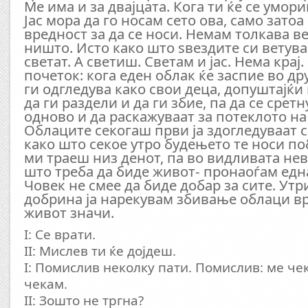
Ме има и за двајцата. Кога ти ќе се умори
Јас мора да го носам сето ова, само зато
вредност за да се носи. Немам толкава в
ништо. Исто како што ѕвездите си ветува
светат. А светиш. Светам и јас. Нема крај
почеток: кога еден облак ќе заспие во др
ги одгледува како свои деца, допуштајќи 
да ги раздели и да ги збие, па да се срет
одново и да раскажуваат за потеклото на
Облаците секогаш први ја здогледуваат с
како што секое утро будењето те носи по
ми траеш низ денот, па во видливата не
што треба да биде живот- пронаоѓам едн
Човек не смее да биде добар за сите. Утр
добрина ја нарекувам збивање облаци в
живот значи.
I: Се врати.
II: Мислев ти ќе дојдеш.
I: Помислив неколку пати. Помислив: ме чек
чекам.
II: Зошто не тргна?