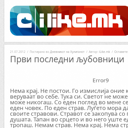
21.07.2012
/
Постирано во
Дневникот на Хулиганот
/
Автор:
iLike.mk
/
Оставете
Први последни љубовници
Error9
Нема крај. Не постои. Го измислија оние 
веруваат во себе. Тука си. Светот не мож
може никогаш. Со еден поглед во мене се
еден човек. По еден страв. Луѓето мора д
своите стравови. Стравот се закопува со 
душата. Тапан во срцето и во него уште е
тропаш. Немам страв. Нема крај. Нема ст