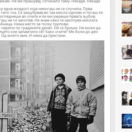
ажам. Не ме прашувај. Останало таму. Некаде. Некаде
ку една младост која никогаш не се случила. Прва
сето тоа. Се заљубував во таа мисла одново и тогаш ќе
погледнеше во очите и ќе ми умреше првата љубов.
ш не ги закопав. Не знам како се закопува мислата
обница. Нема место за толку трупови.
 черепи по градините денес. Не се брише. Не може да
цето кое запамтило сé? Како очите? Ме боли до ден
. Од моето име. И нема да престане.