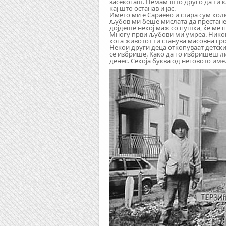
засекогаш. Немам што друго да ти к
кај што останав и јас.
Името ми е Сараево и стара сум кол
љубов ми беше мислата да престане 
дојдеше некој маж со пушка, ќе ме 
Многу први љубови ми умреа. Никога
кога животот ти станува масовна гр
Некои други деца откопуваат детски
се избрише. Како да го избришеш ли
денес. Секоја буква од неговото име