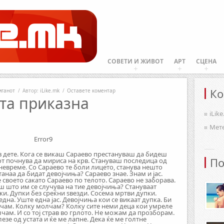
СОВЕТИ И ЖИВОТ
АРТ
СЦЕНА
Ко
иганот
/
Автор:
iLike.mk
/
Оставете коментар
та приказна
iLik
Мет
Error9
в дете. Кога се викаш Сараево престануваш да бидеш
По
хот почнува да мириса на крв. Стануваш последица од
невреме. Со Сараево те боли лицето, станува нешто
анаа да бидат девојчиња? Сараево знае. Знам и јас.
е своето сакато Сараево по телото. Сараево не заборава.
ш што им се случува на тие девојчиња? Стануваат
ки. Дупки без среќни ѕвезди. Сосема мртви дупки.
една. Уште една јас. Девојчиња кои се викаат дупка. Би
олчам. Колку молчам? Колку сите неми деца кои умреле
лчам. И со тој страв во грлото. Не можам да прозборам.
лезе од устата и ќе ме лапне. Дека ќе ме голтне