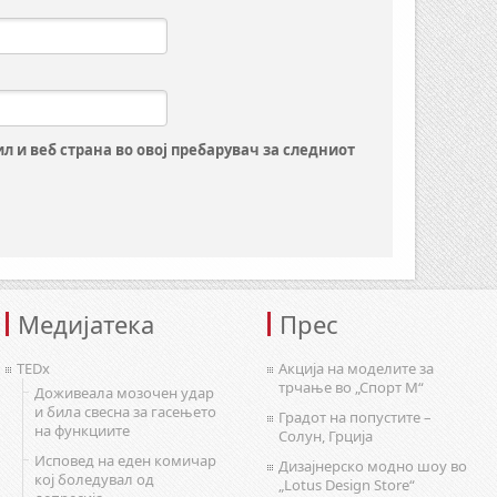
ил и веб страна во овој пребарувач за следниот
Медијатека
Прес
TEDx
Акција на моделите за
трчање во „Спорт М“
Доживеала мозочен удар
и била свесна за гасењето
Градот на попустите –
на функциите
Солун, Грција
Исповед на еден комичар
Дизајнерско модно шоу во
кој боледувал од
„Lotus Design Store“