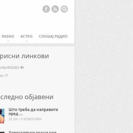
РАЗНО
АСТРО
СЛУШАЈ РАДИО
рисни линкови
e.mk/RADIO 🔊
ео ⛅
следно објавени
Што треба да направите
пред …
30 ЈУН / 0 КОМЕНТАРИ
Хороскопски знаци кои