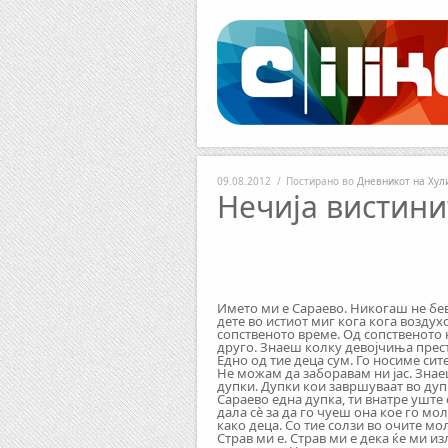
Facebook
RSS
09.08.2012
/
Постирано во
Дневникот на Хул
Нечија вистини
Името ми е Сараево. Никогаш не бе
дете во истиот миг кога кога возду
сопственото време. Од сопственото 
друго. Знаеш колку девојчиња прест
Едно од тие деца сум. Го носиме сит
Не можам да заборавам ни јас. Знае
дупки. Дупки кои завршуваат во дуп
Сараево една дупка, ти внатре уште 
дала сè за да го чуеш она кое го м
како деца. Со тие солзи во очите мо
Страв ми е. Страв ми е дека ќе ми из