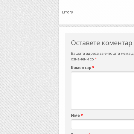
Error9
Оставете коментар
Вашата адреса за е-пошта нема д
означени со
*
Коментар
*
Име
*