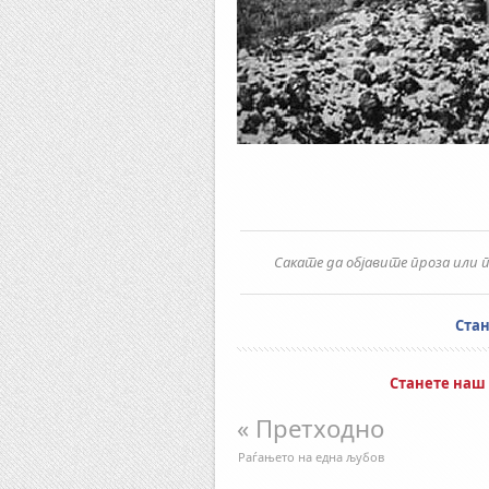
Сакате да објавите проза или п
Ста
Станете наш
« Претходно
Раѓањето на една љубов