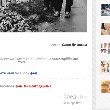
Автор:
Сашо Димоски
оезија на
iLike.mk
? Пишете ни на
contact@ilike.mk
.
Error9
нете наш
facebook
фан.
facebook
фан. Ви Благодариме!
Следно »
Како прв пат