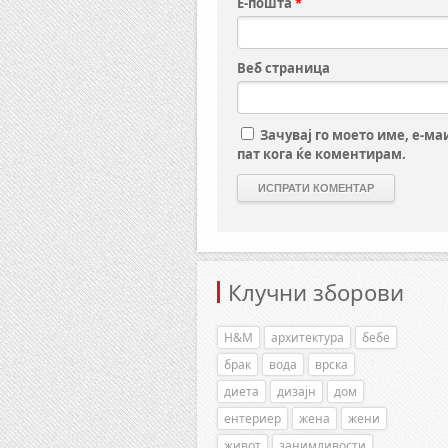
Е-пошта
*
Веб страница
Зачувај го моето име, е-ма
пат кога ќе коментирам.
Клучни зборови
H&M
архитектура
бебе
брак
вода
врска
диета
дизајн
дом
ентериер
жена
жени
живот
занимливости