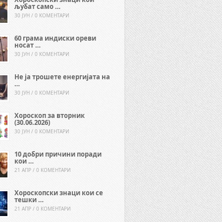
љубат само …
30 ЈУН / 0 КОМЕНТАРИ
60 грама индиски ореви
носат …
30 ЈУН / 0 КОМЕНТАРИ
Не ја трошете енергијата на
…
30 ЈУН / 0 КОМЕНТАРИ
Хороскоп за вторник
(30.06.2026)
30 ЈУН / 0 КОМЕНТАРИ
10 добри причини поради
кои …
21 АПР / 0 КОМЕНТАРИ
Хороскопски знаци кои се
тешки …
21 АПР / 0 КОМЕНТАРИ