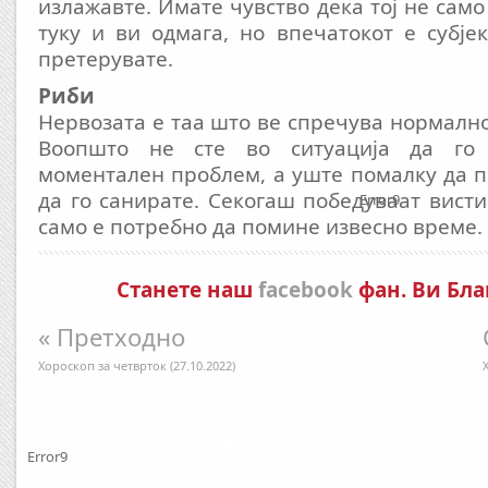
излажавте. Имате чувство дека тој не сам
туку и ви одмага, но впечатокот е субјек
претерувате.
Риби
Нервозата е таа што ве спречува нормално
Воопшто не сте во ситуација да го с
моментален проблем, а уште помалку да 
да го санирате. Секогаш победуваат висти
Error9
само е потребно да помине извесно време.
Станете наш
facebook
фан. Ви Бла
« Претходно
Хороскоп за четврток (27.10.2022)
Error9