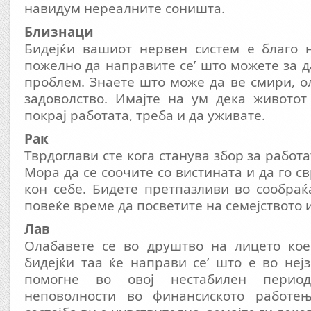
навидум нереалните соништа.
Близнаци
Бидејќи вашиот нервен систем е благо 
пожелно да направите се’ што можете за д
проблем. Знаете што може да ве смири, 
задоволство. Имајте на ум дека животот
покрај работата, треба и да уживате.
Рак
Тврдоглави сте кога станува збор за работат
Мора да се соочите со вистината и да го 
кон себе. Бидете претпазливи во сообраќа
повеќе време да посветите на семејството 
Лав
Олабавете се во друштво на лицето кое
бидејќи таа ќе направи се’ што е во неј
помогне во овој нестабилен период
неповолности во финансиското работењ