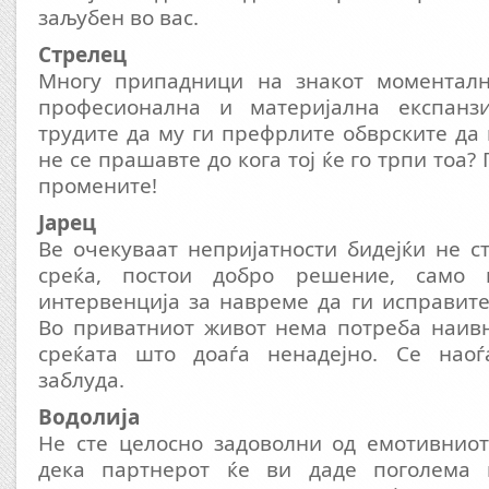
заљубен во вас.
Стрелец
Многу припадници на знакот моменталн
професионална и материјална експанзи
трудите да му ги префрлите обврските да 
не се прашавте до кога тој ќе го трпи тоа? 
промените!
Јарец
Ве очекуваат непријатности бидејќи не с
среќа, постои добро решение, само п
интервенција за навреме да ги исправите
Во приватниот живот нема потреба наивн
среќата што доаѓа ненадејно. Се наоѓ
заблуда.
Водолија
Не сте целосно задоволни од емотивниот
дека партнерот ќе ви даде поголема 