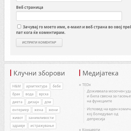
Веб страница
Зачувај го моето име, е-маил и веб страна во овој пр
пат кога ќе коментирам.
Клучни зборови
Медијатека
TEDx
H&M
архитектура
бебе
Доживеала мозочен уд
брак
вода
врска
и била свесна за гасење
на функциите
диета
дизајн
дом
Исповед на еден комич
ентериер
жена
жени
кој боледувал од
живот
занимливости
депресија
здравје
истражување
Концерти