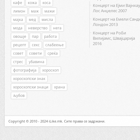
кафе
кожа
коса
Концерт на Ејми Вајнхау
Лос Анџелес 2007
лимон
маж
мажи
Концерт на Емели Санд
мајка
мед
мисла
Лондон 2013
мода
неверство
нега
Концерт на Роби
овошје
пар
работа
Вилијамс, Швајцарија
2016
рецепт
секс
слабеење
совет
совети
среќа
стрес
убавина
фотографија
хороскоп
хороскопски знак
хороскопски знаци
храна
љубов
Copyright © 2010 - 2024 iLike.mk. Сите права се задржани.