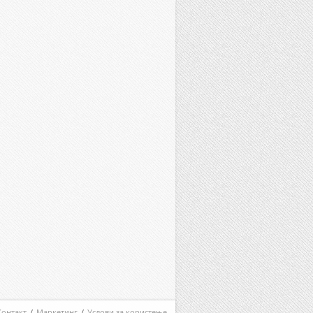
Контакт
/
Маркетинг
/
Услови за користење