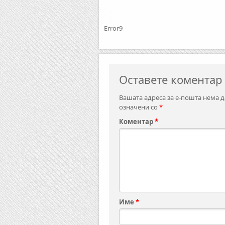
Error9
Оставете коментар
Вашата адреса за е-пошта нема д
означени со
*
Коментар
*
Име
*