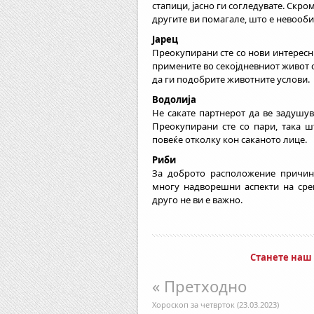
стапици, јасно ги согледувате. Скро
другите ви помагале, што е невооби
Јарец
Преокупирани сте со нови интересн
примените во секојдневниот живот 
да ги подобрите животните услови.
Водолија
Не сакате партнерот да ве задушув
Преокупирани сте со пари, така 
повеќе отколку кон саканото лице.
Риби
За доброто расположение причин
многу надворешни аспекти на сре
друго не ви е важно.
Станете наш
« Претходно
Хороскоп за четврток (23.03.2023)