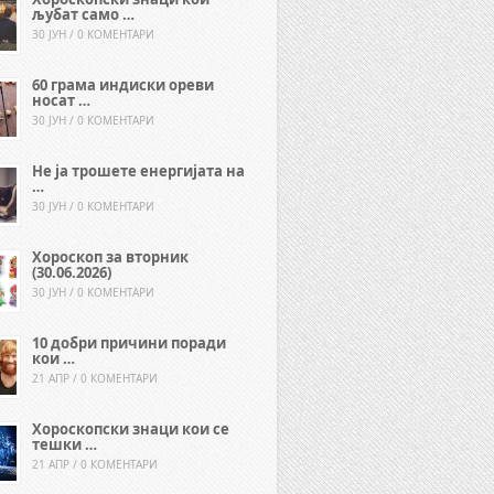
љубат само …
30 ЈУН / 0 КОМЕНТАРИ
60 грама индиски ореви
носат …
30 ЈУН / 0 КОМЕНТАРИ
Не ја трошете енергијата на
…
30 ЈУН / 0 КОМЕНТАРИ
Хороскоп за вторник
(30.06.2026)
30 ЈУН / 0 КОМЕНТАРИ
10 добри причини поради
кои …
21 АПР / 0 КОМЕНТАРИ
Хороскопски знаци кои се
тешки …
21 АПР / 0 КОМЕНТАРИ