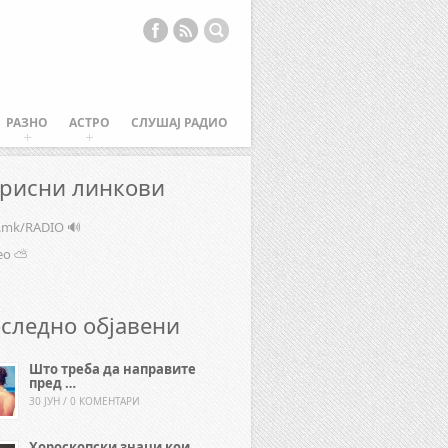
РАЗНО
АСТРО
СЛУШАЈ РАДИО
рисни линкови
e.mk/RADIO 🔊
ео ⛅
следно објавени
Што треба да направите
пред …
30 ЈУН / 0 КОМЕНТАРИ
Хороскопски знаци кои