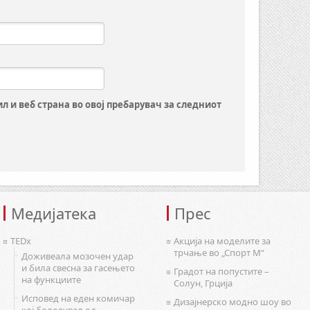
ил и веб страна во овој пребарувач за следниот
Медијатека
Прес
TEDx
Акција на моделите за
трчање во „Спорт М“
Доживеала мозочен удар
и била свесна за гасењето
Градот на попустите –
на функциите
Солун, Грција
Исповед на еден комичар
Дизајнерско модно шоу во