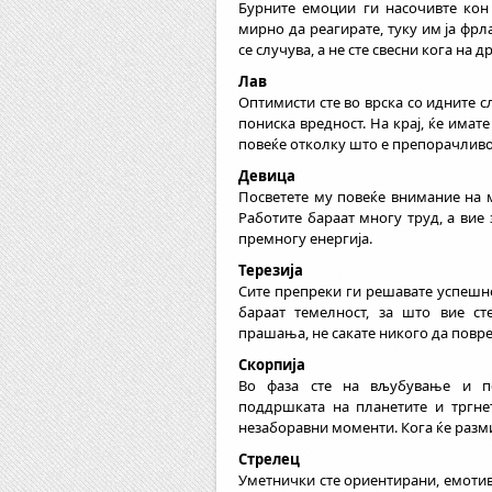
Бурните емоции ги насочивте кон
мирно да реагирате, туку им ја фрл
се случува, а не сте свесни кога на д
Лав
Оптимисти сте во врска со идните с
пониска вредност. На крај, ќе имате
повеќе отколку што е препорачливо
Девица
Посветете му повеќе внимание на м
Работите бараат многу труд, а вие
премногу енергија.
Терезија
Сите препреки ги решавате успешно
бараат темелност, за што вие ст
прашања, не сакате никого да повре
Скорпија
Во фаза сте на вљубување и по
поддршката на планетите и тргнет
незаборавни моменти. Кога ќе разм
Стрелец
Уметнички сте ориентирани, емотив