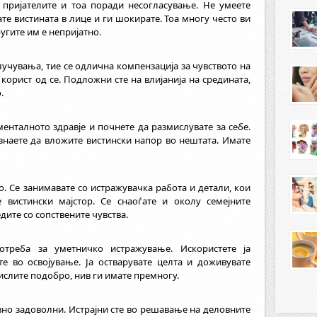
 пријателите и тоа поради несогласување. Не умеете
ате вистината в лице и ги шокирате. Тоа многу често ви
ругите им е непријатно.
лучувања, тие се одлична компензација за чувството на
 корист од се. Подложни сте на влијанија на средината,
.
енталното здравје и почнете да размислувате за себе.
 знаете да вложите вистински напор во нештата. Имате
. Се занимавате со истражувачка работа и детали, кои
е вистински мајстор. Се снаоѓате и околу семејните
дите со сопствените чувства.
треба за уметничко истражување. Искористете ја
е во освојување. Ја остварувате целта и доживувате
ислите подобро, нив ги имате премногу.
но задоволни. Истрајни сте во решавање на деловните