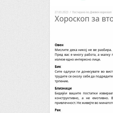
27.03.2023
/
Постирано во
Дневен хороскоп
Хороскоп за вто
Овен
Мислите дека никој не ве разбира.
Пред вас е многу работа, а малку 
излезе едно интересно лице.
Бик
Сите одлуки ги донесувате во вист
трудите се околу себе да подредит
трпение.
Близнаци
Бидејќи вашите постапки извираа
конструктивно, а не емотивно. 
привлечност. Не живејте во минатото
Рак