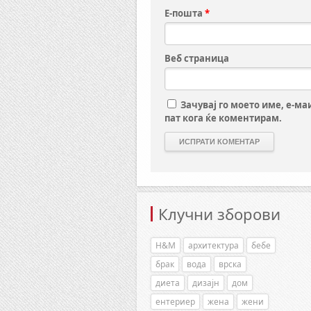
Е-пошта
*
Веб страница
Зачувај го моето име, е-ма
пат кога ќе коментирам.
Клучни зборови
H&M
архитектура
бебе
брак
вода
врска
диета
дизајн
дом
ентериер
жена
жени