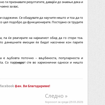
мно ги признавате резултатите, давајќи до знаење дека и
чаено за вас.
и содржини. Се обидувате да научите нешто и тоа да го
со цел подобро да функционирате. Постојано се трудите
а, па ќе реагирате на најмалиот обид да го стори тоа.
што денешните емоции ќе бидат насочени кон парите
а е љубовта поточно – вљубеноста, популарноста и
ќа. Со партнерот сте во хармонични односи и ништо
Error9
facebook
фан. Ви Благодариме!
Следно »
Хороскоп за среда (29.03.2023)