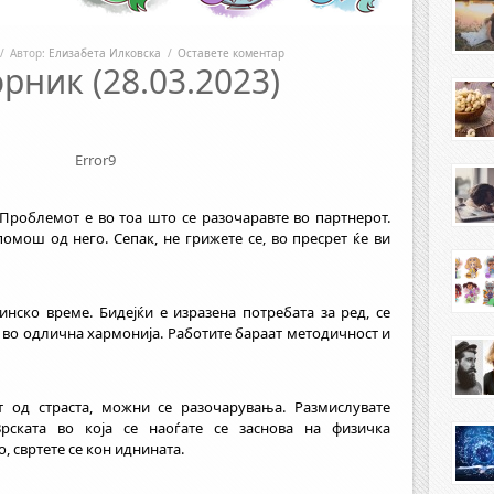
/
Автор:
Елизабета Илковска
/
Оставете коментар
рник (28.03.2023)
Error9
 Проблемот е во тоа што се разочаравте во партнерот.
помош од него. Сепак, не грижете се, во пресрет ќе ви
инско време. Бидејќи е изразена потребата за ред, се
е во одлична хармонија. Работите бараат методичност и
т од страста, можни се разочарувања. Размислувате
Врската во која се наоѓате се заснова на физичка
, свртете се кон иднината.