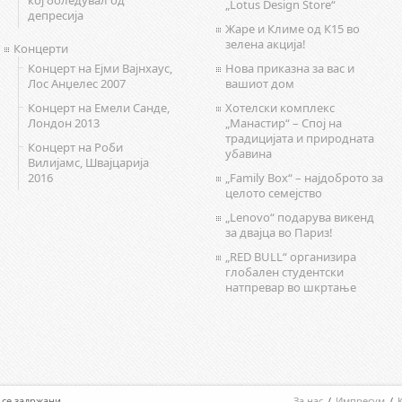
кој боледувал од
„Lotus Design Store“
депресија
Жаре и Климе од К15 во
зелена акција!
Концерти
Концерт на Ејми Вајнхаус,
Нова приказна за вас и
Лос Анџелес 2007
вашиот дом
Концерт на Емели Санде,
Хотелски комплекс
Лондон 2013
„Манастир“ – Спој на
традицијата и природната
Концерт на Роби
убавина
Вилијамс, Швајцарија
2016
„Family Box“ – најдоброто за
целото семејство
„Lenovo“ подарува викенд
за двајца во Париз!
„RED BULL“ организира
глобален студентски
натпревар во шкртање
а се задржани.
За нас
/
Импресум
/