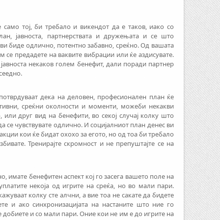
 само тој, би требало и викендот да е таков, иако со
план, јавноста, партнерствата и дружењата и се што
е ви биде одлично, потентно забавно, среќно. Од вашата
им се предадете на ваквите вибрации или ќе аздисувате.
 јавноста некаков голем бенефит, дали поради партнер
сеедно.
потврдуваат дека на деловен, професионален план ќе
итивни, среќни околности и моменти, можеби некакви
 или друг вид на бенефити, во секој случај колку што
да се чувствувате одлично. И социјалниот план денес ви
кции кои ќе бидат охохо за егото, но од тоа би требало
узбивате. Тренирајте скромност и не препуштајте се на
о, имате бенефитен аспект кој го засега вашето поле на
 уплатите некоја од игрите на среќа, но во мали пари.
жуваат колку сте алчни, а вие тоа не сакате да бидете
ете и ако синхронизацијата на настаните што ние го
е добиете и со мали пари. Оние кои не им е до игрите на