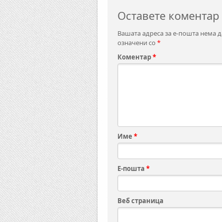
Оставете коментар
Вашата адреса за е-пошта нема д
означени со
*
Коментар
*
Име
*
Е-пошта
*
Веб страница