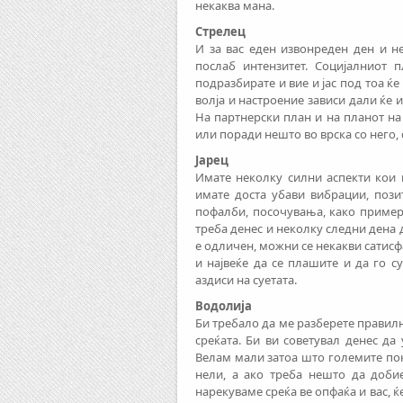
некаква мана.
Стрелец
И за вас еден извонреден ден и не
послаб интензитет. Социјалниот 
подразбирате и вие и јас под тоа ќ
волја и настроение зависи дали ќе 
На партнерски план и на планот на
или поради нешто во врска со него, 
Јарец
Имате неколку силни аспекти кои 
имате доста убави вибрации, поз
пофалби, посочувања, како пример,
треба денес и неколку следни дена 
е одличен, можни се некакви сатисфа
и највеќе да се плашите и да го с
аздиси на суетата.
Водолија
Би требало да ме разберете правилн
среќата. Би ви советувал денес да
Велам мали затоа што големите пока
нели, а ако треба нешто да доби
нарекуваме среќа ве опфаќа и вас, ќ