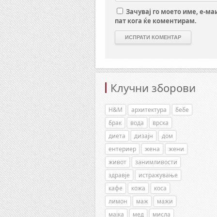
Зачувај го моето име, е-ма
пат кога ќе коментирам.
Клучни зборови
H&M
архитектура
бебе
брак
вода
врска
диета
дизајн
дом
ентериер
жена
жени
живот
занимливости
здравје
истражување
кафе
кожа
коса
лимон
маж
мажи
мајка
мед
мисла