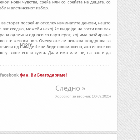
екои нови чувства, среќа или со среќата на децата, со
еби и вистинскиот избор.
ве сторат посреќни отколку изминатите денови, нешто
 вас сеедно, можеби некој ќе ви дојде на гости или пак
страна одлични односи со партнерот, кој има разбирање
ако сте женски пол. Очекувате ли некаква поддршка за
Error9
 речиси од никаде ќе ви биде овозможена, ако истите ви
огу ваше его и суета. Дали има или не, на вас е да
facebook
фан. Ви Благодариме!
Следно »
Хороскоп за вторник (30.09.2025)