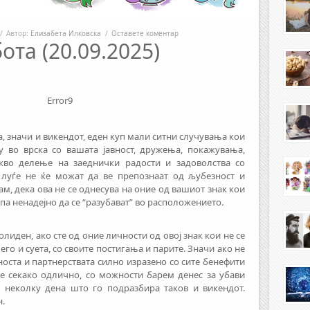
/
Автор:
Елизабета Илковска
/
Оставете коментар
ота (20.09.2025)
Error9
, значи и викендот, еден куп мали ситни случувања кои
у во врска со вашата јавност, дружења, покажувања,
кво делење на заеднички радости и задоволства со
 луѓе не ќе можат да ве препознаат од љубезност и
м, дека ова не се однесува на оние од вашиот знак кои
па ненадејно да се “разубават” во расположението.
солиден, ако сте од оние личности од овој знак кои не се
его и суета, со своите постигања и парите. Значи ако не
вноста и партнерствата силно изразено со сите бенефити
е секако одлично, со можности барем денес за убави
е неколку дена што го подразбира таков и викендот.
.