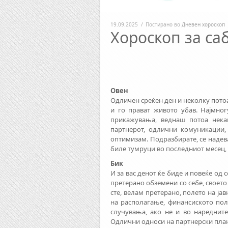
19.09.2025
/
Постирано во
Дневен хороскоп
Хороскоп за саб
Овен
Одличен среќен ден и неколку потоа
и го прават живото убав. Најмног
прикажувања, веднаш потоа нека
партнерот, одлични комуникации,
оптимизам. Подразбирате, се надева
биле тумруци во последниот месец, 
Бик
И за вас денот ќе биде и повеќе од 
претерано обземени со себе, своето 
сте, велам претерано, полето на ја
на располагање, финансиското пол
случувања, ако не и во нареднит
Одлични односи на партнерски план