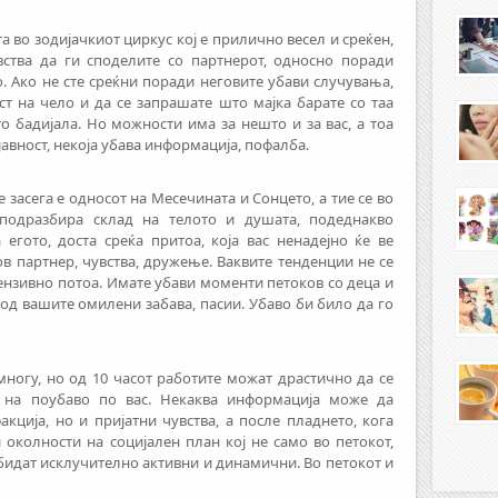
а во зодијачкиот циркус кој е прилично весел и среќен,
вства да ги споделите со партнерот, односно поради
о. Ако не сте среќни поради неговите убави случувања,
ст на чело и да се запрашате што мајка барате со таа
о бадијала. Но можности има за нешто и за вас, а тоа
јавност, некоја убава информација, пофалба.
ве засега е односот на Месечината и Сонцето, а тие се во
подразбира склад на телото и душата, подеднакво
егото, доста среќа притоа, која вас ненадејно ќе ве
нов партнер, чувства, дружење. Ваквите тенденции не се
тензивно потоа. Имате убави моменти петоков со деца и
 од вашите омилени забава, пасии. Убаво би било да го
ногу, но од 10 часот работите можат драстично да се
, на поубаво по вас. Некаква информација може да
акција, но и пријатни чувства, а после пладнето, кога
 околности на социјален план кој не само во петокот,
е бидат исклучително активни и динамични. Во петокот и