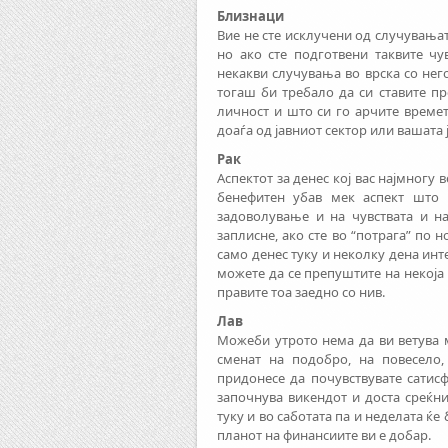
Близнаци
Вие не сте исклучени од случувањат
но ако сте подготвени таквите чу
некакви случувања во врска со нег
тогаш би требало да си ставите пр
личност и што си го арчите времет
доаѓа од јавниот сектор или вашата 
Рак
Аспектот за денес кој вас најмногу 
бенефитен убав мек аспект што 
задоволување и на чувствата и на 
заплисне, ако сте во “потрага” по 
само денес туку и неколку дена ин
можете да се препуштите на некоја
правите тоа заедно со нив.
Лав
Можеби утрото нема да ви ветува м
сменат на подобро, на повесело
придонесе да почувствувате сатисф
започнува викендот и доста среќни
туку и во саботата па и неделата ќ
планот на финансиите ви е добар.