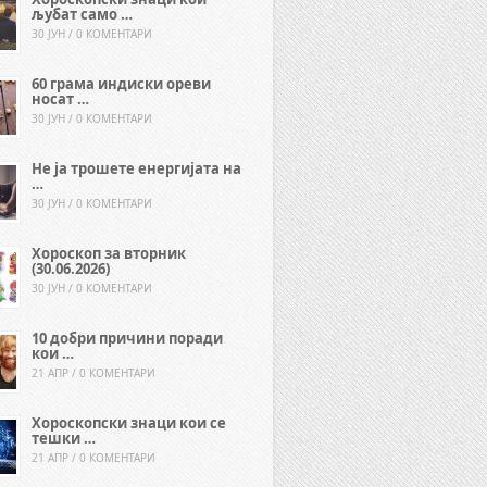
љубат само …
30 ЈУН / 0 КОМЕНТАРИ
60 грама индиски ореви
носат …
30 ЈУН / 0 КОМЕНТАРИ
Не ја трошете енергијата на
…
30 ЈУН / 0 КОМЕНТАРИ
Хороскоп за вторник
(30.06.2026)
30 ЈУН / 0 КОМЕНТАРИ
10 добри причини поради
кои …
21 АПР / 0 КОМЕНТАРИ
Хороскопски знаци кои се
тешки …
21 АПР / 0 КОМЕНТАРИ