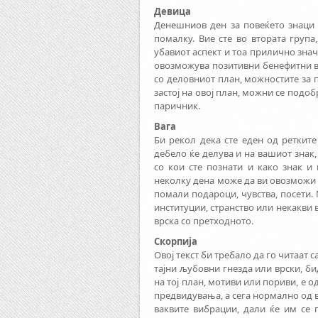
Девица
Денешниов ден за повеќето знаци и
помалку. Вие сте во втората груп
убавиот аспект и тоа прилично знач
овозможува позитивни бенефитни в
со деловниот план, можностите за 
застој на овој план, можни се подо
паричник.
Вага
Би рекол дека сте еден од ретките
дебело ќе делува и на вашиот знак,
со кои сте познати и како знак и 
неколку дена може да ви овозможи 
помали подароци, чувства, посети.
институции, странство или некакви 
врска со претходното.
Скорпија
Овој текст би требало да го читаат
тајни љубовни гнезда или врски, бид
на тој план, мотиви или пориви, е 
предвидувања, а сега нормално од в
ваквите вибрации, дали ќе им се 