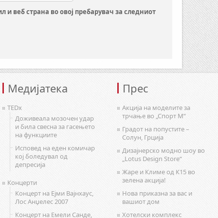
ил и веб страна во овој пребарувач за следниот
Медијатека
Прес
TEDx
Акција на моделите за
трчање во „Спорт М“
Доживеала мозочен удар
и била свесна за гасењето
Градот на попустите –
на функциите
Солун, Грција
Исповед на еден комичар
Дизајнерско модно шоу во
кој боледувал од
„Lotus Design Store“
депресија
Жаре и Климе од К15 во
зелена акција!
Концерти
Концерт на Ејми Вајнхаус,
Нова приказна за вас и
Лос Анџелес 2007
вашиот дом
Концерт на Емели Санде,
Хотелски комплекс