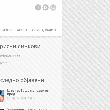
РАЗНО
АСТРО
СЛУШАЈ РАДИО
рисни линкови
e.mk/RADIO 🔊
ео ⛅
следно објавени
Што треба да направите
пред …
30 ЈУН / 0 КОМЕНТАРИ
Хороскопски знаци кои