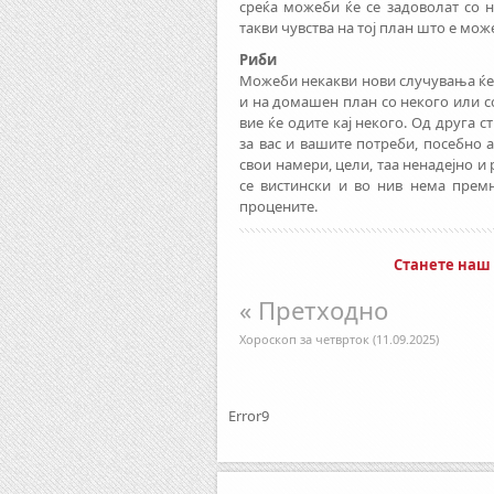
среќа можеби ќе се задоволат со н
такви чувства на тој план што е мож
Риби
Можеби некакви нови случувања ќе 
и на домашен план со некого или со
вие ќе одите кај некого. Од друга 
за вас и вашите потреби, посебно 
свои намери, цели, таа ненадејно и
се вистински и во нив нема премн
процените.
Станете наш
« Претходно
Хороскоп за четврток (11.09.2025)
Error9