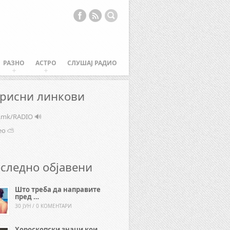
РАЗНО
АСТРО
СЛУШАЈ РАДИО
рисни линкови
e.mk/RADIO 🔊
ео ⛅
следно објавени
Што треба да направите
пред …
30 ЈУН / 0 КОМЕНТАРИ
Хороскопски знаци кои