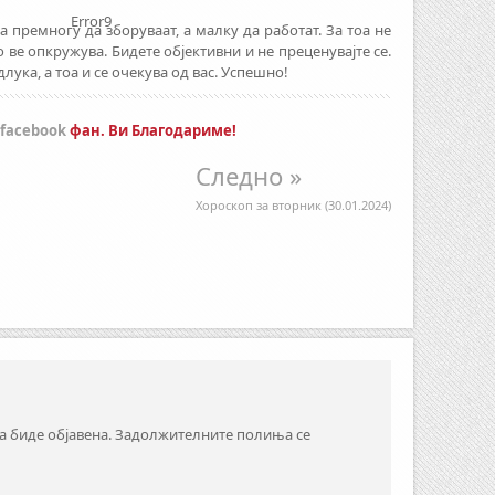
Error9
а премногу да зборуваат, а малку да работат. За тоа не
 ве опкружува. Бидете објективни и не преценувајте се.
лука, а тоа и се очекува од вас. Успешно!
facebook
фан. Ви Благодариме!
Следно »
Хороскоп за вторник (30.01.2024)
а биде објавена.
Задолжителните полиња се