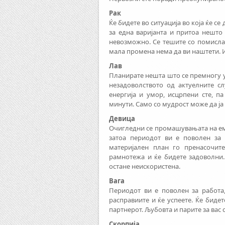
Рак
Ќе бидете во ситуација во која ќе с
за една варијанта и притоа нешто 
невозможно. Се тешите со помислат
мала промена нема да ви наштети. 
Лав
Планирате нешта што се премногу уб
незадоволството од актуелните с
енергија и умор, исцрпени сте, п
минути. Само со мудрост може да ја
Девица
Очигледни се промашувањата на ем
затоа периодот ви е поволен за
материјален план го пренасочит
рамнотежа и ќе бидете задоволни. 
остане неискористена.
Вага
Периодот ви е поволен за работа,
расправиите и ќе успеете. Ќе биде
партнерот. Љубовта и парите за вас 
Скорпија