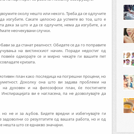
е двоумите околу нешто или некого. Треба да се одлучите
да изгубите. Сакате целосно да успеете во тоа, што е
а дека за што и да се одлучите, нема да изгубите, а и
Имате неочекувани случки.
ави за да станат реалност. Обидете се да го поправите
лучувања на вистинскиот начин. Поради недостиг од
а повеќе одморајте се и мирно чекајте ги вашите пет
 совладате кризата.
отивен план како последица на погрешни процени, но
 уметност. Доколку она што ви задава проблеми на
е на духовен и на филозофски план, ќе постигнете
Инспирацијата ви е нагласена, па не дозволувајте да
 но не и за љубов. Бидете вредни и избегнувајте ги
те задоволни со резултатите од вашата работа, но и од
се нешта што се еднакво значајни.