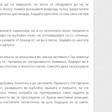
а да ги завршите, па затоа се обидувате да не се
. Колку повеќе вложувате енергија, толку резултатите
ете на дистанција, бидејќи односите со нив само на прв
ешната хармонија, но и со околината носат пријатен и
леди на љубовен план, не оптоварувајте се со ситници,
 уживате. И покрај се’, не ви е лесно, бидејќи се наоѓате
и одлуки.
и нешта за впуштање во некоја активност. Од извесна
д се’, промена во секојдневното живеење, бидејќи ви е
 на спонтан и монотон начин. Сметате дека заслужувате
 добивка, пожелно е да застанете. Премногу сте свртени
от, уживањето во љубовта, храната и пиењето, па сте
нта. Нема потреба од претерување, само најдете ја
вности ви се проследени со бурни емотивни реакции.
да постапите нетактички, за што подоцна ќе се каете.