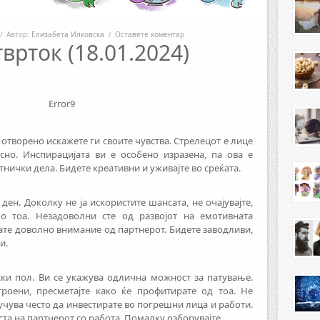
/
Автор:
Елизабета Илковска
/
Оставете коментар
врток (18.01.2024)
Error9
 отворено искажете ги своите чувства. Стрелецот е лице
сно. Инспирацијата ви е особено изразена, па ова е
нички дела. Бидете креативни и уживајте во среќата.
ен. Доколку не ја искористите шансата, не очајувајте,
о тоа. Незадоволни сте од развојот на емотивната
вате доволно внимание од партнерот. Бидете заводливи,
и.
ски пол. Ви се укажува одлична можност за патување.
троени, пресметајте како ќе профитирате од тоа. Не
случува често да инвестирате во погрешни лица и работи.
а на партнерот со работа. Помалку озборувајте.