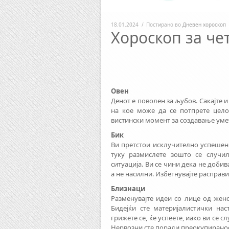
18.01.2024
/
Постирано во
Дневен хороскоп
Хороскоп за чет
Овен
Денот е поволен за љубов. Сакајте и
на кое може да се потпрете цело
вистински момент за создавање умет
Бик
Ви претстои исклучително успешен д
туку размислете зошто се случил
ситуација. Ви се чини дека не доби
а не насилни. Избегнувајте расправи
Близнаци
Разменувајте идеи со лице од жен
Бидејќи сте материјалистички нас
грижете се, ќе успеете, иако ви се 
Нервозни сте поради преокупираност