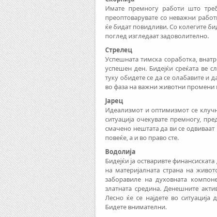
Имате премногу работи што треб
преоптоварувате со неважни работи
ќе бидат повидливи. Со колегите бид
поглед изгледаат задоволително.
Стрелец
Успешната тимска соработка, внатр
успешен ден. Бидејќи среќата ве с
туку обидете се да се олабавите и да
во фаза на важни животни промени 
Јарец
Идеализмот и оптимизмот се клучн
ситуација очекувате премногу, пре
смачено нештата да ви се одвиваат
повеќе, а и во право сте.
Водолија
Бидејќи ја остваривте финансиската
на материјалната страна на живот
заборавиле на духовната компоне
златната средина. Денешните акти
Лесно ќе се најдете во ситуација 
Бидете внимателни.