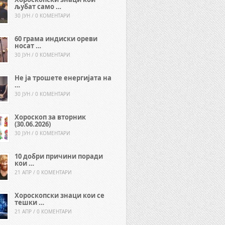
љубат само …
30 ЈУН / 0 КОМЕНТАРИ
60 грама индиски ореви
носат …
30 ЈУН / 0 КОМЕНТАРИ
Не ја трошете енергијата на
…
30 ЈУН / 0 КОМЕНТАРИ
Хороскоп за вторник
(30.06.2026)
30 ЈУН / 0 КОМЕНТАРИ
10 добри причини поради
кои …
21 АПР / 0 КОМЕНТАРИ
Хороскопски знаци кои се
тешки …
21 АПР / 0 КОМЕНТАРИ