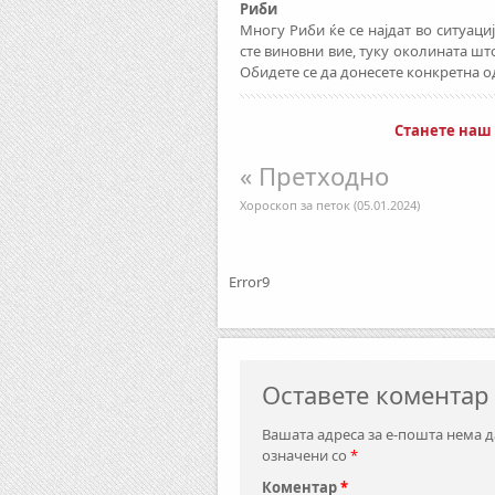
Риби
Многу Риби ќе се најдат во ситуациј
сте виновни вие, туку околината што
Обидете се да донесете конкретна од
Станете наш
« Претходно
Хороскоп за петок (05.01.2024)
Error9
Оставете коментар
Вашата адреса за е-пошта нема д
означени со
*
Коментар
*