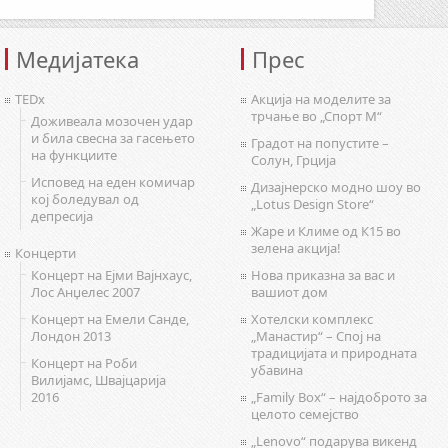
Медијатека
Прес
TEDx
Акција на моделите за
трчање во „Спорт М“
Доживеала мозочен удар
и била свесна за гасењето
Градот на попустите –
на функциите
Солун, Грција
Исповед на еден комичар
Дизајнерско модно шоу во
кој боледувал од
„Lotus Design Store“
депресија
Жаре и Климе од К15 во
зелена акција!
Концерти
Концерт на Ејми Вајнхаус,
Нова приказна за вас и
Лос Анџелес 2007
вашиот дом
Концерт на Емели Санде,
Хотелски комплекс
Лондон 2013
„Манастир“ – Спој на
традицијата и природната
Концерт на Роби
убавина
Вилијамс, Швајцарија
2016
„Family Box“ – најдоброто за
целото семејство
„Lenovo“ подарува викенд