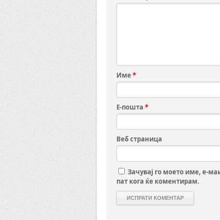
Име
*
Е-пошта
*
Веб страница
Зачувај го моето име, е-ма
пат кога ќе коментирам.