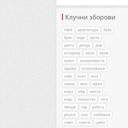
Клучни зборови
H&M
архитектура
бебе
брак
вода
врска
диета
дизајн
дом
ентериер
жена
жени
живот
занимливости
здравје
истражување
кафе
кожа
коса
лимон
маж
мажи
мајка
мед
мисла
мода
неверство
нега
овошје
пар
работа
рецепт
секс
слабеење
совет
совети
среќа