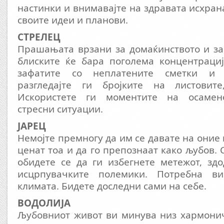
настинки и внимавајте на здравата исхран
своите идеи и планови.
СТРЕЛЕЦ
Прашањата врзани за домаќинството и за
блиските ќе бара поголема концентрациј
зафатите со неплатените сметки и 
разгледајте ги бројките на листовит
Искористете ги моментите на осаменос
стресни ситуации.
ЈАРЕЦ
Немојте премногу да им се давате на оние 
ценат тоа и да го препознаат како љубов.
обидете се да ги избегнете метежот, зд
исцрпувачките полемики. Потребна 
климата. Бидете доследни сами на себе.
ВОДОЛИЈА
Љубовниот живот ви минува низ хармонич