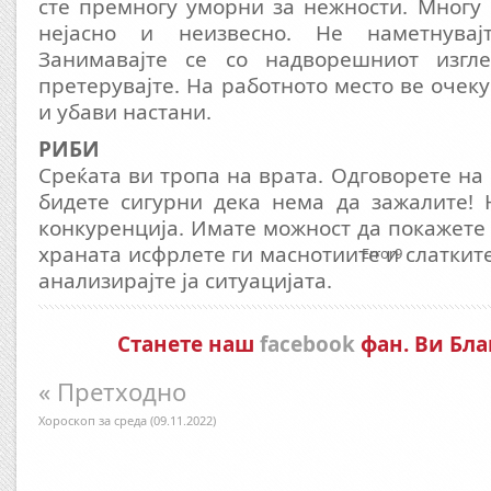
сте премногу уморни за нежности. Многу
нејасно и неизвесно. Не наметнувај
Занимавајте се со надворешниот изгл
претерувајте. На работното место ве очек
и убави настани.
РИБИ
Среќата ви тропа на врата. Одговорете на
бидете сигурни дека нема да зажалите! 
конкуренција. Имате можност да покажете 
храната исфрлете ги маснотиите и слатките
Error9
анализирајте ја ситуацијата.
Станете наш
facebook
фан. Ви Бла
« Претходно
Хороскоп за среда (09.11.2022)