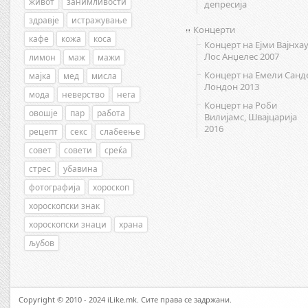
живот
занимливости
депресија
здравје
истражување
Концерти
кафе
кожа
коса
Концерт на Ејми Вајнхау
Лос Анџелес 2007
лимон
маж
мажи
Концерт на Емели Санд
мајка
мед
мисла
Лондон 2013
мода
неверство
нега
Концерт на Роби
овошје
пар
работа
Вилијамс, Швајцарија
2016
рецепт
секс
слабеење
совет
совети
среќа
стрес
убавина
фотографија
хороскоп
хороскопски знак
хороскопски знаци
храна
љубов
Copyright © 2010 - 2024 iLike.mk. Сите права се задржани.