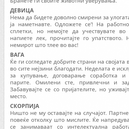
Бранете ги своите животни уверувања.
ДЕВИЦА
Нема да бидете доволно смирени за улогат
ја наметнавте. Одложете се’! На работн
сплетки, но немојте да учествувате во
напиете лек, прочитајте го упатството. 
немирот што тлее во вас!
ВАГА
Ќе ги согледате добрите страни на својата 
во сите нејзини благодати. Неделата е ис
за купување, договарање соработка и 
парите. Омилени сте, привлечни и зад
Забавувајте се со пријателите, но уживај
место.
СКОРПИЈА
Ништо не му оставајте на случајот. Партн
повеќе отколку што мислите. Ќе напредув
се занимаваат со интелектуална работ