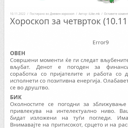
10.11.2022
/
Постирано во
Дневен хороскоп
/
Автор:
iLike.mk
/
Оставете комен
Хороскоп за четврток (10.11
Error9
ОВЕН
Совршени моменти ќе ги следат вљубените
вљубат. Денот е погоден за финанси
соработка со пријателите и работа со д
исполнети со позитивна енергија. Олабавет
се во друштво.
БИК
Околностите се погодни за зближување
привлекува на интелектуално ниво. Ва
бидат изложени на туѓи погледи. Имат
Внимавајте на притисокот, срцето и на ра