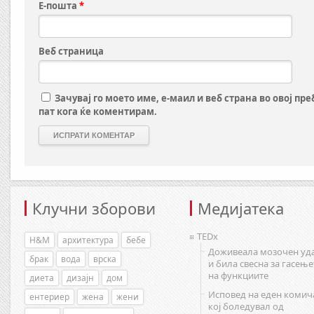
Е-пошта
*
Веб страница
Зачувај го моето име, е-маил и веб страна во овој пр
пат кога ќе коментирам.
Клучни зборови
Медијатека
TEDx
H&M
архитектура
бебе
Доживеала мозочен уд
брак
вода
врска
и била свесна за гасење
на функциите
диета
дизајн
дом
Исповед на еден комич
ентериер
жена
жени
кој боледувал од