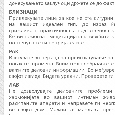
донесувањето заклучоци држете се до факт
БЛИЗНАЦИ
Привлекувате лице за кое не сте сигурни
на вашиот идеален тип. До израз ќ
грижливост, практичност и подготвеност з
Ќе ви помогнат медитацијата и вежбите з
потценувајте ги непријателите.
РАК
Влегувате во период на преиспитување на 
посакате промена. Внимателно обработете 
важните деловни информации. Во меѓувре
својот изглед. Бидете уредни. Проверете ги
ЛАВ
Не дозволувајте деловните проблем
хармонијата во вашиот интимен живо
расипаните апарати и направете ги неоп
во својот дом. Можни се минливи преч