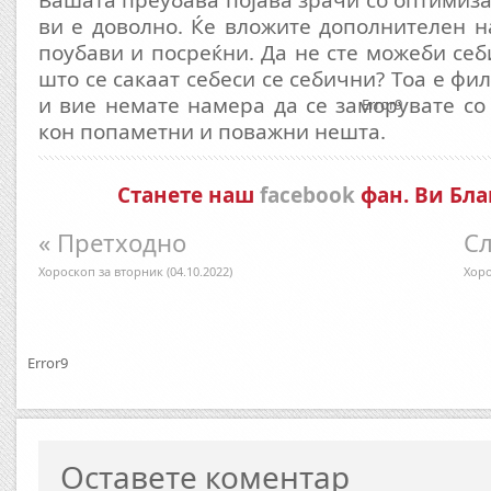
Вашата преубава појава зрачи со оптимиза
ви е доволно. Ќе вложите дополнителен н
поубави и посреќни. Да не сте можеби себ
што се сакаат себеси се себични? Тоа е ф
и вие немате намера да се заморувате со 
Error9
кон попаметни и поважни нешта.
Станете наш
facebook
фан. Ви Бла
« Претходно
Сл
Хороскоп за вторник (04.10.2022)
Хоро
Error9
Оставете коментар