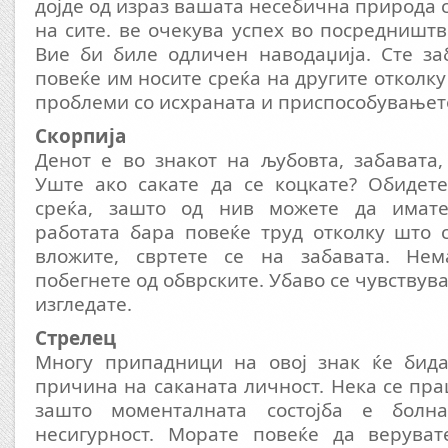
дојде од израз вашата несебична природа 
на сите. ве очекува успех во посредништв
Вие би биле одличен наводаџија. Сте за
повеќе им носите среќа на другите отколк
проблеми со исхраната и приспособувањет
Скорпија
Денот е во знакот на љубовта, забавата,
Уште ако сакате да се коцкате? Обидете
среќа, зашто од нив можете да имате 
работата бара повеќе труд отколку што 
вложите, свртете се на забавата. Не
побегнете од обврските. Убаво се чувствув
изгледате.
Стрелец
Многу припадници на овој знак ќе бид
причина на саканата личност. Нека се пра
зашто моменталната состојба е болн
несигурност. Морате повеќе да веруват