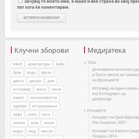
Зачувај го моето име, е-маил и веб страна во овој пр
пат кога ќе коментирам.
Клучни зборови
Медијатека
TEDx
H&M
архитектура
бебе
Доживеала мозочен уд
брак
вода
врска
и била свесна за гасење
на функциите
диета
дизајн
дом
Исповед на еден комич
ентериер
жена
жени
кој боледувал од
живот
занимливости
депресија
здравје
истражување
Концерти
кафе
кожа
коса
Концерт на Ејми Вајнхау
Лос Анџелес 2007
лимон
маж
мажи
Концерт на Емели Санд
мајка
мед
мисла
Лондон 2013