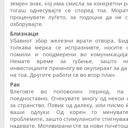
земјен знак, кој има смисла за конкретни ра
тогаш однесувајте се според тоа. Мора
проценувате луѓето, за подоцна да не с
озборувајте.
Близнаци
Убавиот збор железни врати отвора. Бид
толкава мерка се испразнивте, носите 
помили и поодмерени во комуникацијат
Немате време за губење, зашто н
инвестициите премногу ве окупираат за да
на тоа. Другите работи се во втор план.
Рак
Влеговте во поповолен период, па 
поедноставно. Очекувате многу од некои
за странство. Повик од далеку, или писмо 
ваши одлуки. Од корен го менувате
проблемите, зашто стимулансите стигнуваа
надевате. Мотивирани сте за нови почетоц