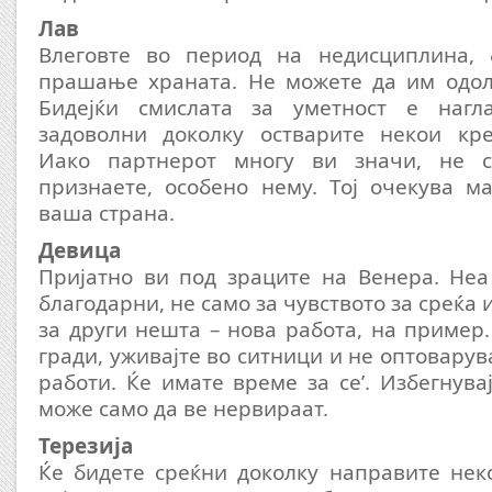
Лав
Влеговте во период на недисциплина, 
прашање храната. Не можете да им одоле
Бидејќи смислата за уметност е нагла
задоволни доколку остварите некои кр
Иако партнерот многу ви значи, не с
признаете, особено нему. Тој очекува м
ваша страна.
Девица
Пријатно ви под зраците на Венера. Неа
благодарни, не само за чувството за среќа и
за други нешта – нова работа, на пример
гради, уживајте во ситници и не оптоварув
работи. Ќе имате време за се’. Избегнува
може само да ве нервираат.
Терезија
Ќе бидете среќни доколку направите нек