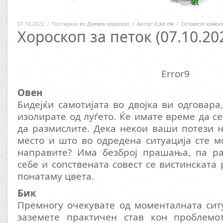
07.10.2022
/
Постирано во
Дневен хороскоп
/
Автор:
iLike.mk
/
Оставете комен
Хороскоп за петок (07.10.20
Error9
Овен
Бидејќи самотијата во двојка ви одговара
изолирате од луѓето. Ќе имате време да се
да размислите. Дека некои ваши потези 
место и што во одредена ситуација сте 
направите? Има безброј прашања, па ра
себе и сопствената совест се вистинската
понатаму цвета.
Бик
Премногу очекувате од моменталната сит
заземете практичен став кон проблемо