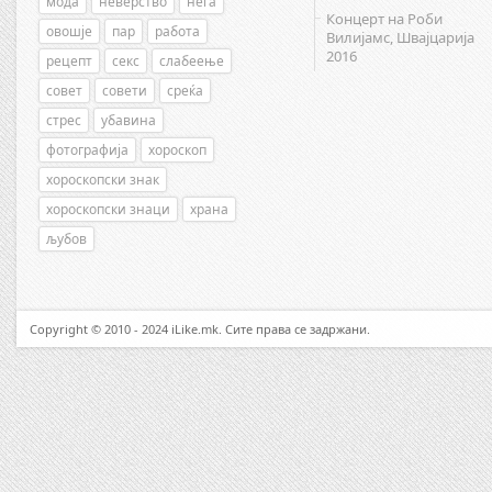
мода
неверство
нега
Концерт на Роби
овошје
пар
работа
Вилијамс, Швајцарија
2016
рецепт
секс
слабеење
совет
совети
среќа
стрес
убавина
фотографија
хороскоп
хороскопски знак
хороскопски знаци
храна
љубов
Copyright © 2010 - 2024 iLike.mk. Сите права се задржани.