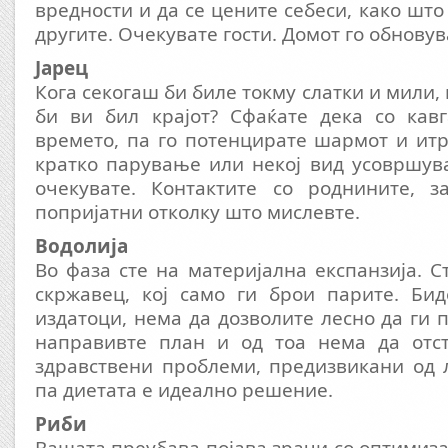
вредности и да се цените себеси, како што
другите. Очекувате гости. Домот го обновув
Јарец
Кога секогаш би биле токму слатки и мили, 
би ви бил крајот? Сфаќате дека со кавг
времето, па го потенцирате шармот и ит
кратко парување или некој вид усовршув
очекувате. Контактите со роднините, з
попријатни отколку што мислевте.
Водолија
Во фаза сте на материјална експанзија. С
скржавец, кој само ги брои парите. Бид
издатоци, нема да дозволите лесно да ги 
направивте план и од тоа нема да отс
здравствени проблеми, предизвикани од 
па диетата е идеално решение.
Риби