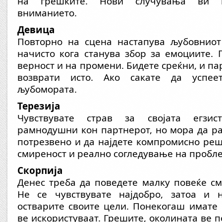
на грешките. Нови случувања ви г
вниманието.
Девица
Повторно на сцена настапува љубовниот
начисто кога станува збор за емоциите. 
верност и на промени. Бидете среќни, и па
возврати исто. Ако сакате да успеет
љубомората.
Терезија
Чувствувате страв за својата егзис
рамнодушни кон партнерот, но мора да р
потрезвено и да најдете компромисно реш
смиреност и реално согледување на пробл
Скорпија
Денес треба да поведете малку повеќе сме
Не се чувствувате најдобро, затоа и 
остварите своите цели. Понекогаш имате 
ве искористуваат. Грешите, околината ве 