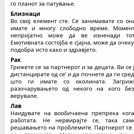
го планот за патување.
Близнаци
Во свој елемент сте. Се занимавате со он
имате и многу слободно време. Момент
непријатно може да ве изненади тот
Емотивната состојба е сјајна, може да очек
подобра исто како и здравјето.
Рак
Грижете се за партнерот и за децата. Ви се 
дистанцирате од се’ и да почнете да ги ср
што ги имате со околината. Загриж
разочарувањето од некого на кого без
верувале.
Лав
Наидувате на вообичаена препрека кога
работата. Не нервирајте се, така сам
решавањето на проблемите. Партнерот се 