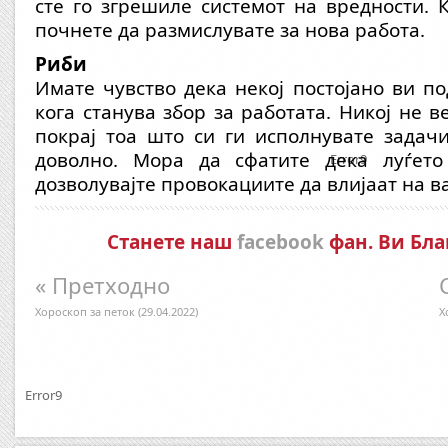
сте го згрешиле системот на вредности. 
почнете да размислувате за нова работа.
Риби
Имате чувство дека некој постојано ви п
кога станува збор за работата. Никој не 
покрај тоа што си ги исполнувате задач
доволно. Мора да сфатите дека луѓето
Error9
дозволувајте провокациите да влијаат на ва
Станете наш
facebook
фан. Ви Бла
« Претходно
Хороскоп за петок (29.04.2022)
Х
Error9