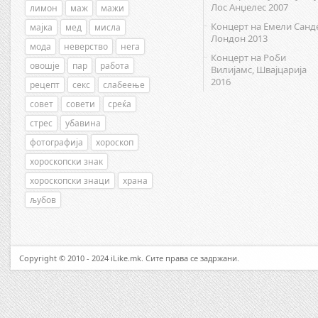
Лос Анџелес 2007
лимон
маж
мажи
Концерт на Емели Санд
мајка
мед
мисла
Лондон 2013
мода
неверство
нега
Концерт на Роби
овошје
пар
работа
Вилијамс, Швајцарија
2016
рецепт
секс
слабеење
совет
совети
среќа
стрес
убавина
фотографија
хороскоп
хороскопски знак
хороскопски знаци
храна
љубов
Copyright © 2010 - 2024 iLike.mk. Сите права се задржани.