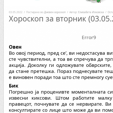
03.05.2022
/
Постирано во
Дневен хороскоп
/
Автор:
Елизабета Илковска
/
Ост
Хороскоп за вторник (03.05.
Error9
Овен
Во овој период, пред се’, ви недостасува в
сте чувствителни, а тоа ве спречува да тр
акција. Доколку ги одложувате обврските,
да стане претешка. Пораз поднесувате теш
е виновен поради тоа што сте премногу суе
Бик
Погрешно ја проценивте моменталната си
извесни киксови. Штом работите малку
правецот, почнувате да се нервирате. Ви 
консултирате со лице што може да ви помо