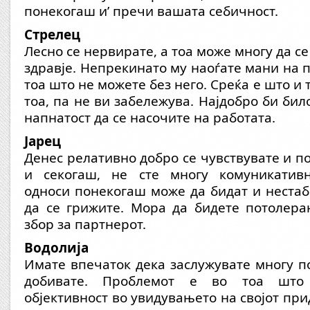
понекогаш и’ пречи вашата себичност.
Стрелец
Лесно се нервирате, а тоа може многу да с
здравје. Непрекинато му наоѓате мани на 
тоа што не можете без него. Среќа е што и т
тоа, па не ви забележува. Најдобро би би
напнатост да се насочите на работата.
Јарец
Денес релативно добро се чувствувате и по
и секогаш, не сте многу комуникативн
односи понекогаш може да бидат и нестаб
да се грижите. Мора да бидете потолера
збор за партнерот.
Водолија
Имате впечаток дека заслужувате многу п
добивате. Проблемот е во тоа што 
објективност во увидувањето на својот прид