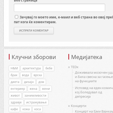
Веб страница
Зачувај го моето име, е-маил и веб страна во овој пр
пат кога ќе коментирам.
Клучни зборови
Медијатека
TEDx
H&M
архитектура
бебе
Доживеала мозочен уд
брак
вода
врска
и била свесна за гасење
на функциите
диета
дизајн
дом
Исповед на еден комич
ентериер
жена
жени
кој боледувал од
живот
занимливости
депресија
здравје
истражување
Концерти
кафе
кожа
коса
Концерт на Ејми Вајнхау