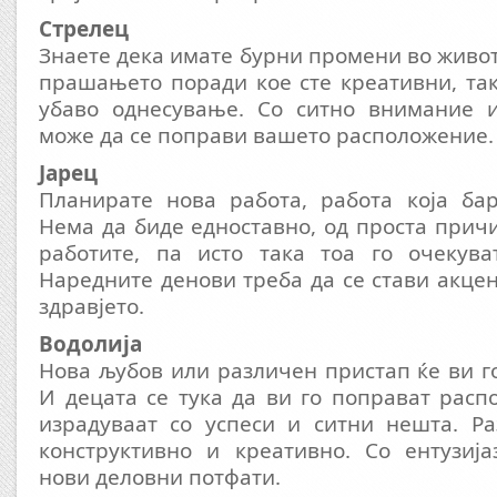
Стрелец
Знаете дека имате бурни промени во живот
прашањето поради кое сте креативни, та
убаво однесување. Со ситно внимание 
може да се поправи вашето расположение.
Јарец
Планирате нова работа, работа која бар
Нема да биде едноставно, од проста прич
работите, па исто така тоа го очекува
Наредните денови треба да се стави акцен
здравјето.
Водолија
Нова љубов или различен пристап ќе ви го
И децата се тука да ви го поправат расп
израдуваат со успеси и ситни нешта. Ра
конструктивно и креативно. Со ентузија
нови деловни потфати.