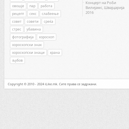
Концерт на Роби
овошје
пар
работа
Вилијамс, Швајцарија
2016
рецепт
секс
слабеење
совет
совети
среќа
стрес
убавина
фотографија
хороскоп
хороскопски знак
хороскопски знаци
храна
љубов
Copyright © 2010 - 2024 iLike.mk. Сите права се задржани.