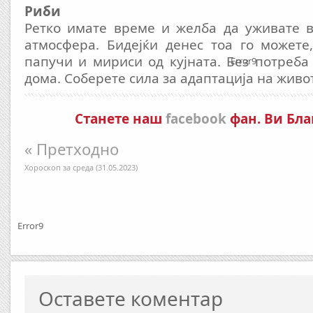
Риби
Ретко имате време и желба да уживате 
атмосфера. Бидејќи денес тоа го можете
папучи и мириси од кујната. Без потреба 
Error9
дома. Соберете сила за адаптација на живо
Станете наш
facebook
фан. Ви Бла
« Претходно
Хороскоп за среда (31.05.2023)
Error9
Оставете коментар