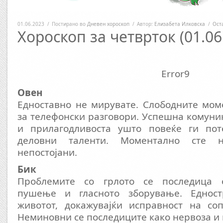
01.06.2023
/
Постирано во
Дневен хороскоп
/
Автор:
Елизабета Илковска
/
Ост
Хороскоп за четврток (01.06
Error9
Овен
Едноставно не мирувате. Слободните мом
за телефонски разговори. Успешна комуни
и прилагодливоста ушто повеќе ги пот
деловни таленти. Моментално сте 
непостојани.
Бик
Проблемите со грлото се последица 
пушење и гласното зборување. Едност
животот, докажувајќи исправност на соп
Неминовни се последиците како нервоза и 