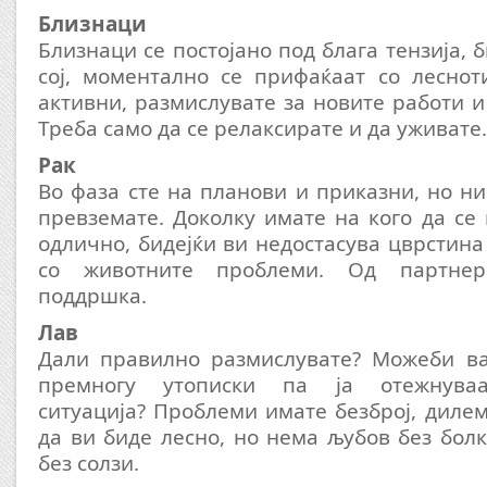
Близнаци
Близнаци се постојано под блага тензија, б
сој, моментално се прифаќаат со леснот
активни, размислувате за новите работи и
Треба само да се релаксирате и да уживате.
Рак
Во фаза сте на планови и приказни, но н
превземате. Доколку имате на кого да се 
одлично, бидејќи ви недостасува цврстина
со животните проблеми. Од партнер
поддршка.
Лав
Дали правилно размислувате? Можеби в
премногу утописки па ја отежнуваа
ситуација? Проблеми имате безброј, дилем
да ви биде лесно, но нема љубов без бол
без солзи.