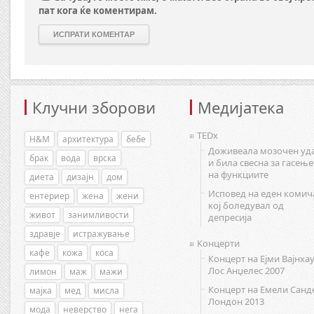
пат кога ќе коментирам.
Клучни зборови
Медијатека
TEDx
H&M
архитектура
бебе
Доживеала мозочен уд
брак
вода
врска
и била свесна за гасење
на функциите
диета
дизајн
дом
Исповед на еден комич
ентериер
жена
жени
кој боледувал од
живот
занимливости
депресија
здравје
истражување
Концерти
кафе
кожа
коса
Концерт на Ејми Вајнхау
Лос Анџелес 2007
лимон
маж
мажи
Концерт на Емели Санд
мајка
мед
мисла
Лондон 2013
мода
неверство
нега