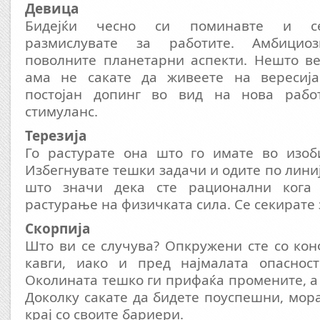
Девица
Бидејќи чесно си поминавте и се
размислувате за работите. Амбицио
поволните планетарни аспекти. Нешто ве
ама не сакате да живеете на вересија
постојан допинг во вид на нова рабо
стимуланс.
Терезија
Го растурате она што го имате во изоби
Избегнувате тешки задачи и одите по лини
што значи дека сте рационални кога 
растурање на физичката сила. Се секирате 
Скорпија
Што ви се случува? Опкружени сте со кон
кавги, иако и пред најмалата опасност
Околината тешко ги прифаќа промените, а 
Доколку сакате да бидете поуспешни, мора
крај со своите бариери.