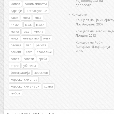
кој боледувал од
живот
занимливости
депресија
здравје
истражување
Концерти
кафе
кожа
коса
Концерт на Ејми Вајнхау
Лос Анџелес 2007
лимон
маж
мажи
Концерт на Емели Санд
мајка
мед
мисла
Лондон 2013
мода
неверство
нега
Концерт на Роби
овошје
пар
работа
Вилијамс, Швајцарија
2016
рецепт
секс
слабеење
совет
совети
среќа
стрес
убавина
фотографија
хороскоп
хороскопски знак
хороскопски знаци
храна
љубов