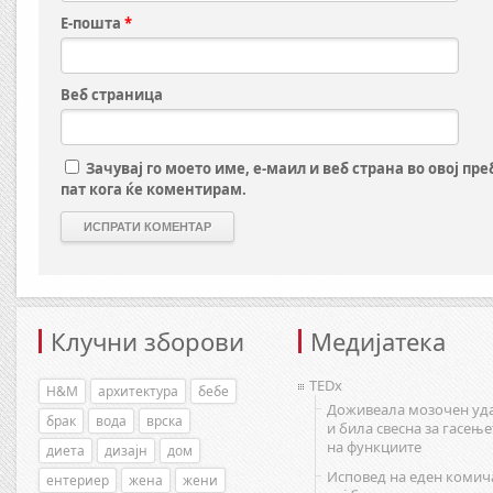
Е-пошта
*
Веб страница
Зачувај го моето име, е-маил и веб страна во овој пр
пат кога ќе коментирам.
Клучни зборови
Медијатека
TEDx
H&M
архитектура
бебе
Доживеала мозочен уд
брак
вода
врска
и била свесна за гасење
на функциите
диета
дизајн
дом
Исповед на еден комич
ентериер
жена
жени