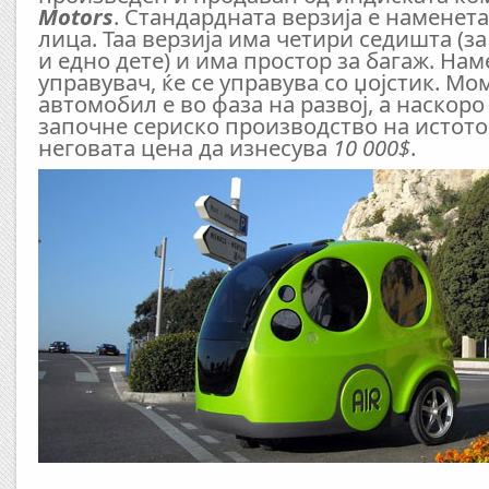
Motors
. Стандардната верзија е наменета
лица. Таа верзија има четири седишта (за
и едно дете) и има простор за багаж. На
управувач, ќе се управува со џојстик. Мо
автомобил е во фаза на развој, а наскоро
започне сериско производство на истото
неговата цена да изнесува
10 000$
.