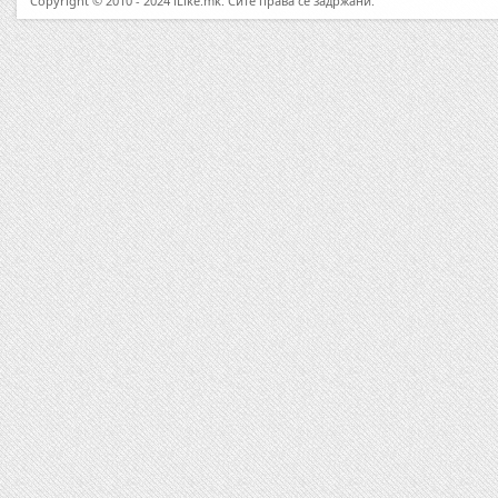
Copyright © 2010 - 2024 iLike.mk. Сите права се задржани.