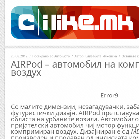
20.08.2012
/
Постирано во
Авто-мото
/
Автор:
Елизабета Илковска
/
Оставете 
АIRPod – автомобил на ко
воздух
Error9
Со малите димензии, незагадувачки, заб
футуристички дизајн, AIRPod претставув
областа на урбаните возила. Автомобил
пријателски автомобил чиј мотор функц
компримиран воздух. Дизајниран е од
MD
произведен и продаван од индиската ко