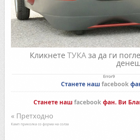
Кликнете
ТУКА
за да ги погл
денеш
Error9
Станете наш
facebook
фа
Станете наш
facebook
фан. Ви Бла
« Претходно
Камп приколка со форма на солза